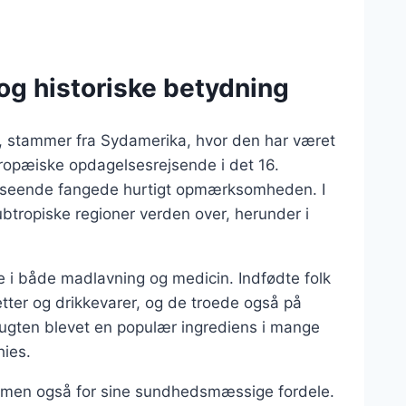
og historiske betydning
s, stammer fra Sydamerika, hvor den har været
uropæiske opdagelsesrejsende i det 16.
dseende fangede hurtigt opmærksomheden. I
btropiske regioner verden over, herunder i
lle i både madlavning og medicin. Indfødte folk
retter og drikkevarer, og de troede også på
ugten blevet en populær ingrediens i mange
hies.
, men også for sine sundhedsmæssige fordele.