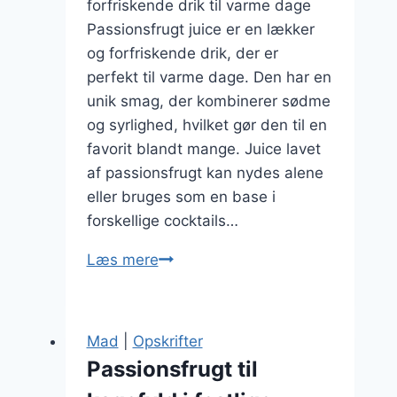
forfriskende drik til varme dage
Passionsfrugt juice er en lækker
og forfriskende drik, der er
perfekt til varme dage. Den har en
unik smag, der kombinerer sødme
og syrlighed, hvilket gør den til en
favorit blandt mange. Juice lavet
af passionsfrugt kan nydes alene
eller bruges som en base i
forskellige cocktails…
Passionsfrugt
Læs mere
juice
til
forfriskning
Mad
|
Opskrifter
Passionsfrugt til