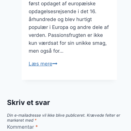
først opdaget af europæiske
opdagelsesrejsende i det 16.
århundrede og blev hurtigt
populær i Europa og andre dele af
verden. Passionsfrugten er ikke
kun værdsat for sin unikke smag,
men også for…
Passionsfrugt
Læs mere
smoothie
til
sund
start
Skriv et svar
Din e-mailadresse vil ikke blive publiceret.
Krævede felter er
markeret med
*
Kommentar
*