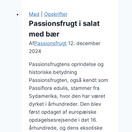
havregryn
fra
Mad
|
Opskrifter
morgenstunden
Passionsfrugt i salat
med bær
Af
Passionsfrugt
12. december
2024
Passionsfrugtens oprindelse og
historiske betydning
Passionsfrugten, også kendt som
Passiflora edulis, stammer fra
Sydamerika, hvor den har været
dyrket i århundreder. Den blev
først opdaget af europæiske
opdagelsesrejsende i det 16.
århundrede, og dens eksotiske