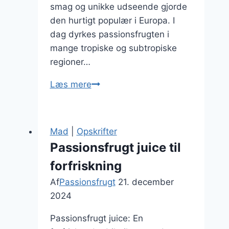
smag og unikke udseende gjorde
den hurtigt populær i Europa. I
dag dyrkes passionsfrugten i
mange tropiske og subtropiske
regioner…
Passionsfrugt
Læs mere
i
salat
med
Mad
|
Opskrifter
bær
Passionsfrugt juice til
forfriskning
Af
Passionsfrugt
21. december
2024
Passionsfrugt juice: En