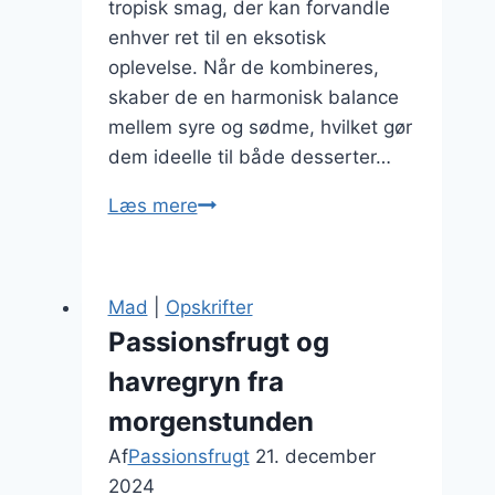
tropisk smag, der kan forvandle
enhver ret til en eksotisk
oplevelse. Når de kombineres,
skaber de en harmonisk balance
mellem syre og sødme, hvilket gør
dem ideelle til både desserter…
Passionsfrugt
Læs mere
og
mango
kombinationen
Mad
|
Opskrifter
er
Passionsfrugt og
himmelsk
havregryn fra
morgenstunden
Af
Passionsfrugt
21. december
2024