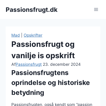
Fortsæt
Passionsfrugt.dk
til
indhold
Mad
|
Opskrifter
Passionsfrugt og
vanilje is opskrift
Af
Passionsfrugt
23. december 2024
Passionsfrugtens
oprindelse og historiske
betydning
Passionsfrugten, også kendt som “passion