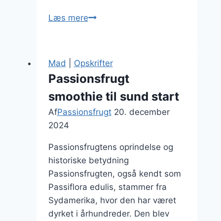
Passionsfrugt
Læs mere
til
kagefyld
i
Mad
|
Opskrifter
festlige
Passionsfrugt
anledninger
smoothie til sund start
Af
Passionsfrugt
20. december
2024
Passionsfrugtens oprindelse og
historiske betydning
Passionsfrugten, også kendt som
Passiflora edulis, stammer fra
Sydamerika, hvor den har været
dyrket i århundreder. Den blev