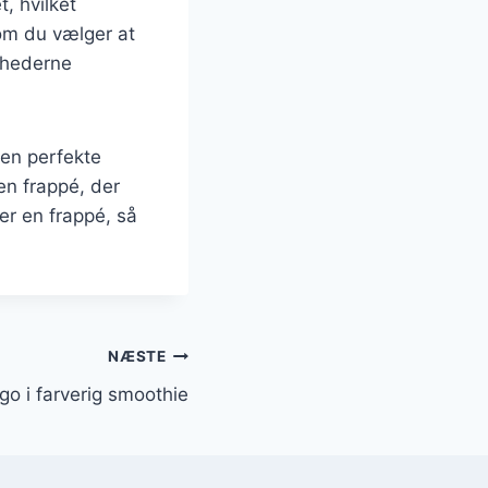
, hvilket
 om du vælger at
ighederne
den perfekte
en frappé, der
er en frappé, så
NÆSTE
o i farverig smoothie