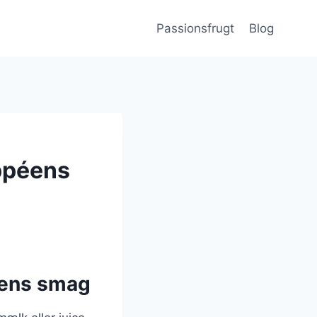
Passionsfrugt
Blog
ppéens
éens smag