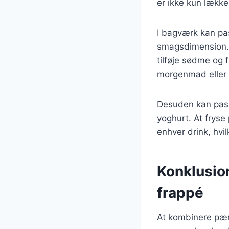
er ikke kun lække
I bagværk kan pas
smagsdimension. E
tilføje sødme og 
morgenmad eller
Desuden kan passi
yoghurt. At fryse
enhver drink, hvi
Konklusio
frappé
At kombinere pær