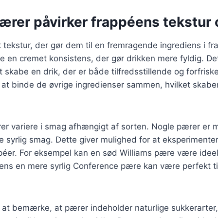
ærer påvirker frappéens tekstur
 tekstur, der gør dem til en fremragende ingrediens i fr
de en cremet konsistens, der gør drikken mere fyldig. Det
 skabe en drik, der er både tilfredsstillende og forfris
at binde de øvrige ingredienser sammen, hvilket skabe
r variere i smag afhængigt af sorten. Nogle pærer er
 syrlig smag. Dette giver mulighed for at eksperimenter
péer. For eksempel kan en sød Williams pære være ideel 
ns en mere syrlig Conference pære kan være perfekt til
at bemærke, at pærer indeholder naturlige sukkerarter,