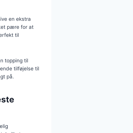
give en ekstra
et pære for at
rfekt til
n topping til
de tilføjelse til
gt på.
æste
elig