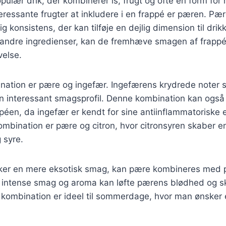
pulær drik, der kombinerer is, frugt og ofte en form for m
eressante frugter at inkludere i en frappé er pæren. Pær
g konsistens, der kan tilføje en dejlig dimension til dri
andre ingredienser, kan de fremhæve smagen af frapp
velse.
ination er pære og ingefær. Ingefærens krydrede noter 
 interessant smagsprofil. Denne kombination kan også t
ppéen, da ingefær er kendt for sine antiinflammatoriske
mbination er pære og citron, hvor citronsyren skaber e
 syre.
ker en mere eksotisk smag, kan pære kombineres med p
 intense smag og aroma kan løfte pærens blødhed og s
 kombination er ideel til sommerdage, hvor man ønsker 