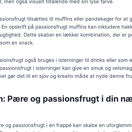
r, men også visuelt tiltalende med sin lyse farve.
sionsfrugt tilsættes til muffins eller pandekager for at 
n opskrift på passionsfrugt muffins kan inkludere hakk
fugtighed. Dette skaber en lækker kombination, der er pe
 som en snack.
onsfrugt også bruges i isterninger til drinks eller som e
 passionsfrugt i isterninger kan give en smuk og velsmagen
lket gør det til en sjov og kreativ måde at nyde denne fru
n: Pære og passionsfrugt i din n
e og passionsfrugt i en frappé kan skabe en uforglemm