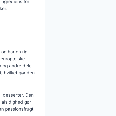
 ingrediens for
ker.
og har en rig
af europæiske
a og andre dele
, hvilket gør den
il desserter. Den
s alsidighed gør
an passionsfrugt
.