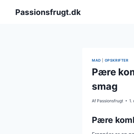
Fortsæt
Passionsfrugt.dk
til
indhold
MAD
|
OPSKRIFTER
Pære kom
smag
Af
Passionsfrugt
1.
Pære komb