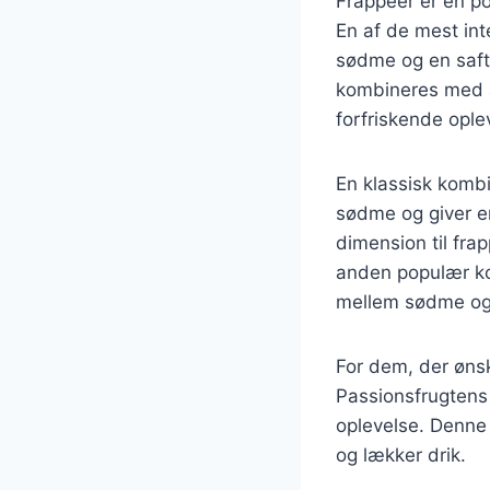
Frappéer er en po
En af de mest int
sødme og en safti
kombineres med 
forfriskende ople
En klassisk komb
sødme og giver en
dimension til fra
anden populær ko
mellem sødme og
For dem, der øns
Passionsfrugtens
oplevelse. Denne
og lækker drik.