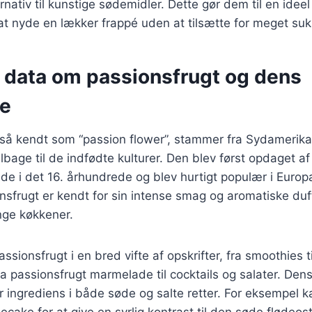
ernativ til kunstige sødemidler. Dette gør dem til en ideel
t nyde en lækker frappé uden at tilsætte for meget suk
e data om passionsfrugt og dens
se
så kendt som “passion flower”, stammer fra Sydamerika 
tilbage til de indfødte kulturer. Den blev først opdaget 
e i det 16. århundrede og blev hurtigt populær i Europ
nsfrugt er kendt for sin intense smag og aromatiske duft
ange køkkener.
sionsfrugt i en bred vifte af opskrifter, fra smoothies t
fra passionsfrugt marmelade til cocktails og salater. Den
r ingrediens i både søde og salte retter. For eksempel k
secake for at give en syrlig kontrast til den søde flødeost