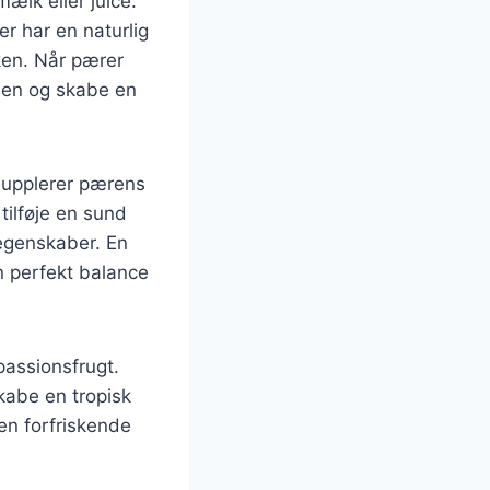
ælk eller juice.
er har en naturlig
kken. Når pærer
éen og skabe en
supplerer pærens
ilføje en sund
 egenskaber. En
n perfekt balance
assionsfrugt.
kabe en tropisk
en forfriskende