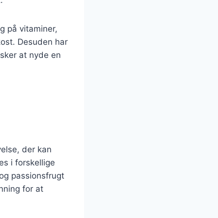
g på vitaminer,
r kost. Desuden har
ønsker at nyde en
else, der kan
s i forskellige
 og passionsfrugt
nning for at