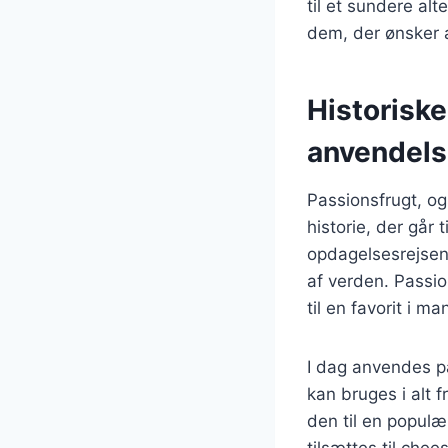
til et sundere alt
dem, der ønsker a
Historisk
anvendel
Passionsfrugt, og
historie, der går 
opdagelsesrejsend
af verden. Passio
til en favorit i m
I dag anvendes pas
kan bruges i alt 
den til en populæ
tilsættes til chee