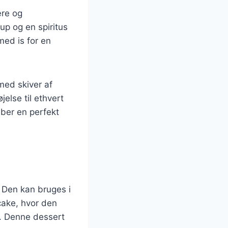
ære og
up og en spiritus
med is for en
med skiver af
else til ethvert
ber en perfekt
 Den kan bruges i
ecake, hvor den
t. Denne dessert