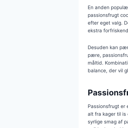
En anden populær
passionsfrugt coc
efter eget valg. 
ekstra forfriskend
Desuden kan pære 
pære, passionsfru
måltid. Kombinati
balance, der vil
Passionsf
Passionsfrugt er 
alt fra kager til
syrlige smag af 