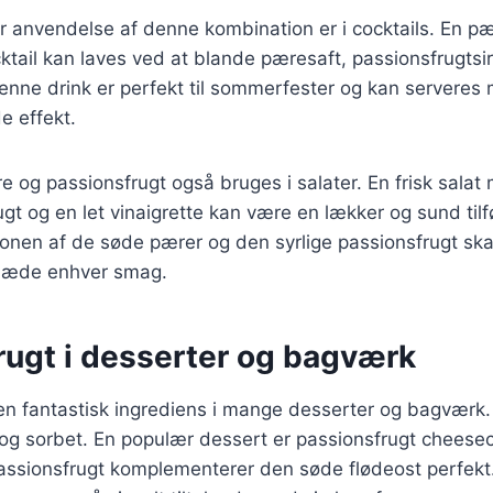
 anvendelse af denne kombination er i cocktails. En p
ktail kan laves ved at blande pæresaft, passionsfrugtsir
Denne drink er perfekt til sommerfester og kan serveres 
e effekt.
og passionsfrugt også bruges i salater. En frisk salat 
gt og en let vinaigrette kan være en lækker og sund tilføj
onen af de søde pærer og den syrlige passionsfrugt ska
 glæde enhver smag.
rugt i desserter og bagværk
en fantastisk ingrediens i mange desserter og bagværk.
 is og sorbet. En populær dessert er passionsfrugt chees
passionsfrugt komplementerer den søde flødeost perfek