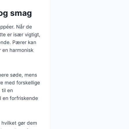
 og smag
appéer. Når de
te er især vigtigt,
kende. Pærer kan
r en harmonisk
 mere søde, mens
e med forskellige
til en
 en forfriskende
 hvilket gør dem