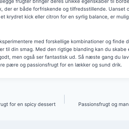
egge frugter bringer deres unikke egenskaber til bordet
rik, der er både forfriskende og tilfredsstillende. Uanset
r et krydret kick eller citron for en syrlig balance, er mul
 eksperimentere med forskellige kombinationer og finde 
ser til din smag. Med den rigtige blanding kan du skabe 
godt, men også ser fantastisk ud. Så næste gang du lav
ere pære og passionsfrugt for en lækker og sund drik.
gation
ugt for en spicy dessert
Passionsfrugt og mang