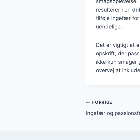
smagsoplevelse. B
resulterer i en d
tilføje ingefær fo
uendelige.
Det er vigtigt at
opskrift, der pas
ikke kun smager 
overvej at inklud
Indlægsnavi
FORRIGE
Ingefær og passionsfr