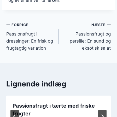
og liv til enhver tallerken.
Indlægsnavigation
FORRIGE
NÆSTE
Passionsfrugt i
Passionsfrugt og
dressinger: En frisk og
persille: En sund og
frugtagtig variation
eksotisk salat
Lignende indlæg
Passionsfrugt i tærte med friske
frugter