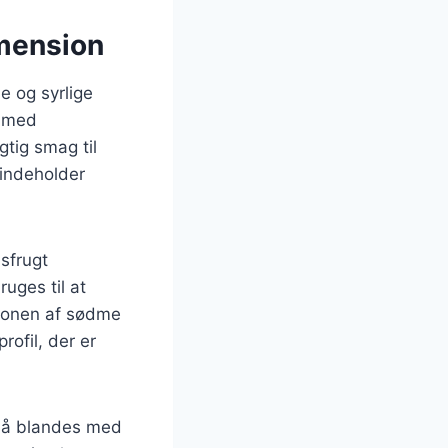
imension
e og syrlige
t med
gtig smag til
 indeholder
nsfrugt
uges til at
ationen af sødme
ofil, der er
gså blandes med