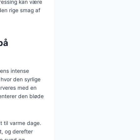
 dressing kan være
 den rige smag af
på
dens intense
hvor den syrlige
serveres med en
menterer den bløde
 til varme dage.
, og derefter
de sund og