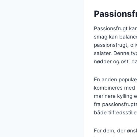
Passionsf
Passionsfrugt kan
smag kan balancer
passionsfrugt, oli
salater. Denne ty
nødder og ost, d
En anden populær 
kombineres med s
marinere kylling e
fra passionsfrug
både tilfredsstil
For dem, der øns