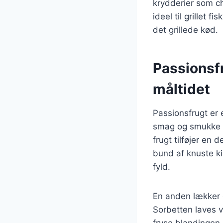
krydderier som chi
ideel til grillet 
det grillede kød.
Passionsfr
måltidet
Passionsfrugt er
smag og smukke fa
frugt tilføjer en
bund af knuste ki
fyld.
En anden lækker d
Sorbetten laves v
fryse blandingen.