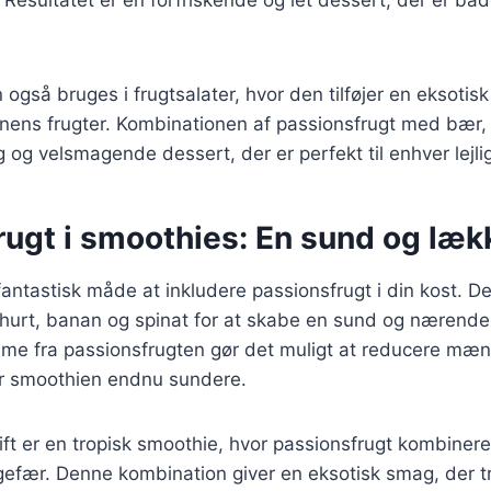
også bruges i frugtsalater, hvor den tilføjer en eksotisk
nens frugter. Kombinationen af passionsfrugt med bær,
g og velsmagende dessert, der er perfekt til enhver lejli
ugt i smoothies: En sund og lækk
antastisk måde at inkludere passionsfrugt i din kost. De
urt, banan og spinat for at skabe en sund og næren
me fra passionsfrugten gør det muligt at reducere mæng
gør smoothien endnu sundere.
ift er en tropisk smoothie, hvor passionsfrugt kombine
efær. Denne kombination giver en eksotisk smag, der tr