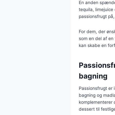
En anden spænden
tequila, limejuic
passionsfrugt på
For dem, der ønsk
som en del af en 
kan skabe en forfr
Passionsf
bagning
Passionsfrugt er 
bagning og madlav
komplementerer c
dessert til festli