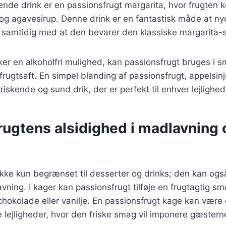
de drink er en passionsfrugt margarita, hvor frugten
e og agavesirup. Denne drink er en fantastisk måde at 
, samtidig med at den bevarer den klassiske margarita-
er en alkoholfri mulighed, kan passionsfrugt bruges i s
frugtsaft. En simpel blanding af passionsfrugt, appelsin
iskende og sund drik, der er perfekt til enhver lejlighed
rugtens alsidighed i madlavning 
ikke kun begrænset til desserter og drinks; den kan ogs
ning. I kager kan passionsfrugt tilføje en frugtagtig sm
hokolade eller vanilje. En passionsfrugt kage kan være
ge lejligheder, hvor den friske smag vil imponere gæstern