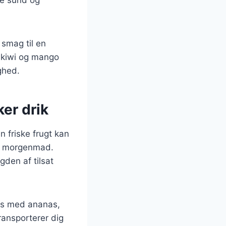
 smag til en
 kiwi og mango
ghed.
er drik
n friske frugt kan
de morgenmad.
den af tilsat
res med ananas,
ansporterer dig