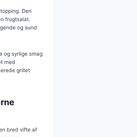
 topping. Den
n frugtsalat.
agende og sund
de og syrlige smag
et med
rede grillet
erne
n bred vifte af