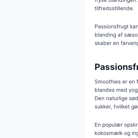
tilfredsstillende.
Passionsfrugt kan 
blanding af sæso
skaber en farveri
Passionsfr
Smoothies er en f
blandes med yogh
Den naturlige sød
sukker, hvilket 
En populær opskr
kokosmælk og ing