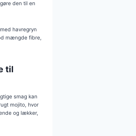
gøre den til en
s med havregryn
od mængde fibre,
 til
agtige smag kan
rugt mojito, hvor
kende og lækker,