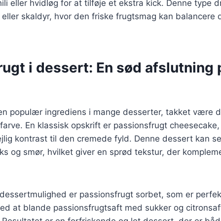
li eller hvidløg for at tilføje et ekstra kick. Denne type
fisk eller skaldyr, hvor den friske frugtsmag kan balancere
ugt i dessert: En sød afslutning 
 en populær ingrediens i mange desserter, takket være 
rve. En klassisk opskrift er passionsfrugt cheesecake, 
 dejlig kontrast til den cremede fyld. Denne dessert kan 
ks og smør, hvilket giver en sprød tekstur, der komple
essertmulighed er passionsfrugt sorbet, som er perfekt
ed at blande passionsfrugtsaft med sukker og citronsaft
 Resultatet er en forfriskende og let dessert, der er bå