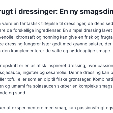
rugt i dressinger: En ny smagsd
 være en fantastisk tilføjelse til dressinger, da dens sød
e de forskellige ingredienser. En simpel dressing lave
venolie, citronsaft og honning kan give en frisk og frugta
pe dressing fungerer især godt med grønne salater, der
a den komplementerer de salte og nøddeagtige smage.
opskrift er en asiatisk inspireret dressing, hvor passio
ojasauce, ingefær og sesamolie. Denne dressing kan br
ller tofu, eller som en dip til friske grøntsager. Kombin
ten og umami fra sojasaucen skaber en kompleks smagspr
lende og sund.
ker at eksperimentere med smag, kan passionsfrugt o