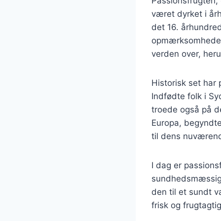
Passionsfrugten,
været dyrket i å
det 16. århundre
opmærksomheden. 
verden over, heru
Historisk set har
Indfødte folk i Sy
troede også på de
Europa, begyndte 
til dens nuværen
I dag er passions
sundhedsmæssige f
den til et sundt v
frisk og frugtagti