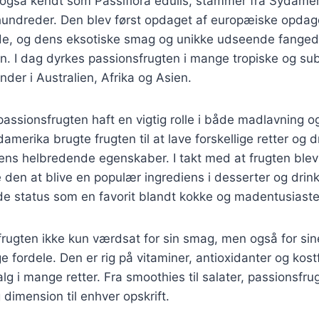
 også kendt som Passiflora edulis, stammer fra Sydamer
rhundreder. Den blev først opdaget af europæiske opdag
de, og dens eksotiske smag og unikke udseende fangede
I dag dyrkes passionsfrugten i mange tropiske og sub
nder i Australien, Afrika og Asien.
 passionsfrugten haft en vigtig rolle i både madlavning o
damerika brugte frugten til at lave forskellige retter og 
ns helbredende egenskaber. I takt med at frugten blev i
den at blive en populær ingrediens i desserter og drinks
de status som en favorit blandt kokke og madentusiaste
frugten ikke kun værdsat for sin smag, men også for sin
ordele. Den er rig på vitaminer, antioxidanter og kostfi
alg i mange retter. Fra smoothies til salater, passionsfrug
g dimension til enhver opskrift.