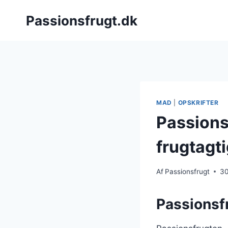
Fortsæt
Passionsfrugt.dk
til
indhold
MAD
|
OPSKRIFTER
Passionsf
frugtagti
Af
Passionsfrugt
30
Passionsf