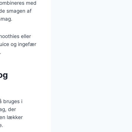
 kombineres med
nyde smagen af
smag.
moothies eller
juice og ingefær
.
og
å bruges i
ag, der
 en lækker
e.