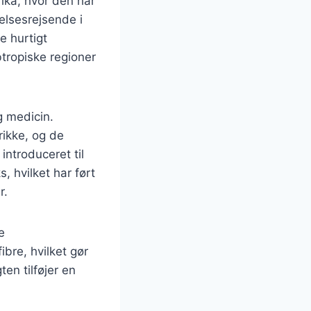
ika, hvor den har
elsesrejsende i
 hurtigt
tropiske regioner
g medicin.
drikke, og de
ntroduceret til
, hvilket har ført
r.
e
bre, hvilket gør
ten tilføjer en