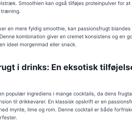
lstræk. Smoothien kan også tilføjes proteinpulver for at 
 træning.
ker en mere fyldig smoothie, kan passionsfrugt blande
enne kombination giver en cremet konsistens og en g
il en ideel morgenmad eller snack.
gt i drinks: En eksotisk tilføjelse
en populær ingrediens i mange cocktails, da dens frugt
nsion til drikkevarer. En klassisk opskrift er en passionsf
med mynte, lime og rom. Denne cocktail er både forfris
rfester.