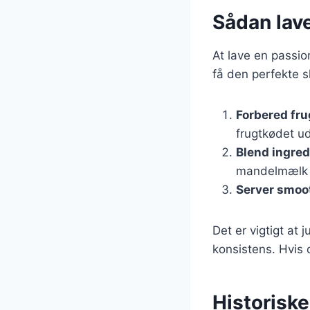
Sådan lave
At lave en passio
få den perfekte s
Forbered fru
frugtkødet ud
Blend ingre
mandelmælk i 
Server smoo
Det er vigtigt a
konsistens. Hvis
Historisk