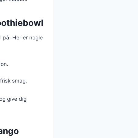
oothiebowl
 på. Her er nogle
ion.
 frisk smag.
og give dig
mango