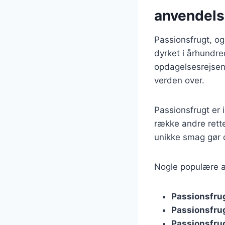
anvendel
Passionsfrugt, og
dyrket i århundre
opdagelsesrejsend
verden over.
Passionsfrugt er
række andre rette
unikke smag gør d
Nogle populære a
Passionsfrug
Passionsfrug
Passionsfrug