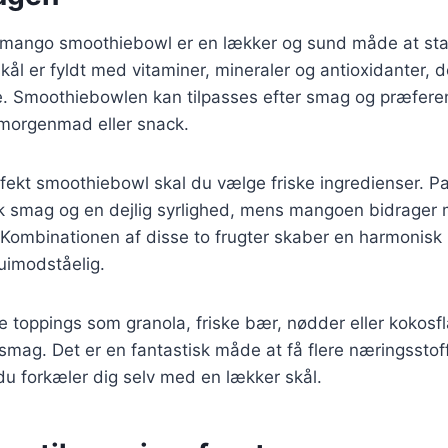
 mango smoothiebowl er en lækker og sund måde at sta
kål er fyldt med vitaminer, mineraler og antioxidanter, d
. Smoothiebowlen kan tilpasses efter smag og præferenc
g morgenmad eller snack.
rfekt smoothiebowl skal du vælge friske ingredienser. P
tisk smag og en dejlig syrlighed, mens mangoen bidrage
Kombinationen af disse to frugter skaber en harmonisk 
imodståelig.
je toppings som granola, friske bær, nødder eller kokosfl
smag. Det er en fantastisk måde at få flere næringsstoffe
u forkæler dig selv med en lækker skål.