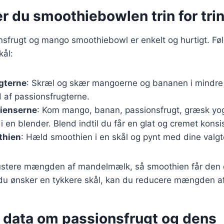
r du smoothiebowlen trin for tri
nsfrugt og mango smoothiebowl er enkelt og hurtigt. Følg
kål:
gterne
: Skræl og skær mangoerne og bananen i mindre 
 af passionsfrugterne.
dienserne
: Kom mango, banan, passionsfrugt, græsk yo
en blender. Blend indtil du får en glat og cremet konsi
thien
: Hæld smoothien i en skål og pynt med dine valgt
t justere mængden af mandelmælk, så smoothien får den
 du ønsker en tykkere skål, kan du reducere mængden a
e data om passionsfrugt og dens