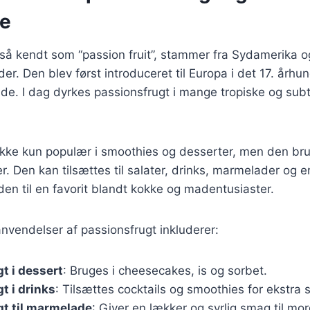
se
så kendt som “passion fruit”, stammer fra Sydamerika o
der. Den blev først introduceret til Europa i det 17. årh
e. I dag dyrkes passionsfrugt i mange tropiske og subt
 ikke kun populær i smoothies og desserter, men den br
r. Den kan tilsættes til salater, drinks, marmelader og
en til en favorit blandt kokke og madentusiaster.
nvendelser af passionsfrugt inkluderer:
t i dessert
: Bruges i cheesecakes, is og sorbet.
t i drinks
: Tilsættes cocktails og smoothies for ekstra
t til marmelade
: Giver en lækker og syrlig smag til m