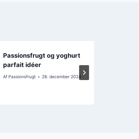
Passionsfrugt og yoghurt
Passion
parfait idéer
som su
Af
Passionsfrugt
28. december 2024
Af
Passions