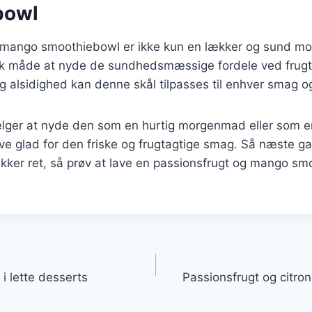
bowl
g mango smoothiebowl er ikke kun en lækker og sund 
sk måde at nyde de sundhedsmæssige fordele ved frugt
g alsidighed kan denne skål tilpasses til enhver smag 
ger at nyde den som en hurtig morgenmad eller som en
live glad for den friske og frugtagtige smag. Så næste g
kker ret, så prøv at lave en passionsfrugt og mango sm
gation
i lette desserts
Passionsfrugt og citron