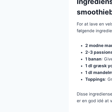
Ingredien
smoothie
For at lave en v
følgende ingredie
2 modne ma
2-3 passion
1 banan
: Giv
1 dl græsk y
1 dl mandel
Toppings
: G
Disse ingrediense
er en god idé at 