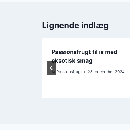
Lignende indlæg
melade
Passionsfrugt til is med
eksotisk smag
mber 2024
Af
Passionsfrugt
23. december 2024