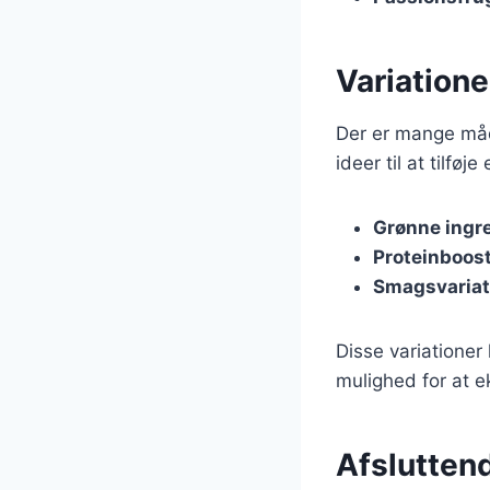
Variation
Der er mange måd
ideer til at tilfø
Grønne ingr
Proteinboos
Smagsvariat
Disse variationer
mulighed for at 
Afslutten