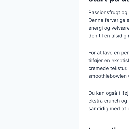
Passionsfrugt og
Denne farverige s
energi og velvære
den til en alsidi
For at lave en pe
tilføjer en ekso
cremede tekstur. 
smoothiebowlen u
Du kan også tilfø
ekstra crunch og 
samtidig med at d