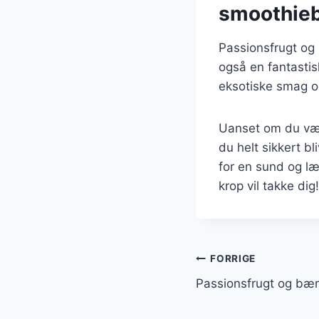
smoothie
Passionsfrugt o
også en fantasti
eksotiske smag o
Uanset om du væl
du helt sikkert b
for en sund og læ
krop vil takke dig!
Indlægsnavi
FORRIGE
Passionsfrugt og bær 