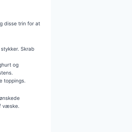
n
 disse trin for at
stykker. Skrab
ghurt og
stens.
e toppings.
 ønskede
f væske.