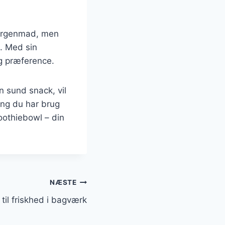
morgenmad, men
. Med sin
og præference.
 sund snack, vil
ang du har brug
oothiebowl – din
NÆSTE
 til friskhed i bagværk