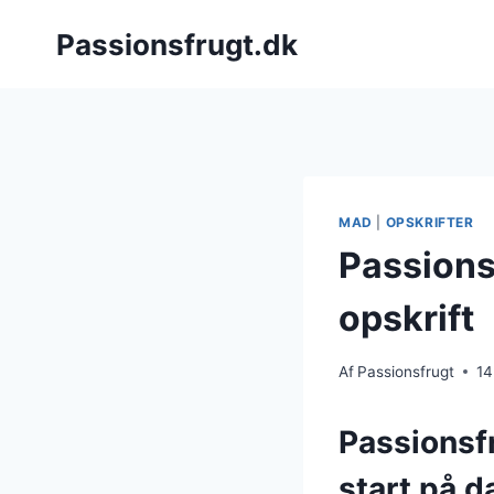
Fortsæt
Passionsfrugt.dk
til
indhold
MAD
|
OPSKRIFTER
Passions
opskrift
Af
Passionsfrugt
14
Passionsf
start på 