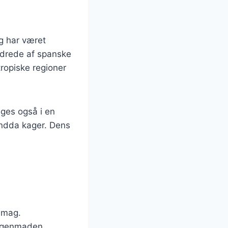
g har været
undrede af spanske
ropiske regioner
uges også i en
 endda kager. Dens
 smag.
orgenmaden.