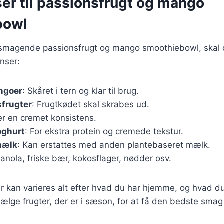
ser til passionsfrugt og mango
bowl
elsmagende passionsfrugt og mango smoothiebowl, skal
nser:
ngoer
: Skåret i tern og klar til brug.
sfrugter
: Frugtkødet skal skrabes ud.
er en cremet konsistens.
oghurt
: For ekstra protein og cremede tekstur.
mælk
: Kan erstattes med anden plantebaseret mælk.
ranola, friske bær, kokosflager, nødder osv.
r kan varieres alt efter hvad du har hjemme, og hvad du
vælge frugter, der er i sæson, for at få den bedste smag 