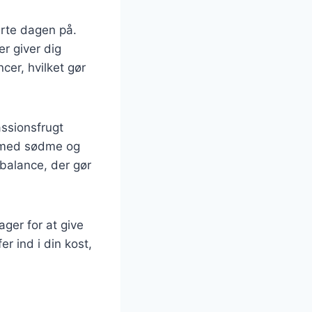
rte dagen på.
er giver dig
er, hvilket gør
assionsfrugt
r med sødme og
balance, der gør
ager for at give
r ind i din kost,