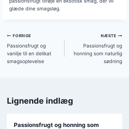
passionsfrugt tilføje en eksotisk smag, der vil
glæde dine smagsløg.
Indlægsnavigation
FORRIGE
NÆSTE
Passionsfrugt og
Passionsfrugt og
vanilje til en delikat
honning som naturlig
smagsoplevelse
sødning
Lignende indlæg
Passionsfrugt og honning som