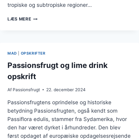
tropiske og subtropiske regioner…
PASSIONSFRUGT
LÆS MERE
I
SALAT
FOR
EN
EKSOTISK
MAD
|
OPSKRIFTER
SMAGSOPLEVELSE
Passionsfrugt og lime drink
opskrift
Af
Passionsfrugt
22. december 2024
Passionsfrugtens oprindelse og historiske
betydning Passionsfrugten, også kendt som
Passiflora edulis, stammer fra Sydamerika, hvor
den har været dyrket i århundreder. Den blev
først opdaget af europæiske opdagelsesrejsende