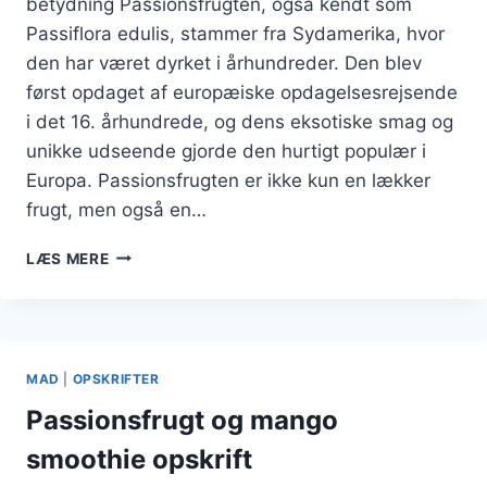
betydning Passionsfrugten, også kendt som
Passiflora edulis, stammer fra Sydamerika, hvor
den har været dyrket i århundreder. Den blev
først opdaget af europæiske opdagelsesrejsende
i det 16. århundrede, og dens eksotiske smag og
unikke udseende gjorde den hurtigt populær i
Europa. Passionsfrugten er ikke kun en lækker
frugt, men også en…
PASSIONSFRUGT
LÆS MERE
OG
CITRON
FOR
SYRLIG
BALANCE
MAD
|
OPSKRIFTER
Passionsfrugt og mango
smoothie opskrift