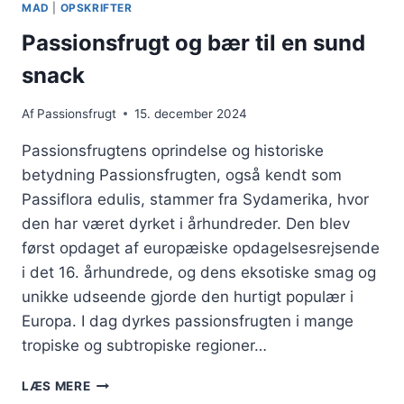
MAD
|
OPSKRIFTER
PÅ
DAGEN
Passionsfrugt og bær til en sund
snack
Af
Passionsfrugt
15. december 2024
Passionsfrugtens oprindelse og historiske
betydning Passionsfrugten, også kendt som
Passiflora edulis, stammer fra Sydamerika, hvor
den har været dyrket i århundreder. Den blev
først opdaget af europæiske opdagelsesrejsende
i det 16. århundrede, og dens eksotiske smag og
unikke udseende gjorde den hurtigt populær i
Europa. I dag dyrkes passionsfrugten i mange
tropiske og subtropiske regioner…
PASSIONSFRUGT
LÆS MERE
OG