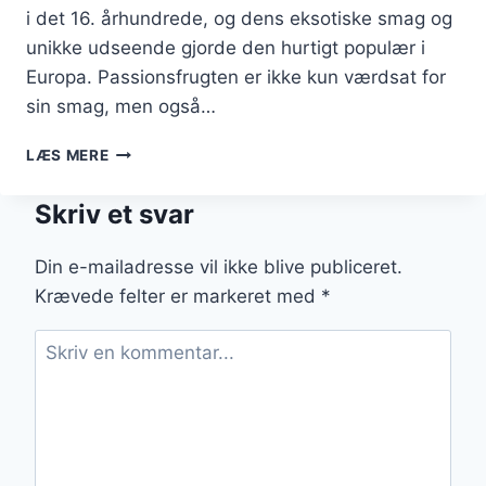
i det 16. århundrede, og dens eksotiske smag og
unikke udseende gjorde den hurtigt populær i
Europa. Passionsfrugten er ikke kun værdsat for
sin smag, men også…
PASSIONSFRUGT
LÆS MERE
OG
LIME
Skriv et svar
DRINK
OPSKRIFT
Din e-mailadresse vil ikke blive publiceret.
Krævede felter er markeret med
*