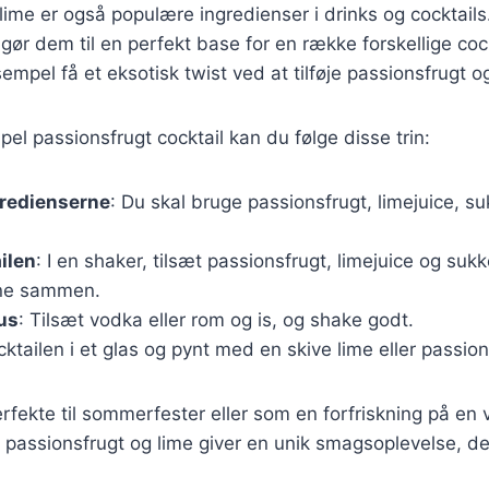
lime er også populære ingredienser i drinks og cocktails
gør dem til en perfekt base for en række forskellige cock
empel få et eksotisk twist ved at tilføje passionsfrugt o
pel passionsfrugt cocktail kan du følge disse trin:
gredienserne
: Du skal bruge passionsfrugt, limejuice, su
ilen
: I en shaker, tilsæt passionsfrugt, limejuice og suk
rne sammen.
tus
: Tilsæt vodka eller rom og is, og shake godt.
ocktailen i et glas og pynt med en skive lime eller passion
erfekte til sommerfester eller som en forfriskning på en
passionsfrugt og lime giver en unik smagsoplevelse, de