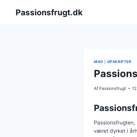
Fortsæt
Passionsfrugt.dk
til
indhold
MAD
|
OPSKRIFTER
Passionsf
Af
Passionsfrugt
12
Passionsf
Passionsfrugten,
været dyrket i å