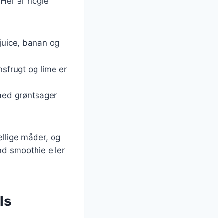
 Her er nogle
juice, banan og
frugt og lime er
t med grøntsager
ellige måder, og
d smoothie eller
ls