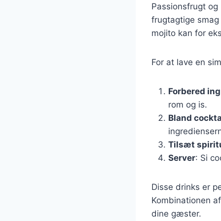
Passionsfrugt og 
frugtagtige smag 
mojito kan for eks
For at lave en sim
Forbered in
rom og is.
Bland cockta
ingrediense
Tilsæt spiri
Server
: Si c
Disse drinks er p
Kombinationen af 
dine gæster.