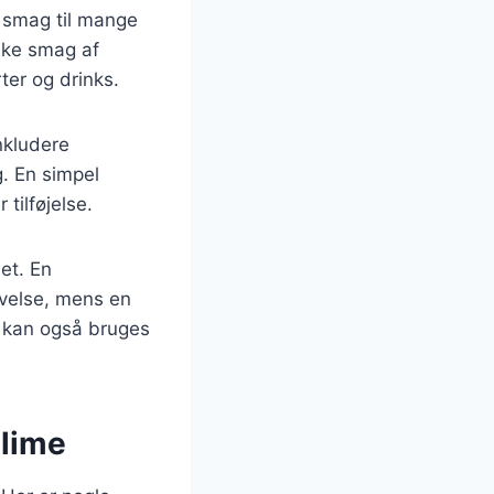
k smag til mange
iske smag af
ter og drinks.
nkludere
g. En simpel
tilføjelse.
et. En
velse, mens en
n kan også bruges
 lime