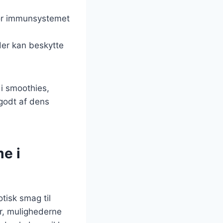
 for immunsystemet
 der kan beskytte
 i smoothies,
 godt af dens
e i
tisk smag til
er, mulighederne