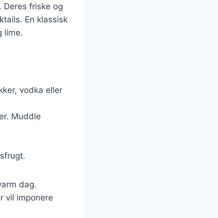
. Deres friske og
tails. En klassisk
g lime.
kker, vodka eller
ker. Muddle
sfrugt.
 varm dag.
r vil imponere