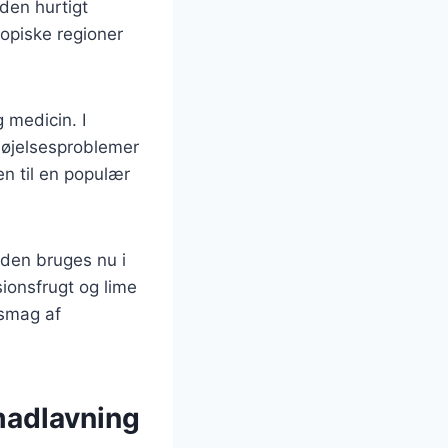
den hurtigt
ropiske regioner
 medicin. I
ordøjelsesproblemer
en til en populær
 den bruges nu i
sionsfrugt og lime
 smag af
madlavning