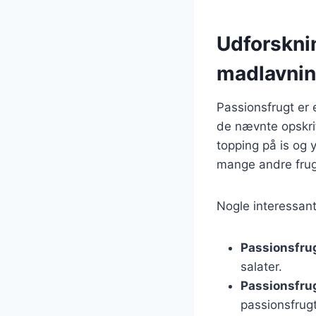
Udforsknin
madlavni
Passionsfrugt er e
de nævnte opskrif
topping på is og 
mange andre frug
Nogle interessant
Passionsfru
salater.
Passionsfru
passionsfrug