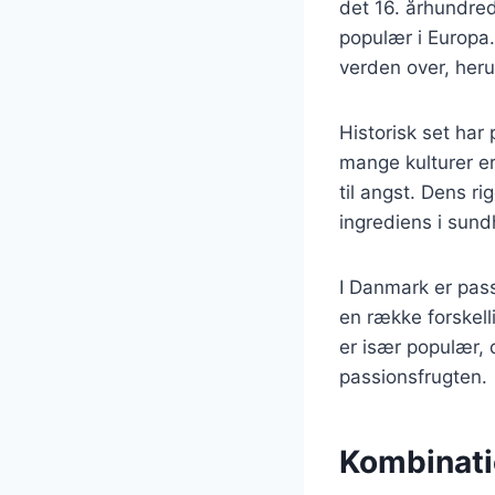
det 16. århundre
populær i Europa.
verden over, heru
Historisk set har
mange kulturer er 
til angst. Dens ri
ingrediens i sun
I Danmark er pass
en række forskelli
er især populær,
passionsfrugten.
Kombinati