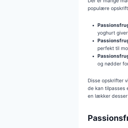
Der er mange måde
populære opskrif
Passionsfru
yoghurt give
Passionsfru
perfekt til m
Passionsfrug
og nødder fo
Disse opskrifter 
de kan tilpasses
en lækker dessert
Passionsfr