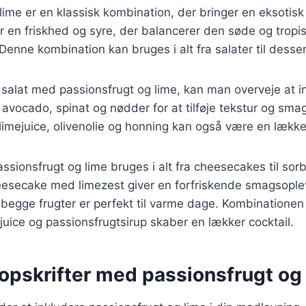
lime er en klassisk kombination, der bringer en eksotis
øjer en friskhed og syre, der balancerer den søde og trop
Denne kombination kan bruges i alt fra salater til desser
salat med passionsfrugt og lime, kan man overveje at i
avocado, spinat og nødder for at tilføje tekstur og sma
limejuice, olivenolie og honning kan også være en lækker 
assionsfrugt og lime bruges i alt fra cheesecakes til sorb
eesecake med limezest giver en forfriskende smagsople
 begge frugter er perfekt til varme dage. Kombinatione
ejuice og passionsfrugtsirup skaber en lækker cocktail.
opskrifter med passionsfrugt og