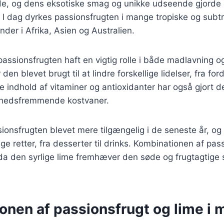
de, og dens eksotiske smag og unikke udseende gjorde 
 I dag dyrkes passionsfrugten i mange tropiske og subt
nder i Afrika, Asien og Australien.
 passionsfrugten haft en vigtig rolle i både madlavning og
den blevet brugt til at lindre forskellige lidelser, fra f
ge indhold af vitaminer og antioxidanter har også gjort d
dhedsfremmende kostvaner.
ionsfrugten blevet mere tilgængelig i de seneste år, og
ge retter, fra desserter til drinks. Kombinationen af pas
 da den syrlige lime fremhæver den søde og frugtagtige
onen af passionsfrugt og lime i 