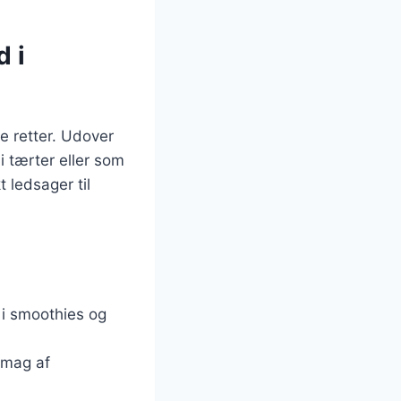
 i
ge retter. Udover
 tærter eller som
 ledsager til
 i smoothies og
smag af