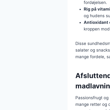
fordøjelsen.
Rig på vitam
og hudens s
Antioxidant
kroppen mod f
Disse sundhedsmæs
salater og snacks
mange fordele, s
Afsluttend
madlavni
Passionsfrugt og 
mange retter og d