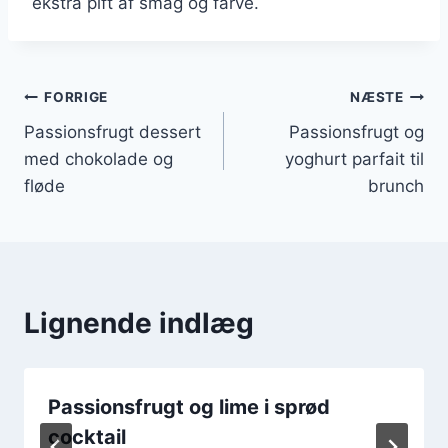
ekstra pift af smag og farve.
Indlægsnavigation
FORRIGE
NÆSTE
Passionsfrugt dessert
Passionsfrugt og
med chokolade og
yoghurt parfait til
fløde
brunch
Lignende indlæg
Passionsfrugt og lime i sprød
cocktail