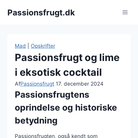
Fortsæt
Passionsfrugt.dk
til
indhold
Mad
|
Opskrifter
Passionsfrugt og lime
i eksotisk cocktail
Af
Passionsfrugt
17. december 2024
Passionsfrugtens
oprindelse og historiske
betydning
Passionsfrugten, også kendt som