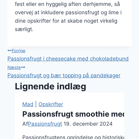
fest eller en hyggelig aften derhjemme, så
overvej at inkludere passionsfrugt og lime i
dine opskrifter for at skabe noget virkelig
særligt.
Indlægsnavigation
Forrige
Passionsfrugt i cheesecake med chokoladebund
Næste
Passionsfrugt og bær topping på pandekager
Lignende indlæg
Mad
|
Opskrifter
Passionsfrugt smoothie med fri
Af
Passionsfrugt
19. december 2024
Passionsfrugtens oprindelse og historiske bet