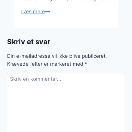
Passionsfrugt
Læs mere
smoothie
med
friske
Skriv et svar
ingredienser
Din e-mailadresse vil ikke blive publiceret.
Krævede felter er markeret med
*