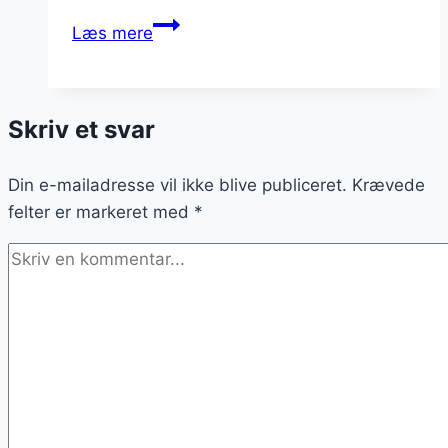
Passionsfrugt
Læs mere
smoothie
med
mango
Skriv et svar
og
ingefær
Din e-mailadresse vil ikke blive publiceret.
Krævede
felter er markeret med
*