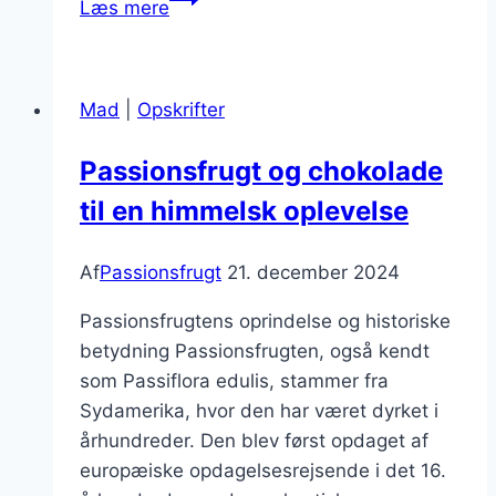
Læs mere
og
citron
der
Mad
|
Opskrifter
giver
zing
Passionsfrugt og chokolade
til en himmelsk oplevelse
Af
Passionsfrugt
21. december 2024
Passionsfrugtens oprindelse og historiske
betydning Passionsfrugten, også kendt
som Passiflora edulis, stammer fra
Sydamerika, hvor den har været dyrket i
århundreder. Den blev først opdaget af
europæiske opdagelsesrejsende i det 16.