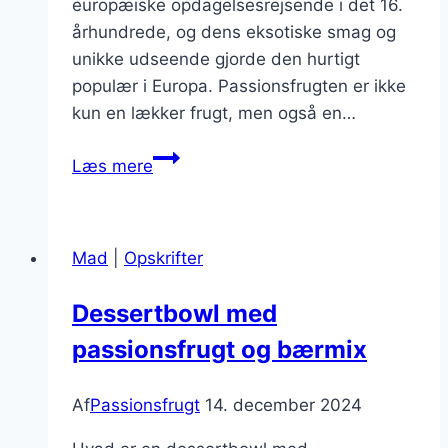
europæiske opdagelsesrejsende i det 16.
århundrede, og dens eksotiske smag og
unikke udseende gjorde den hurtigt
populær i Europa. Passionsfrugten er ikke
kun en lækker frugt, men også en…
Passionsfrugt
Læs mere
smoothie
med
friske
Mad
|
Opskrifter
ingredienser
Dessertbowl med
passionsfrugt og bærmix
Af
Passionsfrugt
14. december 2024