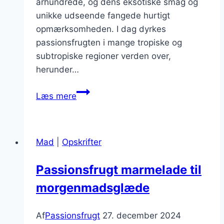
århundrede, og dens eksotiske smag og
unikke udseende fangede hurtigt
opmærksomheden. I dag dyrkes
passionsfrugten i mange tropiske og
subtropiske regioner verden over,
herunder…
Passionsfrugt
Læs mere
og
chokolade
til
Mad
|
Opskrifter
en
himmelsk
Passionsfrugt marmelade til
oplevelse
morgenmadsglæde
Af
Passionsfrugt
27. december 2024