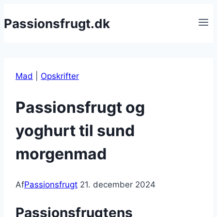
Fortsæt
Passionsfrugt.dk
til
indhold
Mad
|
Opskrifter
Passionsfrugt og
yoghurt til sund
morgenmad
Af
Passionsfrugt
21. december 2024
Passionsfrugtens