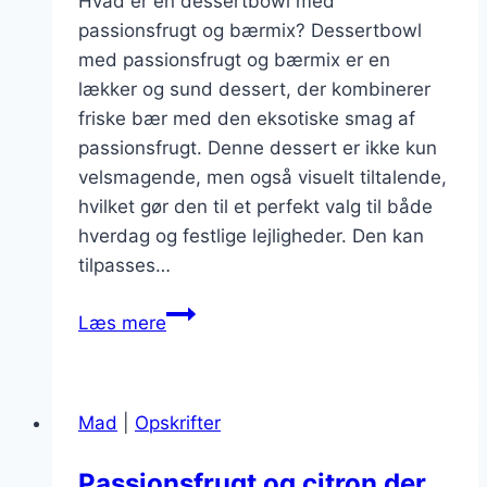
Hvad er en dessertbowl med
passionsfrugt og bærmix? Dessertbowl
med passionsfrugt og bærmix er en
lækker og sund dessert, der kombinerer
friske bær med den eksotiske smag af
passionsfrugt. Denne dessert er ikke kun
velsmagende, men også visuelt tiltalende,
hvilket gør den til et perfekt valg til både
hverdag og festlige lejligheder. Den kan
tilpasses…
Dessertbowl
Læs mere
med
passionsfrugt
og
Mad
|
Opskrifter
bærmix
Passionsfrugt og citron der