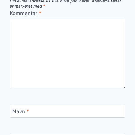
Din e-mailadresse vil ikke blive publiceret.
Krævede felter
er markeret med
*
Kommentar
*
Navn
*