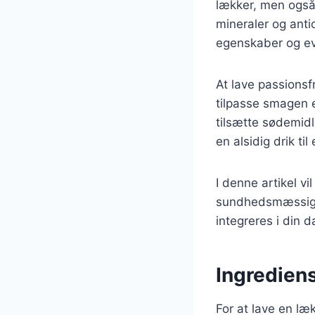
lækker, men også
mineraler og anti
egenskaber og evn
At lave passionsf
tilpasse smagen 
tilsætte sødemidl
en alsidig drik til
I denne artikel v
sundhedsmæssige 
integreres i din da
Ingrediens
For at lave en læ