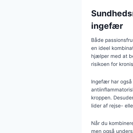
Sundhedsm
ingefær
Både passionsfru
en ideel kombinat
hjælper med at be
risikoen for kron
Ingefær har også
antiinflammatori
kroppen. Desuden 
lider af rejse- e
Når du kombinerer
men også understø