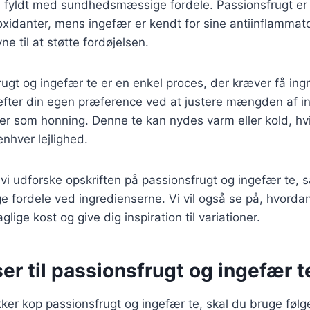
 fyldt med sundhedsmæssige fordele. Passionsfrugt er r
oxidanter, mens ingefær er kendt for sine antiinflammat
e til at støtte fordøjelsen.
rugt og ingefær te er en enkel proces, der kræver få ing
efter din egen præference ved at justere mængden af in
er som honning. Denne te kan nydes varm eller kold, hvil
 enhver lejlighed.
il vi udforske opskriften på passionsfrugt og ingefær te,
fordele ved ingredienserne. Vi vil også se på, hvorda
glige kost og give dig inspiration til variationer.
er til passionsfrugt og ingefær t
kker kop passionsfrugt og ingefær te, skal du bruge føl