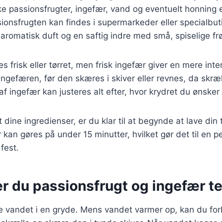
ske passionsfrugter, ingefær, vand og eventuelt honning e
onsfrugten kan findes i supermarkeder eller specialbut
, aromatisk duft og en saftig indre med små, spiselige fr
s frisk eller tørret, men frisk ingefær giver en mere int
e ingefæren, før den skæres i skiver eller revnes, da skr
f ingefær kan justeres alt efter, hvor krydret du ønsker 
dine ingredienser, er du klar til at begynde at lave din 
 kan gøres på under 15 minutter, hvilket gør det til en per
fest.
r du passionsfrugt og ingefær t
ge vandet i en gryde. Mens vandet varmer op, kan du fo