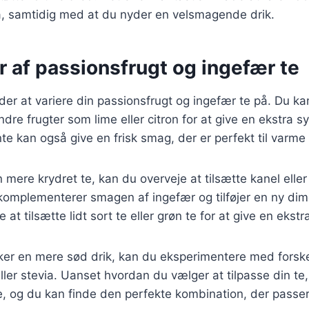
å, samtidig med at du nyder en velsmagende drik.
r af passionsfrugt og ingefær te
er at variere din passionsfrugt og ingefær te på. Du k
dre frugter som lime eller citron for at give en ekstra sy
te kan også give en frisk smag, der er perfekt til varme
 mere krydret te, kan du overveje at tilsætte kanel el
komplementerer smagen af ingefær og tilføjer en ny dime
at tilsætte lidt sort te eller grøn te for at give en ekstr
ker en mere sød drik, kan du eksperimentere med forske
ler stevia. Uanset hvordan du vælger at tilpasse din te
 og du kan finde den perfekte kombination, der passer 