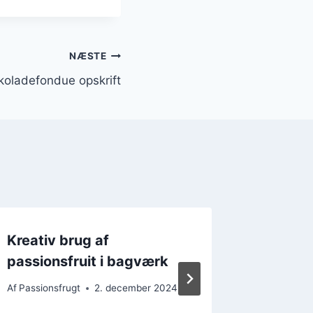
NÆSTE
koladefondue opskrift
Kreativ brug af
Passion
passionsfruit i bagværk
en forf
Af
Passionsfrugt
2. december 2024
Af
Passions