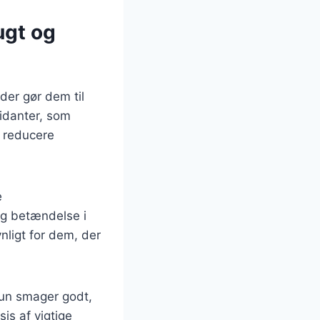
ugt og
er gør dem til
xidanter, som
t reducere
e
og betændelse i
nligt for dem, der
 kun smager godt,
is af vigtige