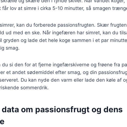
skrælle og skære den i tynde skiver. Når vandet koger, 
 får lov at simre i cirka 5-10 minutter, så smagen træng
simrer, kan du forberede passionsfrugten. Skær frugten
ld ud med en ske. Når ingefæren har simret, kan du til
il gryden og lade det hele koge sammen i et par minutter.
tig smag.
n du si den for at fjerne ingefærskiverne og frøene fra p
ler et andet sødemiddel efter smag, og din passionsfrug
ve serveret. Du kan nyde den varm eller lade den køle af 
rfriskende sommerdrik.
e data om passionsfrugt og dens
se