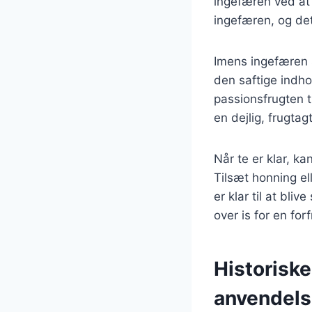
ingefæren ved at 
ingefæren, og det
Imens ingefæren 
den saftige indho
passionsfrugten t
en dejlig, frugtag
Når te er klar, ka
Tilsæt honning el
er klar til at bli
over is for en fo
Historisk
anvendel