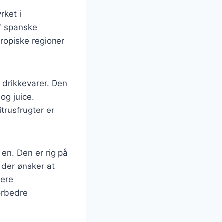
rket i
af spanske
ropiske regioner
g drikkevarer. Den
og juice.
rusfrugter er
en. Den er rig på
, der ønsker at
gere
orbedre