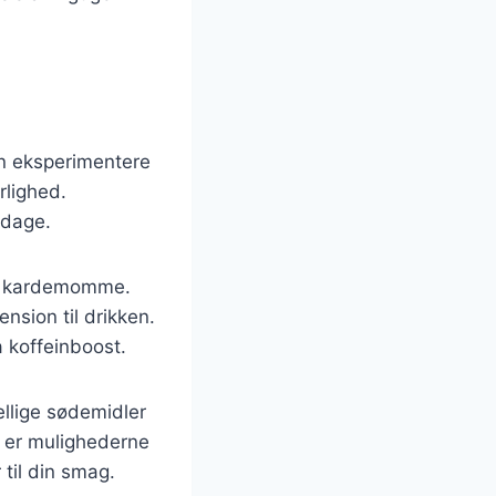
an eksperimentere
rlighed.
 dage.
ler kardemomme.
nsion til drikken.
a koffeinboost.
llige sødemidler
, er mulighederne
til din smag.