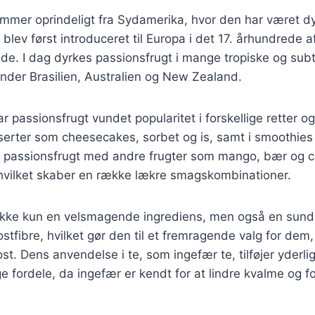
mmer oprindeligt fra Sydamerika, hvor den har været dy
blev først introduceret til Europa i det 17. århundrede 
e. I dag dyrkes passionsfrugt i mange tropiske og subt
nder Brasilien, Australien og New Zealand.
ar passionsfrugt vundet popularitet i forskellige retter o
serter som cheesecakes, sorbet og is, samt i smoothies 
 passionsfrugt med andre frugter som mango, bær og cit
 hvilket skaber en række lækre smagskombinationer.
 ikke kun en velsmagende ingrediens, men også en sund 
ostfibre, hvilket gør den til et fremragende valg for dem
st. Dens anvendelse i te, som ingefær te, tilføjer yderli
fordele, da ingefær er kendt for at lindre kvalme og f