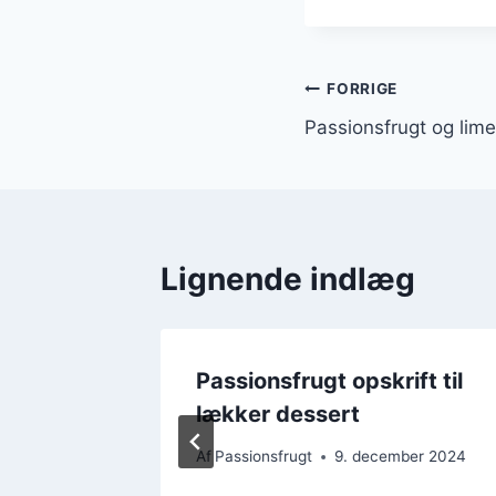
Indlægsnavi
FORRIGE
Passionsfrugt og lime 
Lignende indlæg
t for et
Passionsfrugt opskrift til
lækker dessert
mber 2024
Af
Passionsfrugt
9. december 2024