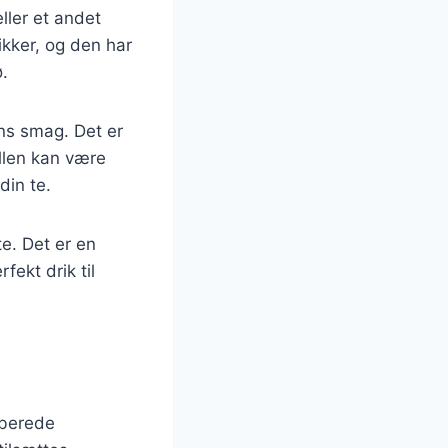
ller et andet
ikker, og den har
ø.
ens smag. Det er
ællen kan være
din te.
te. Det er en
fekt drik til
e
rberede