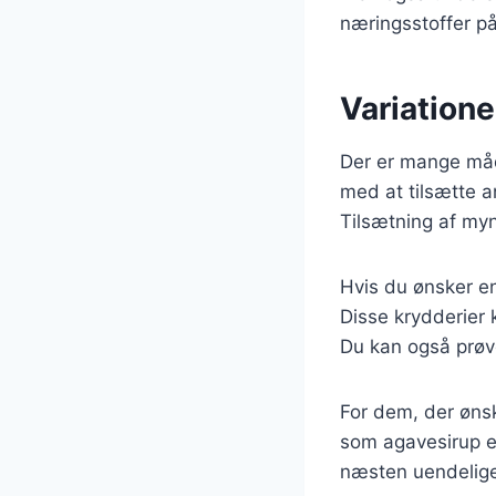
næringsstoffer p
Variatione
Der er mange måd
med at tilsætte an
Tilsætning af myn
Hvis du ønsker en
Disse krydderier 
Du kan også prøve 
For dem, der øns
som agavesirup el
næsten uendelige,