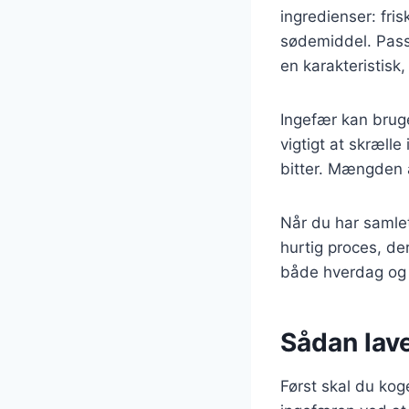
ingredienser: fri
sødemiddel. Passi
en karakteristisk
Ingefær kan bruge
vigtigt at skræll
bitter. Mængden a
Når du har samlet 
hurtig proces, der
både hverdag og 
Sådan lave
Først skal du ko