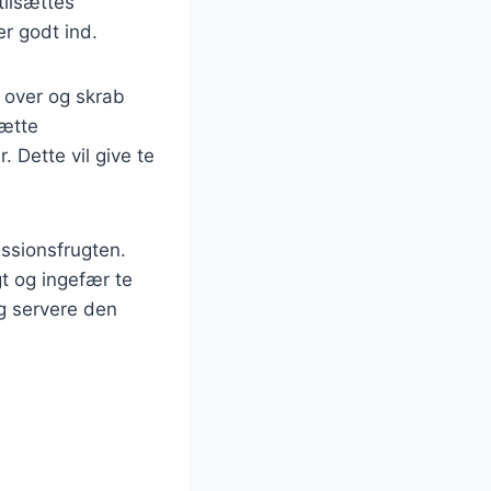
tilsættes
er godt ind.
 over og skrab
sætte
 Dette vil give te
assionsfrugten.
t og ingefær te
og servere den