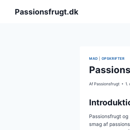
Fortsæt
Passionsfrugt.dk
til
indhold
MAD
|
OPSKRIFTER
Passionsf
Af
Passionsfrugt
1.
Introdukti
Passionsfrugt og 
smag af passions