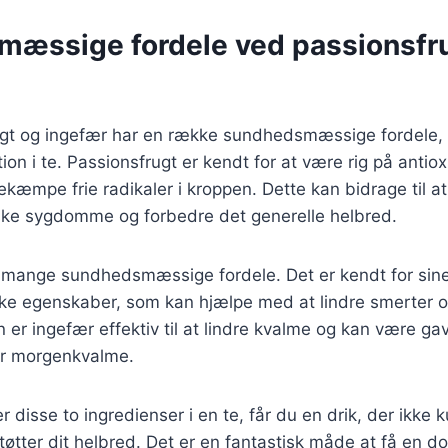
æssige fordele ved passionsfr
gt og ingefær har en række sundhedsmæssige fordele, d
ion i te. Passionsfrugt er kendt for at være rig på antio
kæmpe frie radikaler i kroppen. Dette kan bidrage til a
iske sygdomme og forbedre det generelle helbred.
 mange sundhedsmæssige fordele. Det er kendt for sin
ske egenskaber, som kan hjælpe med at lindre smerter 
er ingefær effektiv til at lindre kvalme og kan være gav
ller morgenkvalme.
 disse to ingredienser i en te, får du en drik, der ikke
tter dit helbred. Det er en fantastisk måde at få en dos