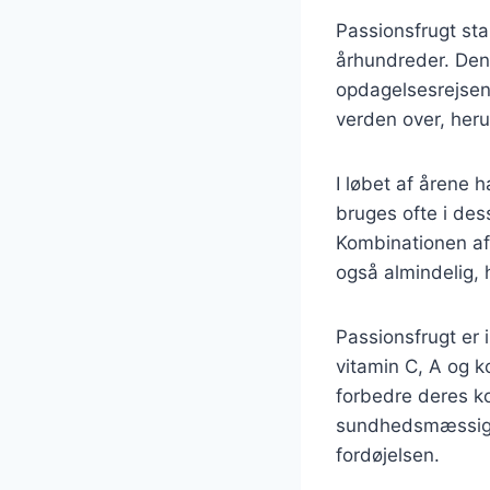
Passionsfrugt sta
århundreder. Den 
opdagelsesrejsend
verden over, heru
I løbet af årene h
bruges ofte i des
Kombinationen af
også almindelig,
Passionsfrugt er
vitamin C, A og k
forbedre deres ko
sundhedsmæssige 
fordøjelsen.