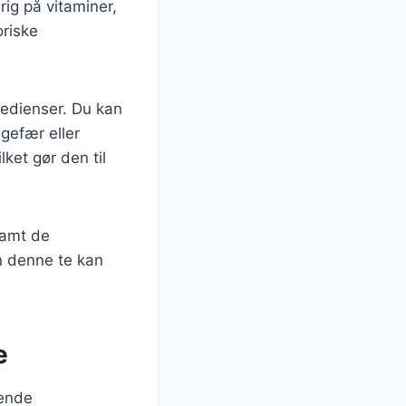
ig på vitaminer,
oriske
redienser. Du kan
gefær eller
ket gør den til
 samt de
n denne te kan
e
gende