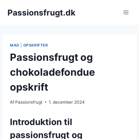
Fortsæt
Passionsfrugt.dk
til
indhold
MAD
|
OPSKRIFTER
Passionsfrugt og
chokoladefondue
opskrift
Af
Passionsfrugt
1. december 2024
Introduktion til
passionsfrugt og