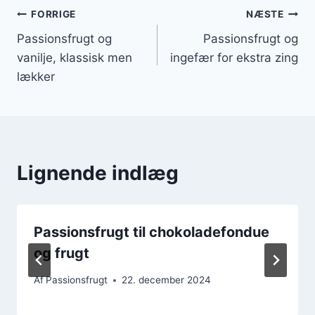
Indlægsnavigation
FORRIGE
NÆSTE
Passionsfrugt og
Passionsfrugt og
vanilje, klassisk men
ingefær for ekstra zing
lækker
Lignende indlæg
Passionsfrugt til chokoladefondue
og frugt
Af
Passionsfrugt
22. december 2024