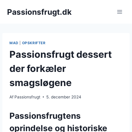
Fortsæt
Passionsfrugt.dk
til
indhold
MAD
|
OPSKRIFTER
Passionsfrugt dessert
der forkæler
smagsløgene
Af
Passionsfrugt
5. december 2024
Passionsfrugtens
oprindelse og historiske