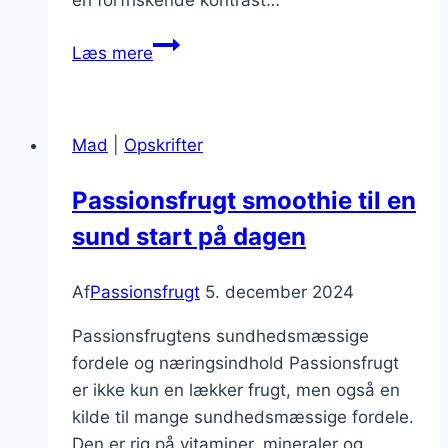
en forfriskende kontrast…
Passionsfrugt
Læs mere
i
kager
for
Mad
|
Opskrifter
ekstra
smag
Passionsfrugt smoothie til en
sund start på dagen
Af
Passionsfrugt
5. december 2024
Passionsfrugtens sundhedsmæssige
fordele og næringsindhold Passionsfrugt
er ikke kun en lækker frugt, men også en
kilde til mange sundhedsmæssige fordele.
Den er rig på vitaminer, mineraler og