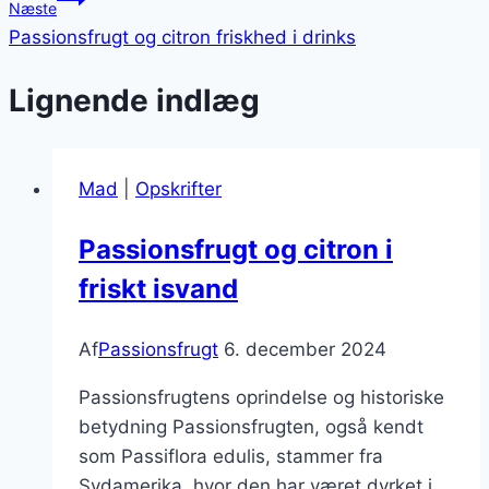
Næste
Passionsfrugt og citron friskhed i drinks
Lignende indlæg
Mad
|
Opskrifter
Passionsfrugt og citron i
friskt isvand
Af
Passionsfrugt
6. december 2024
Passionsfrugtens oprindelse og historiske
betydning Passionsfrugten, også kendt
som Passiflora edulis, stammer fra
Sydamerika, hvor den har været dyrket i