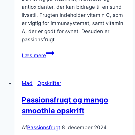
antioxidanter, der kan bidrage til en sund
livsstil. Frugten indeholder vitamin C, som
er vigtig for immunsystemet, samt vitamin
A, der er godt for synet. Desuden er
passionsfrugt…
Passionsfrugt
Læs mere
smoothie
til
en
Mad
|
Opskrifter
sund
start
Passionsfrugt og mango
på
smoothie opskrift
dagen
Af
Passionsfrugt
8. december 2024