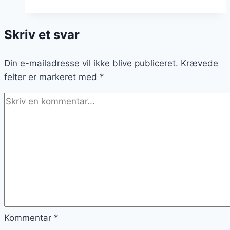
lime
drink
Skriv et svar
opskrift
Din e-mailadresse vil ikke blive publiceret.
Krævede
felter er markeret med
*
Kommentar
*