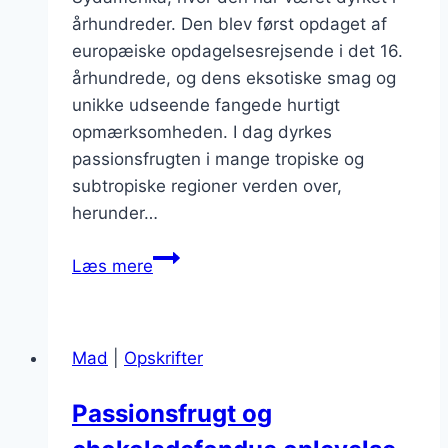
århundreder. Den blev først opdaget af
europæiske opdagelsesrejsende i det 16.
århundrede, og dens eksotiske smag og
unikke udseende fangede hurtigt
opmærksomheden. I dag dyrkes
passionsfrugten i mange tropiske og
subtropiske regioner verden over,
herunder…
Passionsfrugt
Læs mere
og
citron
i
Mad
|
Opskrifter
friskt
isvand
Passionsfrugt og