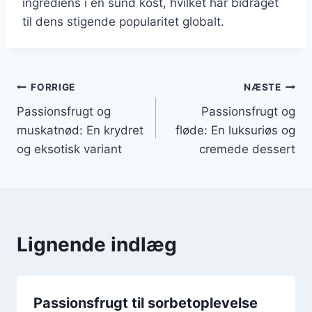
ingrediens i en sund kost, hvilket har bidraget
til dens stigende popularitet globalt.
Indlægsnavigation
FORRIGE
NÆSTE
Passionsfrugt og
Passionsfrugt og
muskatnød: En krydret
fløde: En luksuriøs og
og eksotisk variant
cremede dessert
Lignende indlæg
Passionsfrugt til sorbetoplevelse