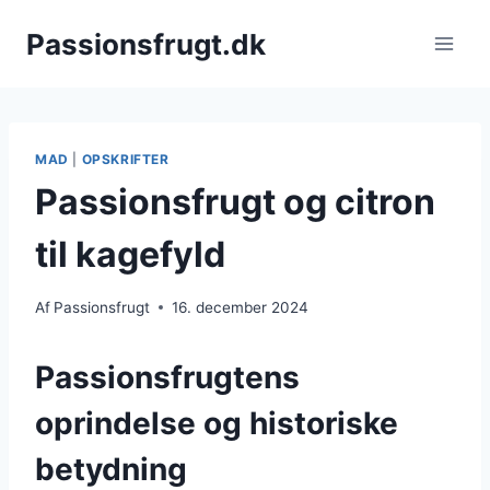
Fortsæt
Passionsfrugt.dk
til
indhold
MAD
|
OPSKRIFTER
Passionsfrugt og citron
til kagefyld
Af
Passionsfrugt
16. december 2024
Passionsfrugtens
oprindelse og historiske
betydning