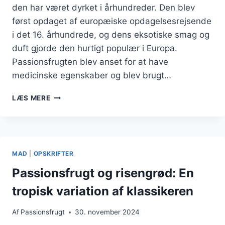
den har været dyrket i århundreder. Den blev
først opdaget af europæiske opdagelsesrejsende
i det 16. århundrede, og dens eksotiske smag og
duft gjorde den hurtigt populær i Europa.
Passionsfrugten blev anset for at have
medicinske egenskaber og blev brugt…
PASSIONSFRUGT
LÆS MERE
OG
LIME
I
LÆSKENDE
COCKTAILS
MAD
|
OPSKRIFTER
Passionsfrugt og risengrød: En
tropisk variation af klassikeren
Af
Passionsfrugt
30. november 2024