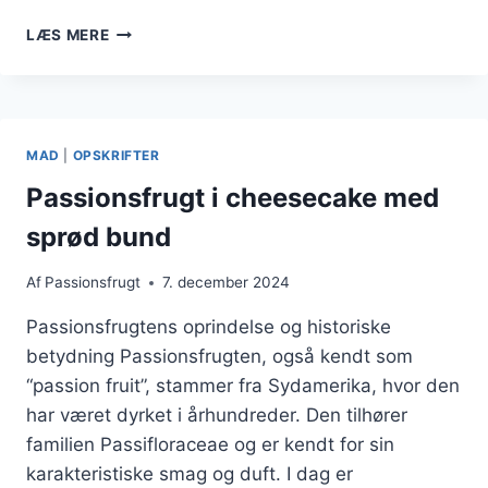
PASSIONSFRUGT
LÆS MERE
I
CHEESECAKE
DER
SMELTER
PÅ
MAD
|
OPSKRIFTER
TUNGEN
Passionsfrugt i cheesecake med
sprød bund
Af
Passionsfrugt
7. december 2024
Passionsfrugtens oprindelse og historiske
betydning Passionsfrugten, også kendt som
“passion fruit”, stammer fra Sydamerika, hvor den
har været dyrket i århundreder. Den tilhører
familien Passifloraceae og er kendt for sin
karakteristiske smag og duft. I dag er