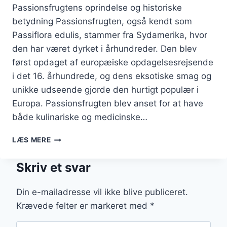
Passionsfrugtens oprindelse og historiske
betydning Passionsfrugten, også kendt som
Passiflora edulis, stammer fra Sydamerika, hvor
den har været dyrket i århundreder. Den blev
først opdaget af europæiske opdagelsesrejsende
i det 16. århundrede, og dens eksotiske smag og
unikke udseende gjorde den hurtigt populær i
Europa. Passionsfrugten blev anset for at have
både kulinariske og medicinske…
PASSIONSFRUGT
LÆS MERE
OG
RISENGRØD:
Skriv et svar
EN
TROPISK
VARIATION
Din e-mailadresse vil ikke blive publiceret.
AF
Krævede felter er markeret med
*
KLASSIKEREN