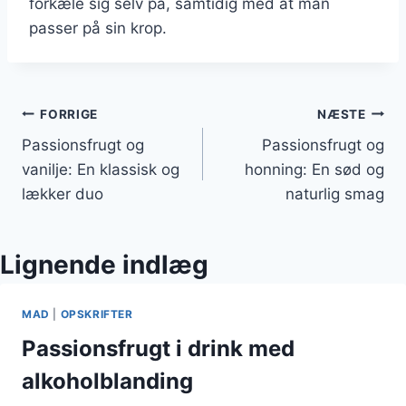
forkæle sig selv på, samtidig med at man
passer på sin krop.
Indlægsnavigation
FORRIGE
NÆSTE
Passionsfrugt og
Passionsfrugt og
vanilje: En klassisk og
honning: En sød og
lækker duo
naturlig smag
Lignende indlæg
MAD
|
OPSKRIFTER
Passionsfrugt i drink med
alkoholblanding