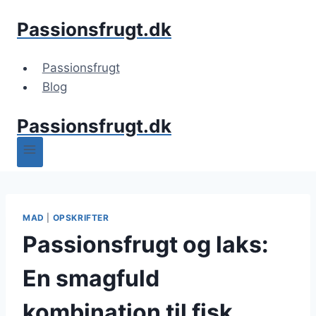
Fortsæt
Passionsfrugt.dk
til
indhold
Passionsfrugt
Blog
Passionsfrugt.dk
MAD
|
OPSKRIFTER
Passionsfrugt og laks:
En smagfuld
kombination til fisk