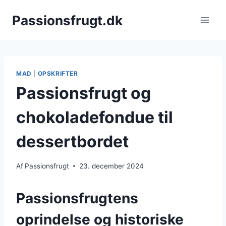
Fortsæt
Passionsfrugt.dk
til
indhold
MAD
|
OPSKRIFTER
Passionsfrugt og
chokoladefondue til
dessertbordet
Af
Passionsfrugt
23. december 2024
Passionsfrugtens
oprindelse og historiske