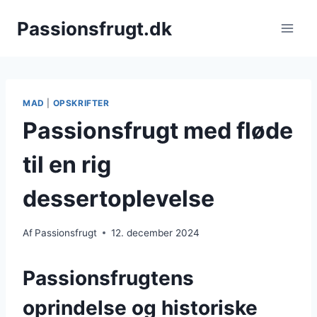
Fortsæt
Passionsfrugt.dk
til
indhold
MAD
|
OPSKRIFTER
Passionsfrugt med fløde
til en rig
dessertoplevelse
Af
Passionsfrugt
12. december 2024
Passionsfrugtens
oprindelse og historiske