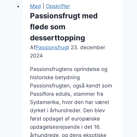
med
Mad
|
Opskrifter
sprød
Passionsfrugt med
bund
fløde som
desserttopping
Af
Passionsfrugt
23. december
2024
Passionsfrugtens oprindelse og
historiske betydning
Passionsfrugten, også kendt som
Passiflora edulis, stammer fra
Sydamerika, hvor den har været
dyrket i århundreder. Den blev
først opdaget af europæiske
opdagelsesrejsende i det 16.
århundrede, og dens eksotiske