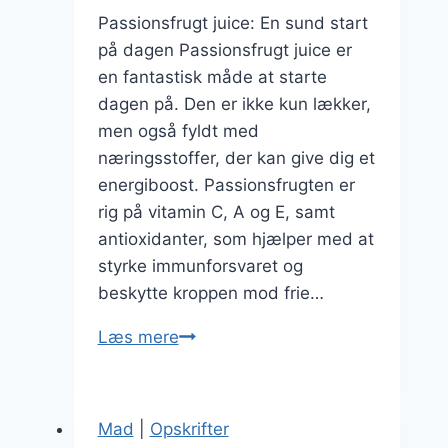
Passionsfrugt juice: En sund start
på dagen Passionsfrugt juice er
en fantastisk måde at starte
dagen på. Den er ikke kun lækker,
men også fyldt med
næringsstoffer, der kan give dig et
energiboost. Passionsfrugten er
rig på vitamin C, A og E, samt
antioxidanter, som hjælper med at
styrke immunforsvaret og
beskytte kroppen mod frie…
Passionsfrugt
Læs mere
juice
til
den
Mad
|
Opskrifter
perfekte