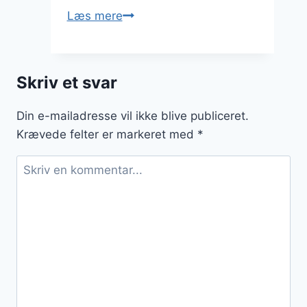
Passionsfruit
Læs mere
i
cocktail
med
Skriv et svar
feststemning
Din e-mailadresse vil ikke blive publiceret.
Krævede felter er markeret med
*