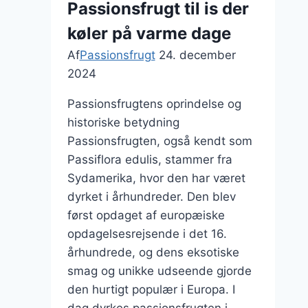
Passionsfrugt til is der
morgenmad
køler på varme dage
Af
Passionsfrugt
24. december
2024
Passionsfrugtens oprindelse og
historiske betydning
Passionsfrugten, også kendt som
Passiflora edulis, stammer fra
Sydamerika, hvor den har været
dyrket i århundreder. Den blev
først opdaget af europæiske
opdagelsesrejsende i det 16.
århundrede, og dens eksotiske
smag og unikke udseende gjorde
den hurtigt populær i Europa. I
dag dyrkes passionsfrugten i