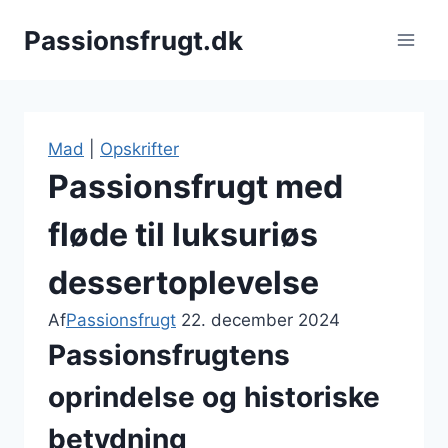
Fortsæt
Passionsfrugt.dk
til
indhold
Mad
|
Opskrifter
Passionsfrugt med
fløde til luksuriøs
dessertoplevelse
Af
Passionsfrugt
22. december 2024
Passionsfrugtens
oprindelse og historiske
betydning