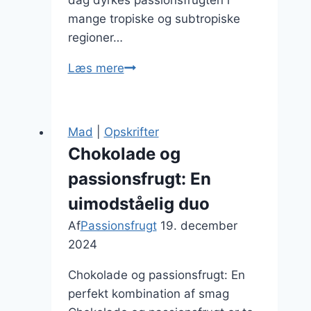
mange tropiske og subtropiske
regioner…
Passionsfrugt
Læs mere
til
is
der
Mad
|
Opskrifter
køler
Chokolade og
på
passionsfrugt: En
varme
dage
uimodståelig duo
Af
Passionsfrugt
19. december
2024
Chokolade og passionsfrugt: En
perfekt kombination af smag