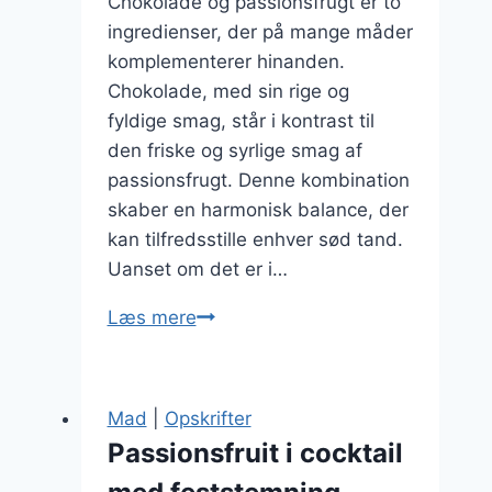
Chokolade og passionsfrugt er to
ingredienser, der på mange måder
komplementerer hinanden.
Chokolade, med sin rige og
fyldige smag, står i kontrast til
den friske og syrlige smag af
passionsfrugt. Denne kombination
skaber en harmonisk balance, der
kan tilfredsstille enhver sød tand.
Uanset om det er i…
Chokolade
Læs mere
og
passionsfrugt:
En
Mad
|
Opskrifter
uimodståelig
Passionsfruit i cocktail
duo