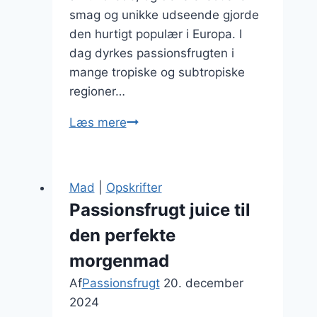
smag og unikke udseende gjorde
den hurtigt populær i Europa. I
dag dyrkes passionsfrugten i
mange tropiske og subtropiske
regioner…
Passionsfrugt
Læs mere
med
fløde
som
Mad
|
Opskrifter
desserttopping
Passionsfrugt juice til
den perfekte
morgenmad
Af
Passionsfrugt
20. december
2024