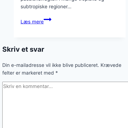
subtropiske regioner…
Passionsfrugt
Læs mere
i
drink
der
Skriv et svar
imponerer
dine
Din e-mailadresse vil ikke blive publiceret.
gæster
Krævede
felter er markeret med
*