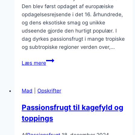
Den blev først opdaget af europæiske
opdagelsesrejsende i det 16. århundrede,
og dens eksotiske smag og unikke
udseende gjorde den hurtigt populær. I
dag dyrkes passionsfrugt i mange tropiske
og subtropiske regioner verden over,…
Passionsfrugt
Læs mere
til
kagefyld
og
Mad
|
Opskrifter
smagfuld
pynt
Passionsfrugt til kagefyld og
toppings
Af
Passionsfrugt
18. december 2024