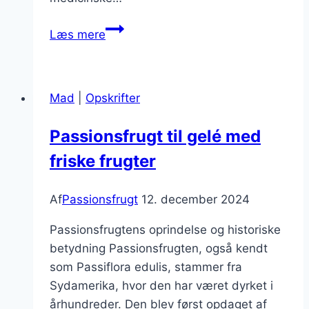
Passionsfrugt
Læs mere
til
is
og
Mad
|
Opskrifter
sorbetopskrift
Passionsfrugt til gelé med
friske frugter
Af
Passionsfrugt
12. december 2024
Passionsfrugtens oprindelse og historiske
betydning Passionsfrugten, også kendt
som Passiflora edulis, stammer fra
Sydamerika, hvor den har været dyrket i
århundreder. Den blev først opdaget af