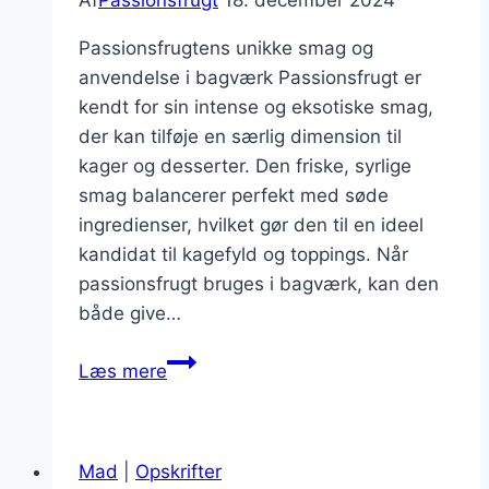
Passionsfrugtens unikke smag og
anvendelse i bagværk Passionsfrugt er
kendt for sin intense og eksotiske smag,
der kan tilføje en særlig dimension til
kager og desserter. Den friske, syrlige
smag balancerer perfekt med søde
ingredienser, hvilket gør den til en ideel
kandidat til kagefyld og toppings. Når
passionsfrugt bruges i bagværk, kan den
både give…
Passionsfrugt
Læs mere
til
kagefyld
og
Mad
|
Opskrifter
toppings