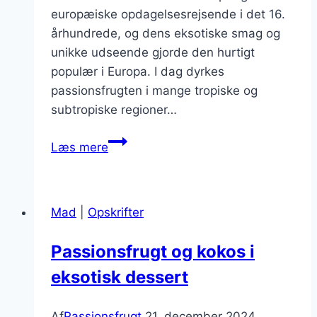
europæiske opdagelsesrejsende i det 16.
århundrede, og dens eksotiske smag og
unikke udseende gjorde den hurtigt
populær i Europa. I dag dyrkes
passionsfrugten i mange tropiske og
subtropiske regioner…
Passionsfrugt
Læs mere
til
gelé
med
Mad
|
Opskrifter
friske
frugter
Passionsfrugt og kokos i
eksotisk dessert
Af
Passionsfrugt
21. december 2024