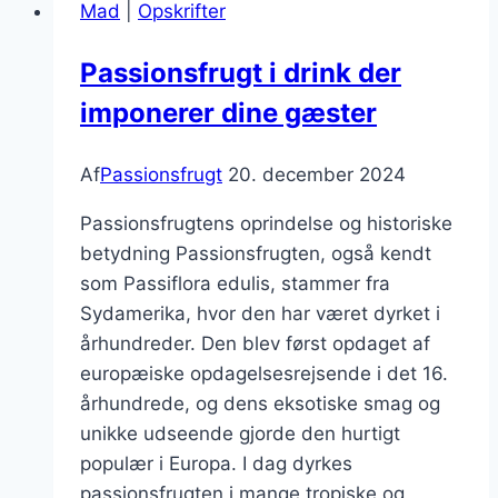
Mad
|
Opskrifter
eksotisk
dessert
Passionsfrugt i drink der
imponerer dine gæster
Af
Passionsfrugt
20. december 2024
Passionsfrugtens oprindelse og historiske
betydning Passionsfrugten, også kendt
som Passiflora edulis, stammer fra
Sydamerika, hvor den har været dyrket i
århundreder. Den blev først opdaget af
europæiske opdagelsesrejsende i det 16.
århundrede, og dens eksotiske smag og
unikke udseende gjorde den hurtigt
populær i Europa. I dag dyrkes
passionsfrugten i mange tropiske og