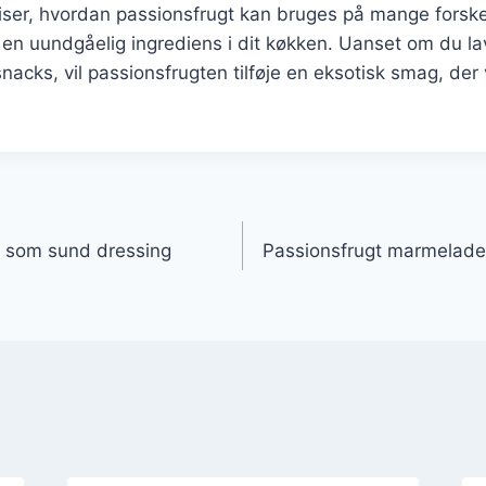
viser, hvordan passionsfrugt kan bruges på mange forske
il en uundgåelig ingrediens i dit køkken. Uanset om du la
snacks, vil passionsfrugten tilføje en eksotisk smag, der
gation
e som sund dressing
Passionsfrugt marmelade d