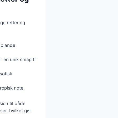
ge retter og
t blande
 en unik smag til
ksotisk
tropisk note.
sion til både
er, hvilket gør