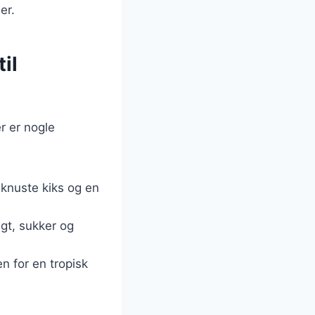
er.
il
r er nogle
knuste kiks og en
gt, sukker og
n for en tropisk