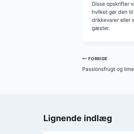
Disse opskrifter 
hvilket gør den t
drikkevarer eller 
gæster.
Indlægsnavi
FORRIGE
Passionsfrugt og lim
Lignende indlæg