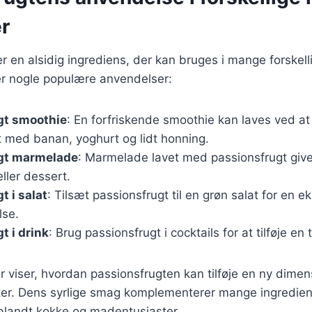
r
r en alsidig ingrediens, der kan bruges i mange forskelli
er nogle populære anvendelser:
gt smoothie
: En forfriskende smoothie kan laves ved a
t med banan, yoghurt og lidt honning.
gt marmelade
: Marmelade lavet med passionsfrugt giver
ler dessert.
t i salat
: Tilsæt passionsfrugt til en grøn salat for en e
lse.
t i drink
: Brug passionsfrugt i cocktails for at tilføje en 
 viser, hvordan passionsfrugten kan tilføje en ny dimen
ter. Dens syrlige smag komplementerer mange ingrediens
t blandt kokke og madentusiaster.