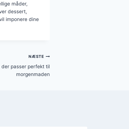
llige måder,
ver dessert,
 vil imponere dine
NÆSTE
er passer perfekt til
morgenmaden