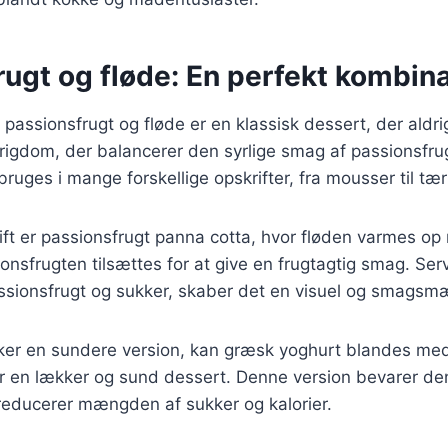
ugt og fløde: En perfekt kombin
passionsfrugt og fløde er en klassisk dessert, der aldr
n rigdom, der balancerer den syrlige smag af passionsfr
ruges i mange forskellige opskrifter, fra mousser til tær
ift er passionsfrugt panna cotta, hvor fløden varmes o
ionsfrugten tilsættes for at give en frugtagtig smag. Se
ssionsfrugt og sukker, skaber det en visuel og smagsmæ
ker en sundere version, kan græsk yoghurt blandes med
for en lækker og sund dessert. Denne version bevarer d
reducerer mængden af sukker og kalorier.