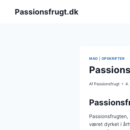
Fortsæt
Passionsfrugt.dk
til
indhold
MAD
|
OPSKRIFTER
Passions
Af
Passionsfrugt
4.
Passionsf
Passionsfrugten,
været dyrket i å