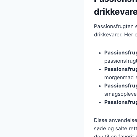
drikkevare
Passionsfrugten e
drikkevarer. Her 
Passionsfru
passionsfrug
Passionsfru
morgenmad el
Passionsfrug
smagsopleve
Passionsfrug
Disse anvendelser
søde og salte ret
den til en favori