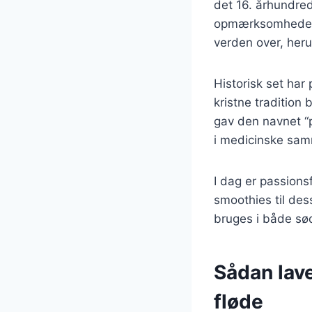
det 16. århundre
opmærksomheden. 
verden over, heru
Historisk set har 
kristne tradition
gav den navnet “p
i medicinske sa
I dag er passions
smoothies til des
bruges i både sød
Sådan lav
fløde