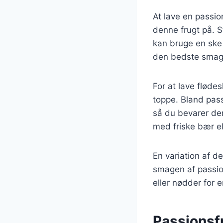
At lave en passi
denne frugt på. 
kan bruge en ske 
den bedste smag
For at lave fløde
toppe. Bland pass
så du bevarer den
med friske bær ell
En variation af de
smagen af passio
eller nødder for 
Passionsfr