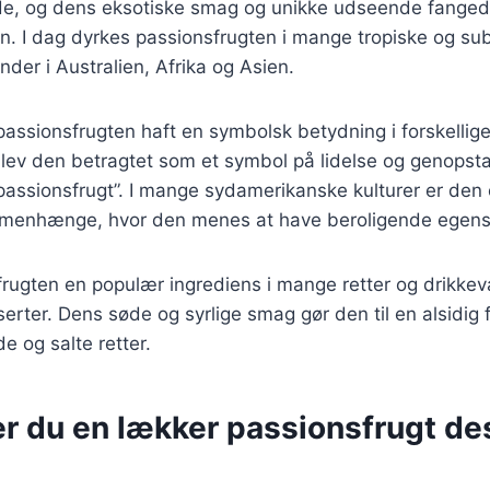
de, og dens eksotiske smag og unikke udseende fangede
I dag dyrkes passionsfrugten i mange tropiske og sub
nder i Australien, Afrika og Asien.
passionsfrugten haft en symbolsk betydning i forskellige 
 blev den betragtet som et symbol på lidelse og genopsta
assionsfrugt”. I mange sydamerikanske kulturer er den 
mmenhænge, hvor den menes at have beroligende egens
frugten en populær ingrediens i mange retter og drikkeva
serter. Dens søde og syrlige smag gør den til en alsidig 
e og salte retter.
er du en lækker passionsfrugt d