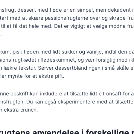
onsfrugt dessert med fløde er en simpel, men dekadent
Start med at skære passionsfrugterne over og skrabe fr
til at få det hele med. Det er vigtigt at vælge modne fru
.
skum, pisk fløden med lidt sukker og vanilje, indtil den 
ionsfrugtkødet i flødeskummet, og vær forsigtig med ik
 lækre tekstur. Server dessertblandingen i små skåle el
er mynte for et ekstra pift.
nne opskrift kan inkludere at tilsætte lidt citronsaft for
nsfrugten. Du kan også eksperimentere med at tilsætte
en ekstra crunch.
ugtens anvendelse i forskellige 