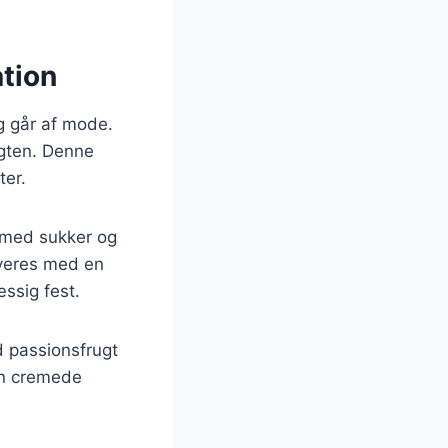
ation
ig går af mode.
ugten. Denne
ter.
p med sukker og
rveres med en
ssig fest.
 passionsfrugt
en cremede