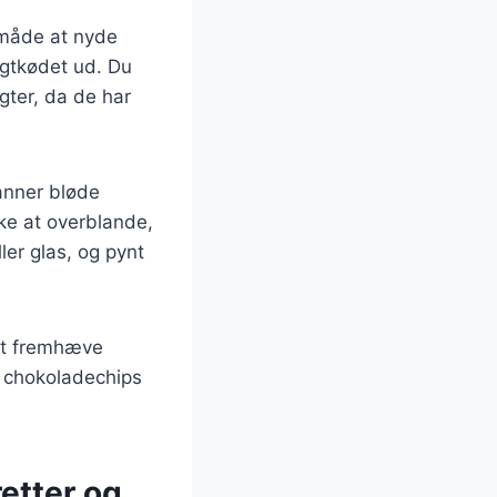
 måde at nyde
ugtkødet ud. Du
gter, da de har
danner bløde
ke at overblande,
ler glas, og pynt
 at fremhæve
 chokoladechips
retter og