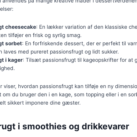
n anvendes på mange kreative måder i dessertverdenen
lser:
gt cheesecake
: En lækker variation af den klassiske c
n tilføjer en frisk og syrlig smag.
gt sorbet
: En forfriskende dessert, der er perfekt til va
 laves med pureret passionsfrugt og lidt sukker.
t i kager
: Tilsæt passionsfrugt til kageopskrifter for at 
ighed.
viser, hvordan passionsfrugt kan tilføje en ny dimension 
 om du bruger den i en kage, som topping eller i en sorb
lt sikkert imponere dine gæster.
ugt i smoothies og drikkevarer