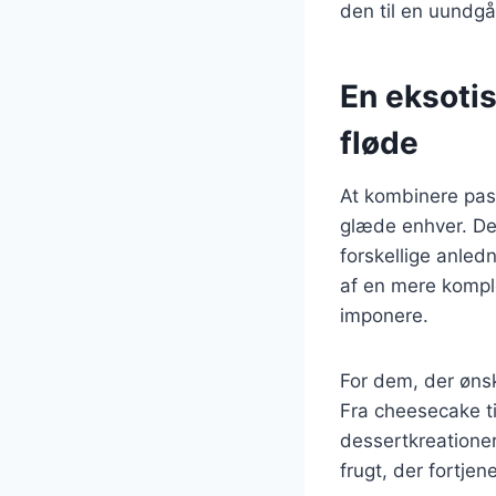
den til en uundgå
En eksoti
fløde
At kombinere pas
glæde enhver. Den
forskellige anled
af en mere komple
imponere.
For dem, der ønsk
Fra cheesecake til
dessertkreationer
frugt, der fortjen