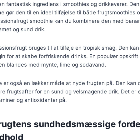
en fantastisk ingrediens i smoothies og drikkevarer. De
 gør den til en ideel tilføjelse til både frugtsmoothies o
assionsfrugt smoothie kan du kombinere den med banan,
emet og sund drik.
assionsfrugt bruges til at tilføje en tropisk smag. Den k
gin for at skabe forfriskende drinks. En populær opskrift
gten blandes med mynte, lime og sodavand.
e er også en lækker måde at nyde frugten på. Den kan dr
e frugtsafter for en sund og velsmagende drik. Det er
taminer og antioxidanter på.
rugtens sundhedsmæssige forde
dhold