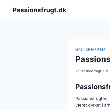
Fortsæt
Passionsfrugt.dk
til
indhold
MAD
|
OPSKRIFTER
Passions
Af
Passionsfrugt
9.
Passionsf
Passionsfrugten,
været dyrket i å