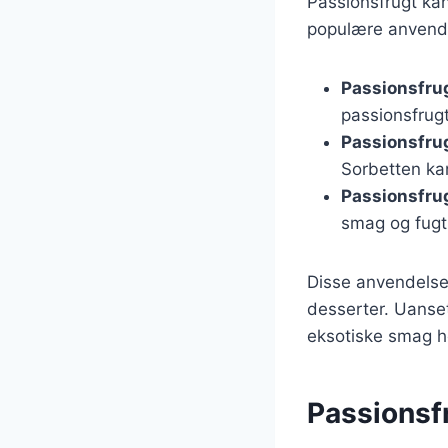
Passionsfrugt ka
populære anvende
Passionsfru
passionsfrugte
Passionsfru
Sorbetten kan
Passionsfrug
smag og fugt
Disse anvendelser 
desserter. Uanset
eksotiske smag he
Passionsfr