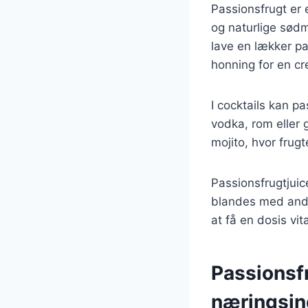
Passionsfrugt er 
og naturlige sødme
lave en lækker p
honning for en cr
I cocktails kan p
vodka, rom eller 
mojito, hvor fru
Passionsfrugtjuic
blandes med andr
at få en dosis vi
Passionsf
næringsin