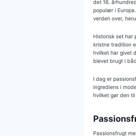
det 16. århundre
populær i Europa.
verden over, herun
Historisk set har 
kristne tradition
hvilket har givet
blevet brugt i bå
I dag er passions
ingrediens i mode
hvilket gør den t
Passionsf
Passionsfrugt med