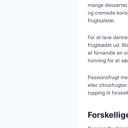
mange desserter.
og cremede konsis
frugtsalater.
For at lave denne
frugtkødet ud. Bl
at forvandle en si
honning for at sø
Passionsfrugt med
eller citrusfrugte
topping til forske
Forskellig