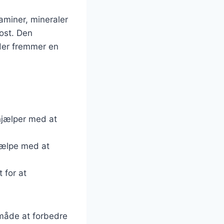
aminer, mineraler
kost. Den
 der fremmer en
 hjælper med at
hjælpe med at
 for at
 måde at forbedre