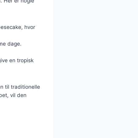
. Her er nogle
heesecake, hvor
rme dage.
give en tropisk
til traditionelle
et, vil den