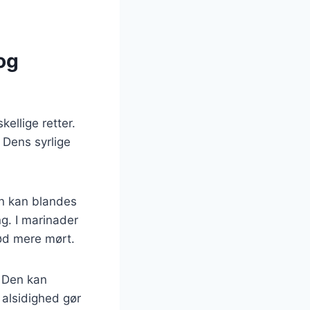
og
kellige retter.
 Dens syrlige
en kan blandes
ng. I marinader
kød mere mørt.
. Den kan
s alsidighed gør