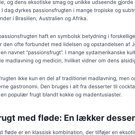
de, og dens eksotiske smag og unikke udseende gjorde 
 I dag dyrkes passionsfrugten i mange tropiske og subt
der i Brasilien, Australien og Afrika.
passionsfrugten haft en symbolsk betydning i forskellige 
 er den ofte forbundet med lidelsen og opstandelsen af J
 den navnet “passionsfrugt”. I mange sydamerikanske kul
de madlavning og medicin, hvilket vidner om dens alsid
frugten ikke kun en del af traditionel madlavning, men o
rne gastronomi. Den bruges i alt fra desserter til cockta
il en populær frugt blandt kokke og madentusiaster.
rugt med fløde: En lækker desse
 fløde er en klassisk kombination, der tilføjer en eksoti