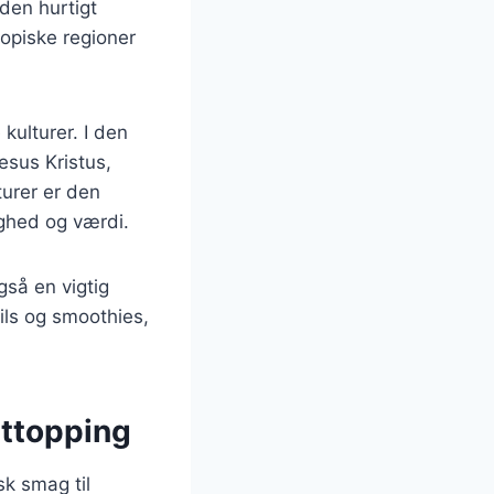
den hurtigt
ropiske regioner
kulturer. I den
esus Kristus,
turer er den
ighed og værdi.
gså en vigtig
ils og smoothies,
rttopping
sk smag til