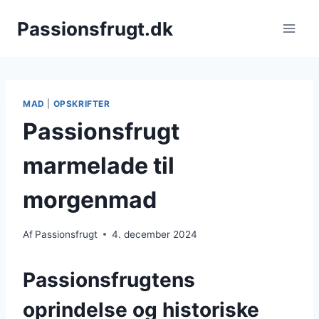
Fortsæt
Passionsfrugt.dk
til
indhold
MAD
|
OPSKRIFTER
Passionsfrugt
marmelade til
morgenmad
Af
Passionsfrugt
4. december 2024
Passionsfrugtens
oprindelse og historiske