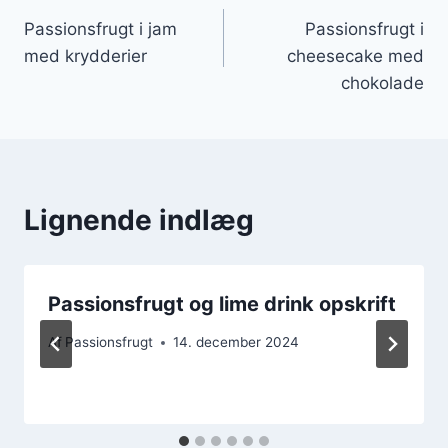
Indlægsnavigation
Passionsfrugt i jam
Passionsfrugt i
med krydderier
cheesecake med
chokolade
Lignende indlæg
Passionsfrugt og lime drink opskrift
Af
Passionsfrugt
14. december 2024