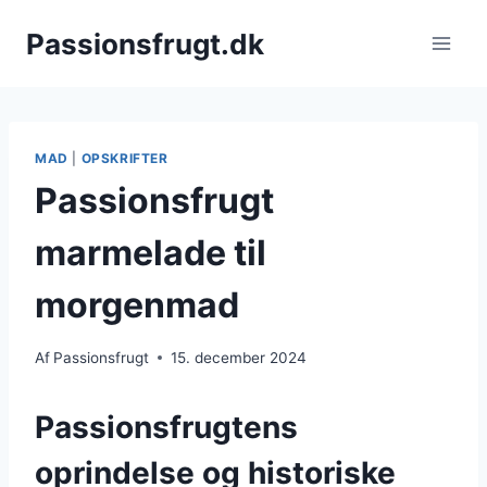
Fortsæt
Passionsfrugt.dk
til
indhold
MAD
|
OPSKRIFTER
Passionsfrugt
marmelade til
morgenmad
Af
Passionsfrugt
15. december 2024
Passionsfrugtens
oprindelse og historiske