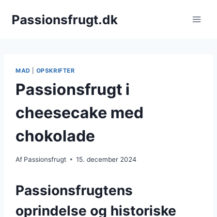
Fortsæt
Passionsfrugt.dk
til
indhold
MAD
|
OPSKRIFTER
Passionsfrugt i
cheesecake med
chokolade
Af
Passionsfrugt
15. december 2024
Passionsfrugtens
oprindelse og historiske