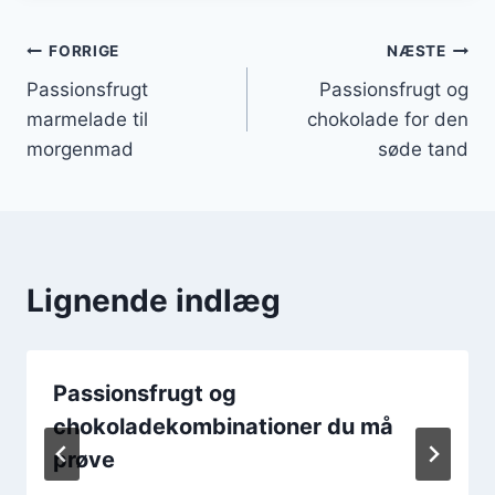
Indlægsnavigation
FORRIGE
NÆSTE
Passionsfrugt
Passionsfrugt og
marmelade til
chokolade for den
morgenmad
søde tand
Lignende indlæg
Passionsfrugt og
chokoladekombinationer du må
prøve