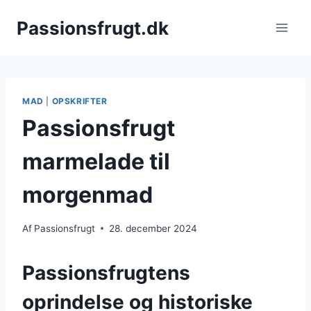
Fortsæt
Passionsfrugt.dk
til
indhold
MAD
|
OPSKRIFTER
Passionsfrugt
marmelade til
morgenmad
Af
Passionsfrugt
28. december 2024
Passionsfrugtens
oprindelse og historiske