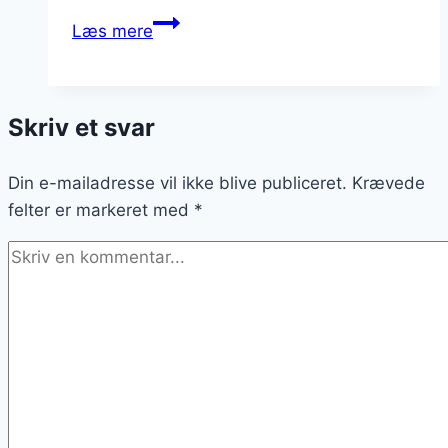
Passionsfrugt
Læs mere
og
ingefær
for
Skriv et svar
en
krydret
Din e-mailadresse vil ikke blive publiceret.
twist
Krævede
felter er markeret med
*