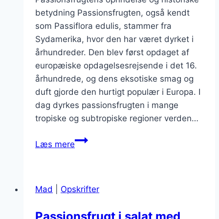
betydning Passionsfrugten, også kendt
som Passiflora edulis, stammer fra
Sydamerika, hvor den har været dyrket i
århundreder. Den blev først opdaget af
europæiske opdagelsesrejsende i det 16.
århundrede, og dens eksotiske smag og
duft gjorde den hurtigt populær i Europa. I
dag dyrkes passionsfrugten i mange
tropiske og subtropiske regioner verden…
Passionsfrugt
Læs mere
til
is
i
Mad
|
Opskrifter
sommervarmen
Passionsfrugt i salat med