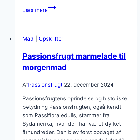
Passionsfrugt
Læs mere
i
salat
med
Mad
|
Opskrifter
nødder
Passionsfrugt marmelade til
morgenmad
Af
Passionsfrugt
22. december 2024
Passionsfrugtens oprindelse og historiske
betydning Passionsfrugten, også kendt
som Passiflora edulis, stammer fra
Sydamerika, hvor den har været dyrket i
århundreder. Den blev først opdaget af