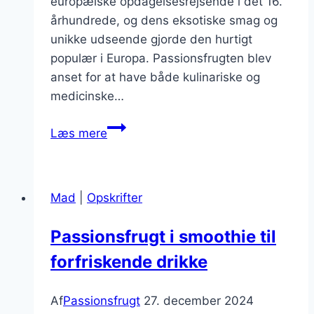
europæiske opdagelsesrejsende i det 16.
århundrede, og dens eksotiske smag og
unikke udseende gjorde den hurtigt
populær i Europa. Passionsfrugten blev
anset for at have både kulinariske og
medicinske…
Passionsfrugt
Læs mere
marmelade
til
morgenmad
Mad
|
Opskrifter
Passionsfrugt i smoothie til
forfriskende drikke
Af
Passionsfrugt
27. december 2024