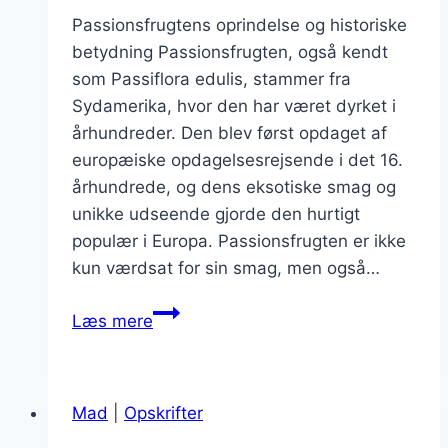
Passionsfrugtens oprindelse og historiske
betydning Passionsfrugten, også kendt
som Passiflora edulis, stammer fra
Sydamerika, hvor den har været dyrket i
århundreder. Den blev først opdaget af
europæiske opdagelsesrejsende i det 16.
århundrede, og dens eksotiske smag og
unikke udseende gjorde den hurtigt
populær i Europa. Passionsfrugten er ikke
kun værdsat for sin smag, men også…
Passionsfrugt
Læs mere
i
smoothie
til
Mad
|
Opskrifter
forfriskende
drikke