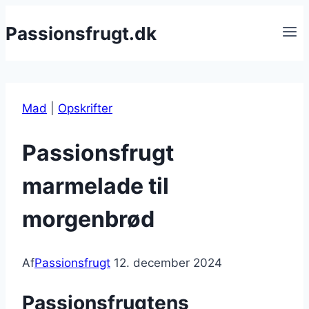
Fortsæt
Passionsfrugt.dk
til
indhold
Mad
|
Opskrifter
Passionsfrugt
marmelade til
morgenbrød
Af
Passionsfrugt
12. december 2024
Passionsfrugtens