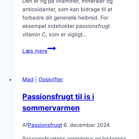
Den er rig på vitaminer, mineraler og
antioxidanter, som kan bidrage til at
forbedre dit generelle helbred. For
eksempel indeholder passionsfrugt
vitamin C, som er vigtigt…
Passionsfrugt
Læs mere
og
yoghurt
morgenmadsideer
Mad
|
Opskrifter
Passionsfrugt til is i
sommervarmen
Af
Passionsfrugt
6. december 2024
Passionsfrugtens oprindelse og historiske