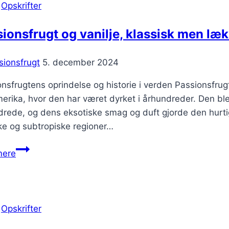
|
Opskrifter
ionsfrugt og vanilje, klassisk men læ
sionsfrugt
5. december 2024
nsfrugtens oprindelse og historie i verden Passionsfrug
rika, hvor den har været dyrket i århundreder. Den bl
rede, og dens eksotiske smag og duft gjorde den hurti
ke og subtropiske regioner…
Passionsfrugt
mere
og
vanilje,
klassisk
men
|
Opskrifter
lækker