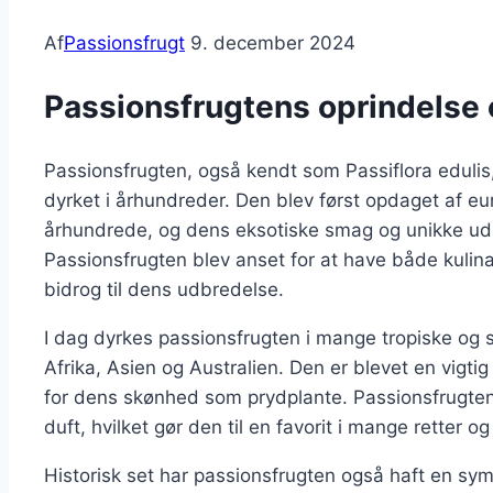
Af
Passionsfrugt
9. december 2024
Passionsfrugtens oprindelse 
Passionsfrugten, også kendt som Passiflora eduli
dyrket i århundreder. Den blev først opdaget af e
århundrede, og dens eksotiske smag og unikke uds
Passionsfrugten blev anset for at have både kulin
bidrog til dens udbredelse.
I dag dyrkes passionsfrugten i mange tropiske og 
Afrika, Asien og Australien. Den er blevet en vigti
for dens skønhed som prydplante. Passionsfrugten
duft, hvilket gør den til en favorit i mange retter og
Historisk set har passionsfrugten også haft en symb