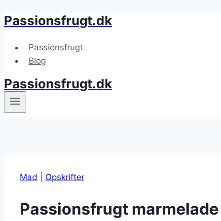
Passionsfrugt.dk
Fortsæt
til
indhold
Passionsfrugt
Blog
Passionsfrugt.dk
Mad
|
Opskrifter
Passionsfrugt marmelade