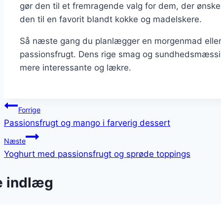
gør den til et fremragende valg for dem, der ønske
den til en favorit blandt kokke og madelskere.
Så næste gang du planlægger en morgenmad eller e
passionsfrugt. Dens rige smag og sundhedsmæssige 
mere interessante og lækre.
Indlægsnavigation
Forrige
Passionsfrugt og mango i farverig dessert
Næste
Yoghurt med passionsfrugt og sprøde toppings
e indlæg