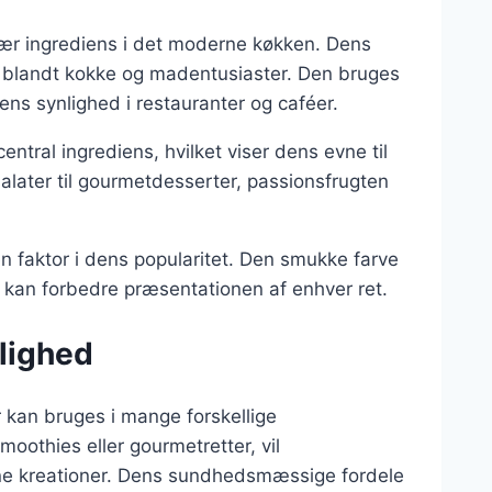
lær ingrediens i det moderne køkken. Dens
it blandt kokke og madentusiaster. Den bruges
dens synlighed i restauranter og caféer.
ntral ingrediens, hvilket viser dens evne til
tsalater til gourmetdesserter, passionsfrugten
n faktor i dens popularitet. Den smukke farve
er kan forbedre præsentationen af enhver ret.
jlighed
r kan bruges i mange forskellige
thies eller gourmetretter, vil
 dine kreationer. Dens sundhedsmæssige fordele