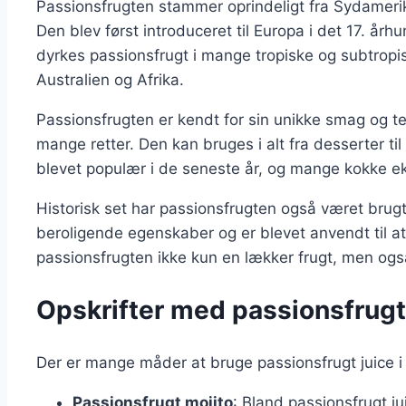
Passionsfrugten stammer oprindeligt fra Sydamerik
Den blev først introduceret til Europa i det 17. å
dyrkes passionsfrugt i mange tropiske og subtropis
Australien og Afrika.
Passionsfrugten er kendt for sin unikke smag og tek
mange retter. Den kan bruges i alt fra desserter til
blevet populær i de seneste år, og mange kokke ek
Historisk set har passionsfrugten også været brugt 
beroligende egenskaber og er blevet anvendt til at
passionsfrugten ikke kun en lækker frugt, men også e
Opskrifter med passionsfrugt j
Der er mange måder at bruge passionsfrugt juice i d
Passionsfrugt mojito
: Bland passionsfrugt j