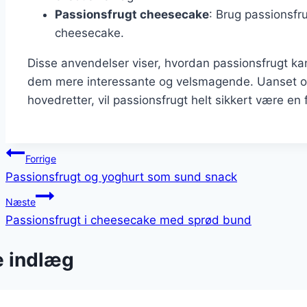
Passionsfrugt cheesecake
: Brug passionsfru
cheesecake.
Disse anvendelser viser, hvordan passionsfrugt kan 
dem mere interessante og velsmagende. Uanset om 
hovedretter, vil passionsfrugt helt sikkert være en f
Indlægsnavigation
Forrige
Passionsfrugt og yoghurt som sund snack
Næste
Passionsfrugt i cheesecake med sprød bund
e indlæg