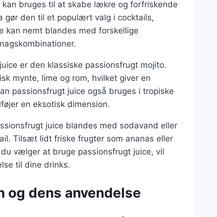
r kan bruges til at skabe lækre og forfriskende
ør den til et populært valg i cocktails,
ce kan nemt blandes med forskellige
 smagskombinationer.
uice er den klassiske passionsfrugt mojito.
sk mynte, lime og rom, hvilket giver en
n passionsfrugt juice også bruges i tropiske
ilføjer en eksotisk dimension.
assionsfrugt juice blandes med sodavand eller
l. Tilsæt lidt friske frugter som ananas eller
u vælger at bruge passionsfrugt juice, vil
se til dine drinks.
n og dens anvendelse