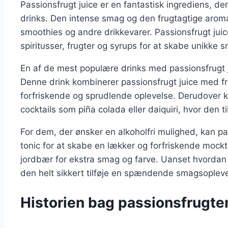
Passionsfrugt juice er en fantastisk ingrediens, de
drinks. Den intense smag og den frugtagtige aroma g
smoothies og andre drikkevarer. Passionsfrugt jui
spiritusser, frugter og syrups for at skabe unikke
En af de mest populære drinks med passionsfrugt j
Denne drink kombinerer passionsfrugt juice med fri
forfriskende og sprudlende oplevelse. Derudover ka
cocktails som piña colada eller daiquiri, hvor den t
For dem, der ønsker en alkoholfri mulighed, kan p
tonic for at skabe en lækker og forfriskende mocktai
jordbær for ekstra smag og farve. Uanset hvordan d
den helt sikkert tilføje en spændende smagsoplevel
Historien bag passionsfrugte