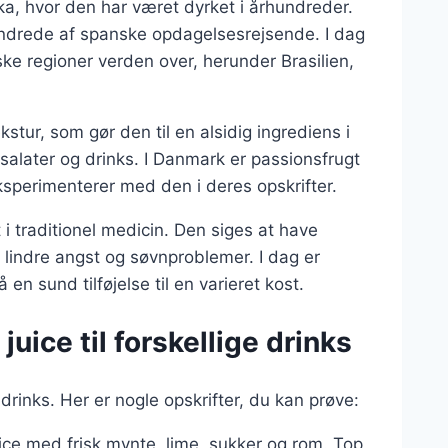
a, hvor den har været dyrket i århundreder.
rhundrede af spanske opdagelsesrejsende. I dag
ke regioner verden over, herunder Brasilien,
stur, som gør den til en alsidig ingrediens i
 salater og drinks. I Danmark er passionsfrugt
sperimenterer med den i deres opskrifter.
i traditionel medicin. Den siges at have
 lindre angst og søvnproblemer. I dag er
n sund tilføjelse til en varieret kost.
uice til forskellige drinks
rinks. Her er nogle opskrifter, du kan prøve:
uice med frisk mynte, lime, sukker og rom. Top