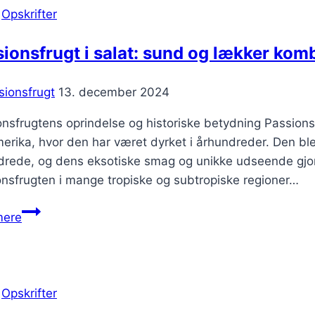
|
Opskrifter
ionsfrugt i salat: sund og lækker kom
sionsfrugt
13. december 2024
nsfrugtens oprindelse og historiske betydning Passions
rika, hvor den har været dyrket i århundreder. Den bl
drede, og dens eksotiske smag og unikke udseende gjord
nsfrugten i mange tropiske og subtropiske regioner…
Passionsfrugt
mere
i
salat:
sund
og
|
Opskrifter
lækker