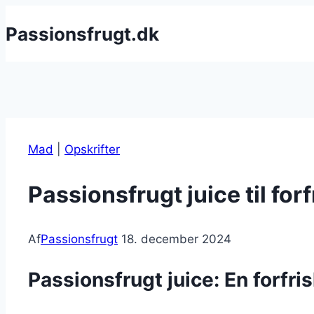
Fortsæt
Passionsfrugt.dk
til
indhold
Mad
|
Opskrifter
Passionsfrugt juice til for
Af
Passionsfrugt
18. december 2024
Passionsfrugt juice: En forfri