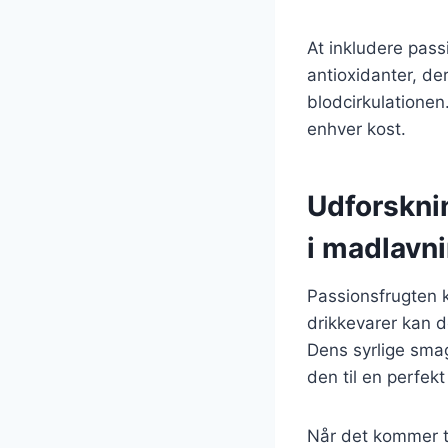
At inkludere pass
antioxidanter, de
blodcirkulationen
enhver kost.
Udforskni
i madlavn
Passionsfrugten 
drikkevarer kan d
Dens syrlige smag
den til en perfekt t
Når det kommer ti