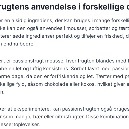
ugtens anvendelse i forskellige 
r en alsidig ingrediens, der kan bruges i mange forskell
e kan den også anvendes i mousser, sorbetter og tærte
er søde ingredienser perfekt og tilføjer en friskhed, d
n endnu bedre.
rt er passionsfrugt mousse, hvor frugten blandes med
kabe en let og luftig konsistens. Sorbet lavet med passio
varme dage, da den er forfriskende og let. Tærter med p
kellige fyld, såsom chokolade eller kokos, hvilket give
n.
ker at eksperimentere, kan passionsfrugten også bruges
r som mango, bær eller citrusfrugter. Disse kombinatio
essertoplevelser.