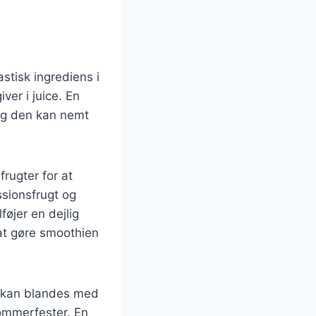
stisk ingrediens i
er i juice. En
og den kan nemt
rugter for at
sionsfrugt og
øjer en dejlig
 at gøre smoothien
en kan blandes med
sommerfester. En