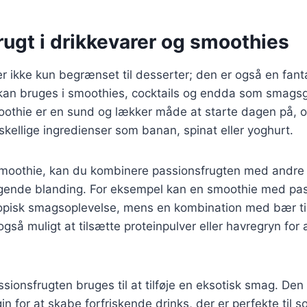
ugt i drikkevarer og smoothies
r ikke kun begrænset til desserter; den er også en fanta
kan bruges i smoothies, cocktails og endda som smagsgiv
oothie er en sund og lækker måde at starte dagen på, 
skellige ingredienser som banan, spinat eller yoghurt.
smoothie, kan du kombinere passionsfrugten med andre f
ende blanding. For eksempel kan en smoothie med pas
opisk smagsoplevelse, mens en kombination med bær tilf
 også muligt at tilsætte proteinpulver eller havregryn for
assionsfrugten bruges til at tilføje en eksotisk smag. D
gin for at skabe forfriskende drinks, der er perfekte til 