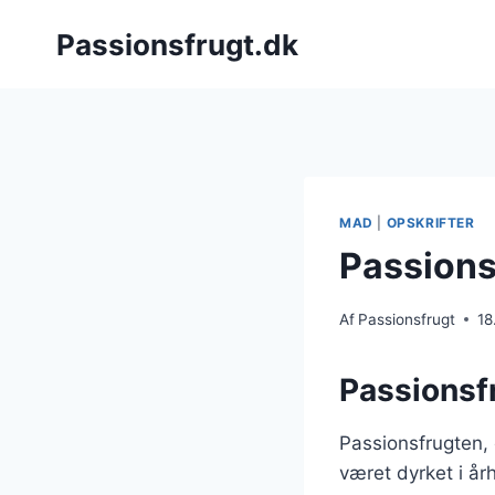
Fortsæt
Passionsfrugt.dk
til
indhold
MAD
|
OPSKRIFTER
Passions
Af
Passionsfrugt
18
Passionsf
Passionsfrugten, 
været dyrket i år