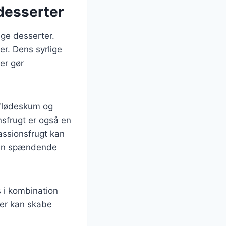
desserter
ige desserter.
r. Dens syrlige
er gør
 flødeskum og
nsfrugt er også en
assionsfrugt kan
r en spændende
 i kombination
ner kan skabe