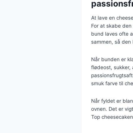
passionsf
At lave en chees
For at skabe den 
bund laves ofte a
sammen, så den h
Når bunden er kla
flødeost, sukker,
passionsfrugtsaft
smuk farve til c
Når fyldet er bl
ovnen. Det er vig
Top cheesecaken m