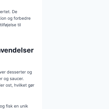
jertet. De
tion og forbedre
føjelse til
nvendelser
ver desserter og
r og saucer.
r ost, hvilket gør
og fisk en unik