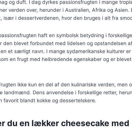
mag og duft. I dag dyrkes passionsfrugten i mange tropi
ner verden over, herunder i Australien, Afrika og Asien.
, især i dessertverdenen, hvor den bruges i alt fra smoot
passionsfrugten haft en symbolsk betydning i forskellige 
 er den blevet forbundet med lidelsen og opstandelsen af
 den et særligt navn. I mange sydamerikanske kulturer e
som en frugt med helbredende egenskaber og er blevet b
frugten ikke kun en del af den kulinariske verden, men o
e landmænd. Dens anvendelse i forskellige retter, her
en favorit blandt kokke og dessertelskere.
er du en lækker cheesecake med