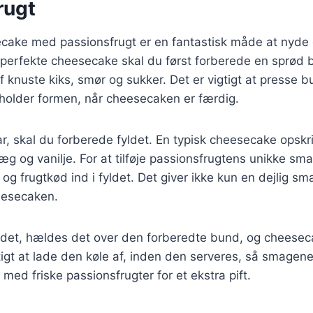
rugt
ecake med passionsfrugt er en fantastisk måde at nyde 
perfekte cheesecake skal du først forberede en sprød b
f knuste kiks, smør og sukker. Det er vigtigt at presse 
older formen, når cheesecaken er færdig.
r, skal du forberede fyldet. En typisk cheesecake opskri
 æg og vanilje. For at tilføje passionsfrugtens unikke s
 og frugtkød ind i fyldet. Det giver ikke kun en dejlig 
heesecaken.
andet, hældes det over den forberedte bund, og cheesec
tigt at lade den køle af, inden den serveres, så smagene
ed friske passionsfrugter for et ekstra pift.