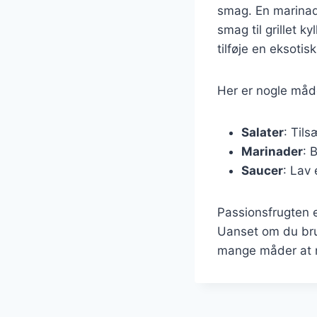
smag. En marinad
smag til grillet k
tilføje en eksotisk
Her er nogle måde
Salater
: Tils
Marinader
: 
Saucer
: Lav 
Passionsfrugten e
Uanset om du brug
mange måder at n