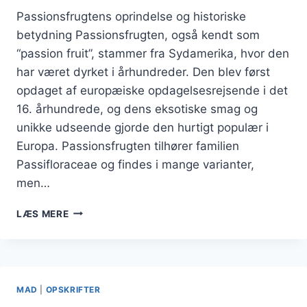
Passionsfrugtens oprindelse og historiske
betydning Passionsfrugten, også kendt som
“passion fruit”, stammer fra Sydamerika, hvor den
har været dyrket i århundreder. Den blev først
opdaget af europæiske opdagelsesrejsende i det
16. århundrede, og dens eksotiske smag og
unikke udseende gjorde den hurtigt populær i
Europa. Passionsfrugten tilhører familien
Passifloraceae og findes i mange varianter,
men…
PASSIONSFRUGT
LÆS MERE
OG
MANGO
I
TROPISK
DESSERT
MAD
|
OPSKRIFTER