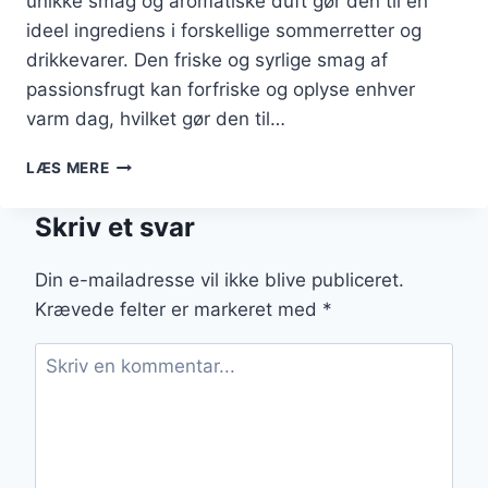
unikke smag og aromatiske duft gør den til en
ideel ingrediens i forskellige sommerretter og
drikkevarer. Den friske og syrlige smag af
passionsfrugt kan forfriske og oplyse enhver
varm dag, hvilket gør den til…
PASSIONSFRUGT
LÆS MERE
TIL
IS
Skriv et svar
DER
ER
PERFEKT
Din e-mailadresse vil ikke blive publiceret.
TIL
Krævede felter er markeret med
*
SOMMEREN