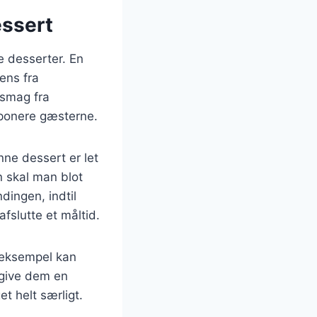
essert
re desserter. En
ens fra
 smag fra
imponere gæsterne.
ne dessert er let
n skal man blot
dingen, indtil
afslutte et måltid.
 eksempel kan
t give dem en
t helt særligt.