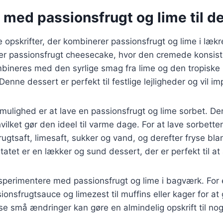
 med passionsfrugt og lime til d
ge opskrifter, der kombinerer passionsfrugt og lime i læk
er passionsfrugt cheesecake, hvor den cremede konsist
ineres med den syrlige smag fra lime og den tropiske
Denne dessert er perfekt til festlige lejligheder og vil 
ulighed er at lave en passionsfrugt og lime sorbet. Den
hvilket gør den ideel til varme dage. For at lave sorbette
ugtsaft, limesaft, sukker og vand, og derefter fryse blan
tatet er en lækker og sund dessert, der er perfekt til at 
perimentere med passionsfrugt og lime i bagværk. For
ionsfrugtsauce og limezest til muffins eller kager for a
se små ændringer kan gøre en almindelig opskrift til noge