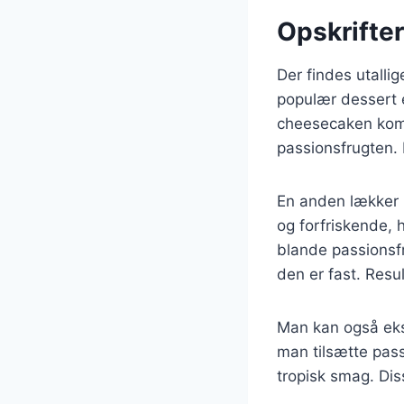
Opskrifter
Der findes utalli
populær dessert 
cheesecaken komb
passionsfrugten. 
En anden lækker m
og forfriskende, 
blande passionsfr
den er fast. Resul
Man kan også eks
man tilsætte pass
tropisk smag. Dis