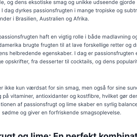
de, og dens eksotiske smag og unikke udseende gjorde 
 I dag dyrkes passionsfrugten i mange tropiske og subt
der i Brasilien, Australien og Afrika.
 passionsfrugten haft en vigtig rolle i både madlavning o
damerika brugte frugten til at lave forskellige retter og 
ens helbredende egenskaber. I dag er passionsfrugten e
 opskrifter, fra desserter til cocktails, og dens populari
er ikke kun værdsat for sin smag, men også for sine 
g på vitaminer, antioxidanter og kostfibre, hvilket gør den
tionen af passionsfrugt og lime skaber en syrlig balan
e sødme og giver en forfriskende smagsoplevelse.
ugt og lime: En perfekt kombina