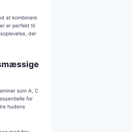
ed at kombinere
 er perfekt til
soplevelse, der
dsmæssige
taminer som A, C
ssentielle for
dre hudens
pen mod frie