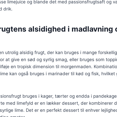
sse limejuice og blande det med passionsfrugtsaft og v
 drik.
rugtens alsidighed i madlavning 
n utrolig alsidig frugt, der kan bruges i mange forskelli
 for at give en sød og syrlig smag, eller bruges som topp
tilføje en tropisk dimension til morgenmaden. Kombinati
ime kan også bruges i marinader til kød og fisk, hvilket 
sionsfrugt bruges i kager, tærter og endda i pandekage
rte med limefyld er en lækker dessert, der kombinerer
rlige lime. Det er en perfekt dessert til enhver lejlighed