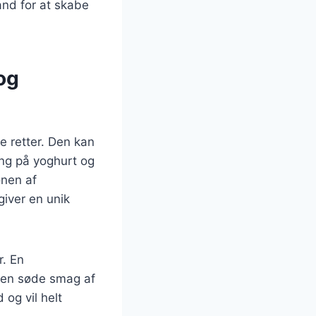
and for at skabe
og
ge retter. Den kan
ing på yoghurt og
onen af
giver en unik
r. En
 den søde smag af
 og vil helt