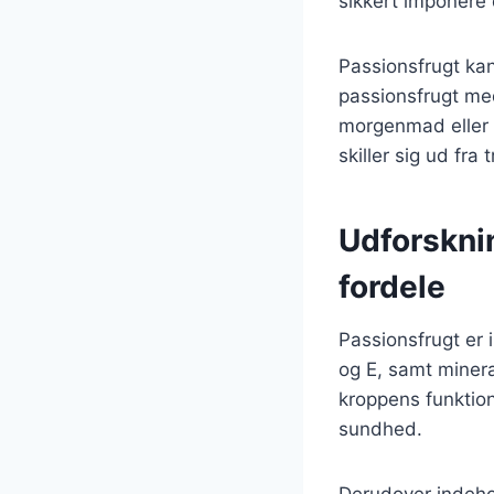
sikkert imponere 
Passionsfrugt ka
passionsfrugt med
morgenmad eller 
skiller sig ud fra
Udforskni
fordele
Passionsfrugt er
og E, samt minera
kroppens funktio
sundhed.
Derudover indehol