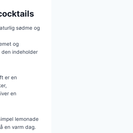
cocktails
naturlig sødme og
remet og
a den indeholder
ft er en
er,
iver en
 simpel lemonade
på en varm dag.