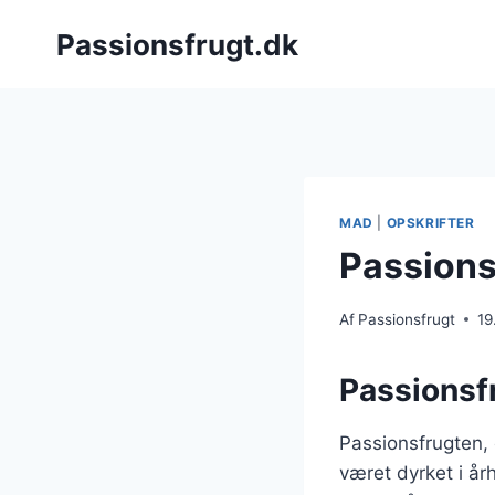
Fortsæt
Passionsfrugt.dk
til
indhold
MAD
|
OPSKRIFTER
Passionsf
Af
Passionsfrugt
19
Passionsf
Passionsfrugten,
været dyrket i å