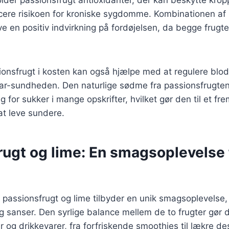
ucere risikoen for kroniske sygdomme. Kombinationen af
e en positiv indvirkning på fordøjelsen, da begge frugter
ionsfrugt i kosten kan også hjælpe med at regulere blo
kar-sundheden. Den naturlige sødme fra passionsfrugte
g for sukker i mange opskrifter, hvilket gør den til et fr
at leve sundere.
ugt og lime: En smagsoplevelse f
passionsfrugt og lime tilbyder en unik smagsoplevelse, d
sanser. Den syrlige balance mellem de to frugter gør de
er og drikkevarer, fra forfriskende smoothies til lækre d