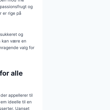
 passionsfrugt og
 er rige på
dsukkeret og
n kan være en
emragende valg for
or alle
er appellerer til
m ideelle til en
esserter. Uanset