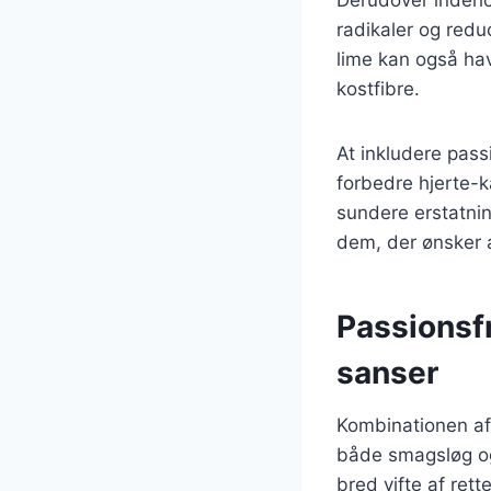
radikaler og red
lime kan også hav
kostfibre.
At inkludere pass
forbedre hjerte-
sundere erstatnin
dem, der ønsker 
Passionsfr
sanser
Kombinationen af 
både smagsløg og 
bred vifte af rett