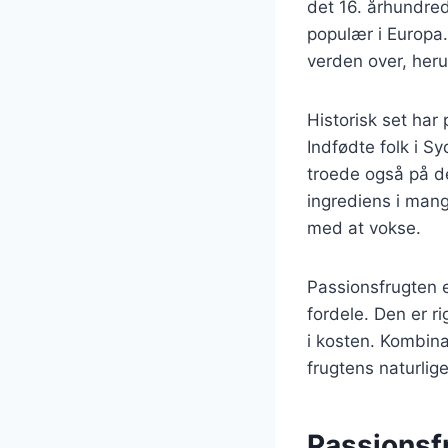
det 16. århundre
populær i Europa.
verden over, herun
Historisk set har
Indfødte folk i Sy
troede også på d
ingrediens i mange
med at vokse.
Passionsfrugten 
fordele. Den er ri
i kosten. Kombina
frugtens naturlig
Passionsfr