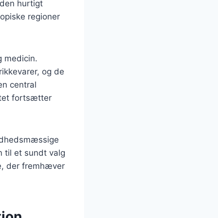
den hurtigt
ropiske regioner
g medicin.
drikkevarer, og de
n central
tet fortsætter
sundhedsmæssige
 til et sundt valg
ce, der fremhæver
tion