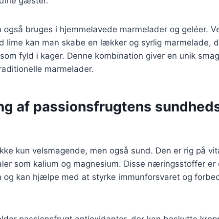
dine gæster.
n også bruges i hjemmelavede marmelader og geléer. V
 lime kan man skabe en lækker og syrlig marmelade, der
som fyld i kager. Denne kombination giver en unik smag
 traditionelle marmelader.
ng af passionsfrugtens sundhe
 ikke kun velsmagende, men også sund. Den er rig på vi
ler som kalium og magnesium. Disse næringsstoffer er e
n og kan hjælpe med at styrke immunforsvaret og forbe
der passionsfrugt antioxidanter, der kan beskytte krop