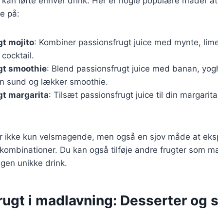
 kan løfte enhver drink. Her er nogle populære måder a
ce på:
t mojito
: Kombiner passionsfrugt juice med mynte, lim
 cocktail.
gt smoothie
: Blend passionsfrugt juice med banan, yogh
en sund og lækker smoothie.
gt margarita
: Tilsæt passionsfrugt juice til din margarita
 er ikke kun velsmagende, men også en sjov måde at ek
kombinationer. Du kan også tilføje andre frugter som m
egen unikke drink.
ugt i madlavning: Desserter og s