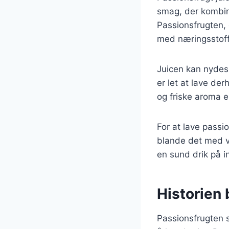
smag, der kombine
Passionsfrugten, 
med næringsstoffe
Juicen kan nydes 
er let at lave de
og friske aroma e
For at lave passi
blande det med va
en sund drik på i
Historien
Passionsfrugten s