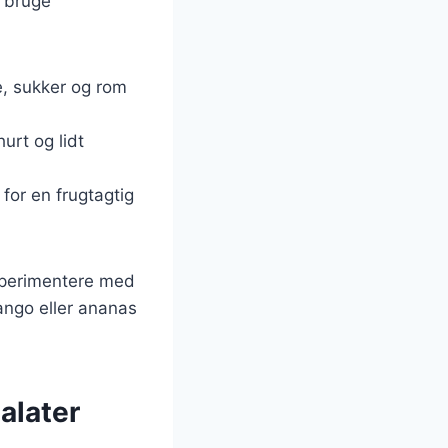
t bruge
e, sukker og rom
urt og lidt
 for en frugtagtig
sperimentere med
ango eller ananas
alater