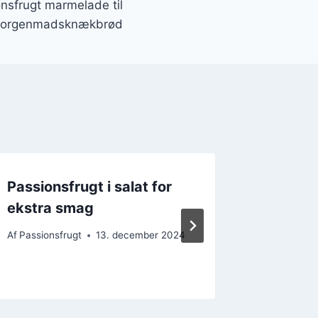
nsfrugt marmelade til
orgenmadsknækbrød
Passionsfrugt i salat for
Passion
ekstra smag
cheese
vanilje
Af
Passionsfrugt
13. december 2024
Af
Passions