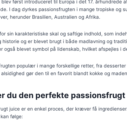
blev først introduceret til Europa i det 17. århundrede 
de. I dag dyrkes passionsfrugten i mange tropiske og s
ver, herunder Brasilien, Australien og Afrika.
for sin karakteristiske skal og saftige indhold, som ind
g historie og er blevet brugt i både madlavning og tradit
r også blevet symbol på lidenskab, hvilket afspejles i 
rugten populær i mange forskellige retter, fra desserter t
 alsidighed gør den til en favorit blandt kokke og maden
r du den perfekte passionsfrugt 
rugt juice er en enkel proces, der kræver få ingredienser
 kan følge: