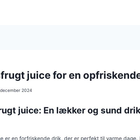
rugt juice for en opfriskend
 december 2024
ugt juice: En lækker og sund drik
ce er en forfriskende drik, der er perfekt til varme dage.