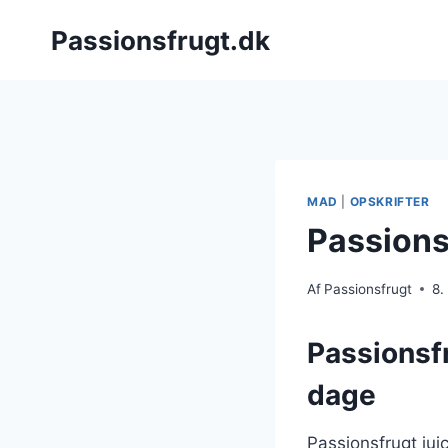
Fortsæt
Passionsfrugt.dk
til
indhold
MAD
|
OPSKRIFTER
Passionsf
Af
Passionsfrugt
8.
Passionsfr
dage
Passionsfrugt jui