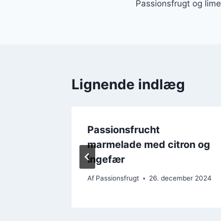
Passionsfrugt og lime 
Lignende indlæg
 der
Passionsfrucht
niveau
marmelade med citron og
ingefær
mber 2024
Af
Passionsfrugt
26. december 2024