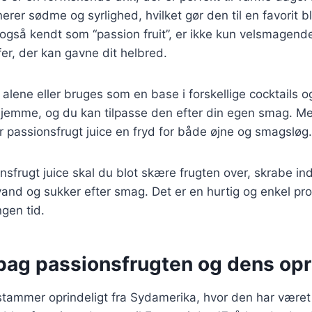
rer sødme og syrlighed, hvilket gør den til en favorit 
også kendt som “passion fruit”, er ikke kun velsmagend
r, der kan gavne dit helbred.
alene eller bruges som en base i forskellige cocktails 
rhjemme, og du kan tilpasse den efter din egen smag. Med
r passionsfrugt juice en fryd for både øjne og smagsløg.
onsfrugt juice skal du blot skære frugten over, skrabe i
nd og sukker efter smag. Det er en hurtig og enkel proc
ngen tid.
 bag passionsfrugten og dens opr
tammer oprindeligt fra Sydamerika, hvor den har været 