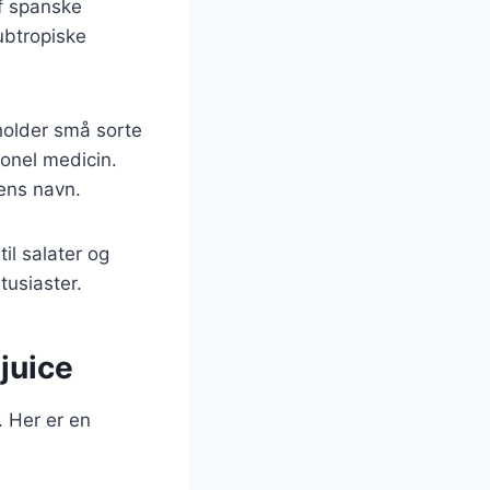
af spanske
ubtropiske
eholder små sorte
ionel medicin.
dens navn.
il salater og
tusiaster.
juice
. Her er en