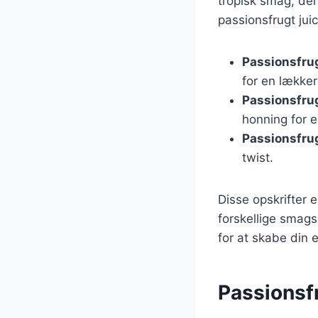
tropisk smag, der
passionsfrugt jui
Passionsfrug
for en lækker
Passionsfru
honning for 
Passionsfru
twist.
Disse opskrifter
forskellige smags
for at skabe din 
Passionsfr