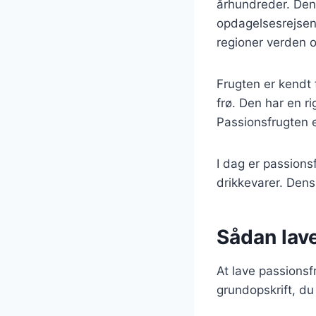
århundreder. Den 
opdagelsesrejsen
regioner verden o
Frugten er kendt 
frø. Den har en ri
Passionsfrugten e
I dag er passionsf
drikkevarer. Dens
Sådan lave
At lave passionsf
grundopskrift, du