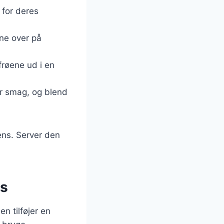
 for deres
rne over på
 frøene ud i en
er smag, og blend
tens. Server den
es
en tilføjer en