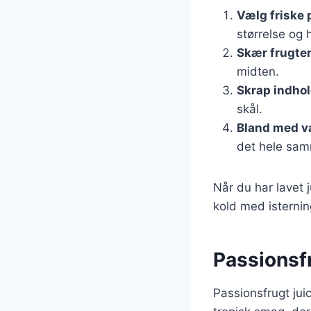
Vælg friske 
størrelse og 
Skær frugte
midten.
Skrap indhol
skål.
Bland med v
det hele samm
Når du har lavet 
kold med isternin
Passionsfr
Passionsfrugt juic