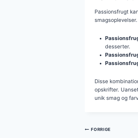
Passionsfrugt ka
smagsoplevelser.
Passionsfru
desserter.
Passionsfru
Passionsfru
Disse kombination
opskrifter. Uanset
unik smag og farve
Indlægsnavi
FORRIGE