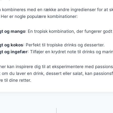
n kombineres med en række andre ingredienser for at
 Her er nogle populære kombinationer:
gt og mango
: En tropisk kombination, der fungerer godt
gt og kokos
: Perfekt til tropiske drinks og desserter.
gt og ingefær
: Tilføjer en krydret note til drinks og mari
er kan inspirere dig til at eksperimentere med passions
 om du laver en drink, dessert eller salat, kan passionsfr
 til dine retter.
gation