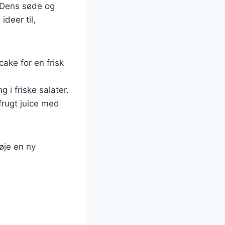
. Dens søde og
ideer til,
cake for en frisk
 i friske salater.
frugt juice med
føje en ny