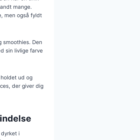
blandt mange.
e, men også fyldt
og smoothies. Den
 sin livlige farve
ndholdet ud og
es, der giver dig
indelse
dyrket i