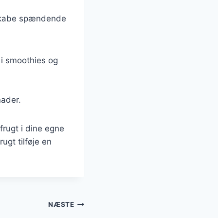
 skabe spændende
 i smoothies og
nader.
frugt i dine egne
ugt tilføje en
NÆSTE