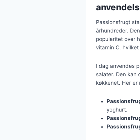
anvendel
Passionsfrugt sta
århundreder. Den 
popularitet over 
vitamin C, hvilket 
I dag anvendes pas
salater. Den kan o
køkkenet. Her er
Passionsfrug
yoghurt.
Passionsfru
Passionsfru