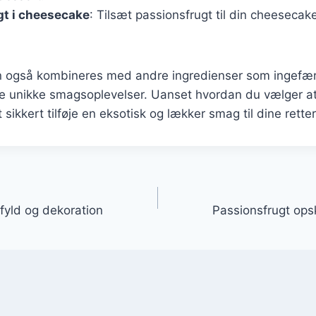
gt i cheesecake
: Tilsæt passionsfrugt til din cheesecake
n også kombineres med andre ingredienser som ingefær
be unikke smagsoplevelser. Uanset hvordan du vælger at
 sikkert tilføje en eksotisk og lækker smag til dine retter
gation
efyld og dekoration
Passionsfrugt opsk