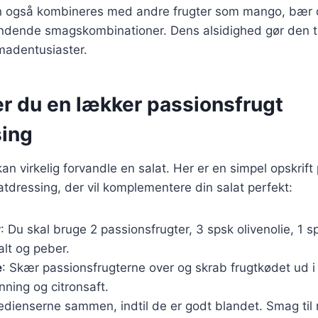
n også kombineres med andre frugter som mango, bær o
ndende smagskombinationer. Dens alsidighed gør den til
madentusiaster.
er du en lækker passionsfrugt
sing
an virkelig forvandle en salat. Her er en simpel opskrift
atdressing, der vil komplementere din salat perfekt:
r
: Du skal bruge 2 passionsfrugter, 3 spsk olivenolie, 1 s
salt og peber.
e
: Skær passionsfrugterne over og skrab frugtkødet ud i 
onning og citronsaft.
redienserne sammen, indtil de er godt blandet. Smag til