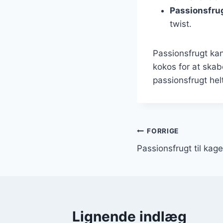
Passionsfru
twist.
Passionsfrugt ka
kokos for at ska
passionsfrugt helt
Indlægsnavi
FORRIGE
Passionsfrugt til kag
Lignende indlæg