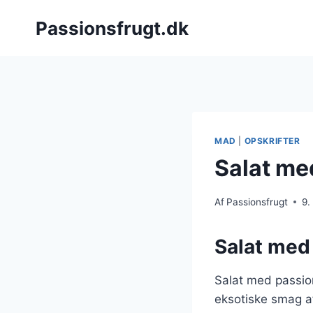
Fortsæt
Passionsfrugt.dk
til
indhold
MAD
|
OPSKRIFTER
Salat me
Af
Passionsfrugt
9.
Salat med 
Salat med passio
eksotiske smag af