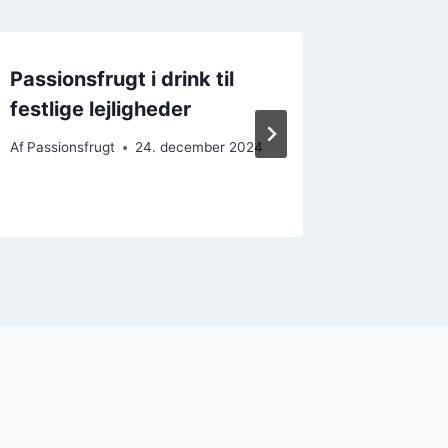
Passionsfrugt i drink til
Passion
festlige lejligheder
cheesec
munde
Af
Passionsfrugt
24. december 2024
Af
Passions