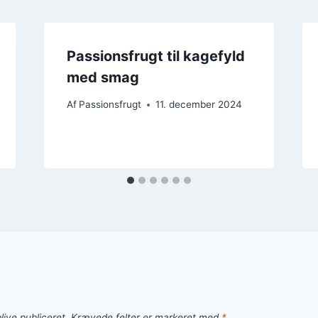
Passionsfrugt til kagefyld
med smag
Af
Passionsfrugt
11. december 2024
live publiceret.
Krævede felter er markeret med
*