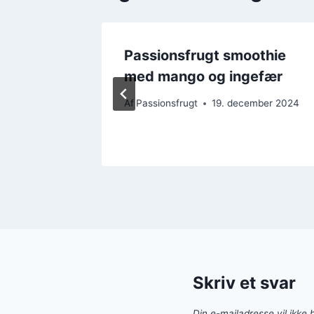
 til
Passionsfrugt smoothie
med mango og ingefær
mber 2024
Af
Passionsfrugt
19. december 2024
Skriv et svar
Din e-mailadresse vil ikke b