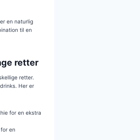
er en naturlig
nation til en
nge retter
kellige retter.
rinks. Her er
hie for en ekstra
 for en