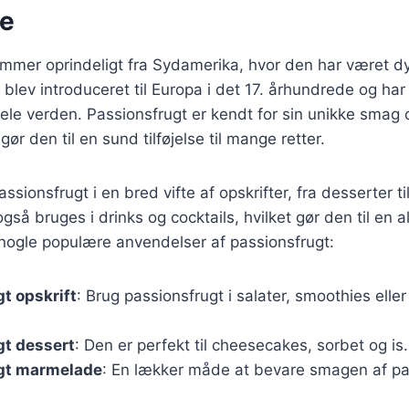
se
mmer oprindeligt fra Sydamerika, hvor den har været dy
blev introduceret til Europa i det 17. århundrede og ha
hele verden. Passionsfrugt er kendt for sin unikke smag 
gør den til en sund tilføjelse til mange retter.
sionsfrugt i en bred vifte af opskrifter, fra desserter t
gså bruges i drinks og cocktails, hvilket gør den til en al
 nogle populære anvendelser af passionsfrugt:
t opskrift
: Brug passionsfrugt i salater, smoothies elle
gt dessert
: Den er perfekt til cheesecakes, sorbet og is.
gt marmelade
: En lækker måde at bevare smagen af pa