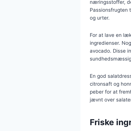
næringsstoffer, de
Passionsfrugten t
og urter.
For at lave en læ
ingredienser. Nog
avocado. Disse i
sundhedsmæssige 
En god salatdressi
citronsaft og hon
peber for at frem
jævnt over salate
Friske ing