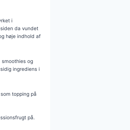
rket i
r siden da vundet
og høje indhold af
il smoothies og
sidig ingrediens i
r som topping på
ssionsfrugt på.