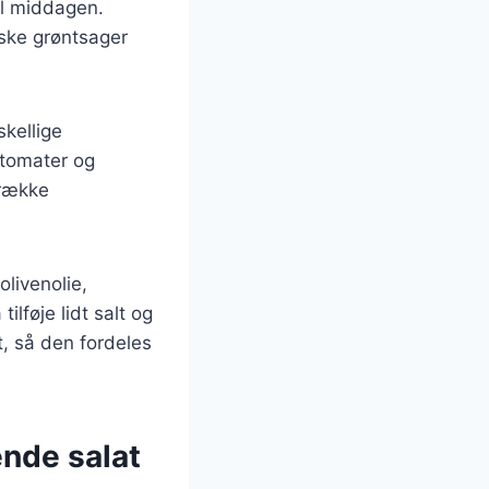
til middagen.
iske grøntsager
kellige
ytomater og
 række
olivenolie,
lføje lidt salt og
, så den fordeles
ende salat