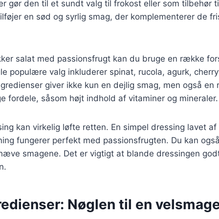
r gør den til et sundt valg til frokost eller som tilbehør 
ilføjer en sød og syrlig smag, der komplementerer de fr
kker salat med passionsfrugt kan du bruge en række fors
le populære valg inkluderer spinat, rucola, agurk, cherr
ngredienser giver ikke kun en dejlig smag, men også en
fordele, såsom højt indhold af vitaminer og mineraler.
ng kan virkelig løfte retten. En simpel dressing lavet af 
ning fungerer perfekt med passionsfrugten. Du kan også ti
hæve smagene. Det er vigtigt at blande dressingen godt
n.
redienser: Nøglen til en velsmag