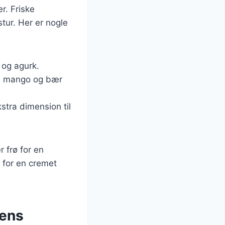
er. Friske
tur. Her er nogle
 og agurk.
t, mango og bær
kstra dimension til
r frø for en
 for en cremet
dens