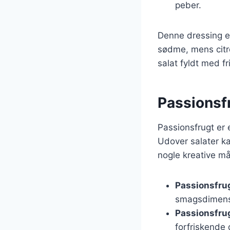
peber.
Denne dressing er
sødme, mens citro
salat fyldt med fr
Passionsfr
Passionsfrugt er e
Udover salater k
nogle kreative må
Passionsfrug
smagsdimens
Passionsfrugt
forfriskende 