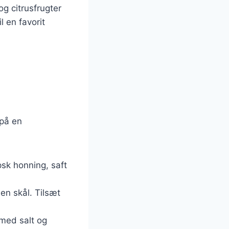
g citrusfrugter
 en favorit
 på en
psk honning, saft
en skål. Tilsæt
 med salt og