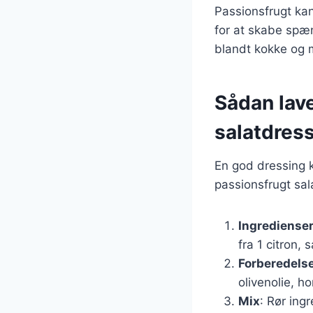
Passionsfrugt ka
for at skabe spæ
blandt kokke og 
Sådan lav
salatdres
En god dressing k
passionsfrugt sal
Ingrediense
fra 1 citron, 
Forberedels
olivenolie, h
Mix
: Rør ing