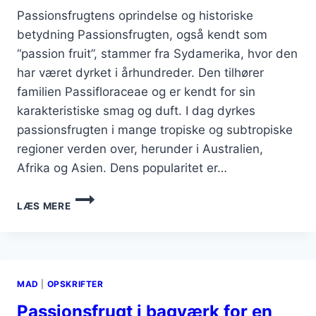
Passionsfrugtens oprindelse og historiske
betydning Passionsfrugten, også kendt som
“passion fruit”, stammer fra Sydamerika, hvor den
har været dyrket i århundreder. Den tilhører
familien Passifloraceae og er kendt for sin
karakteristiske smag og duft. I dag dyrkes
passionsfrugten i mange tropiske og subtropiske
regioner verden over, herunder i Australien,
Afrika og Asien. Dens popularitet er…
PASSIONSFRUGT
LÆS MERE
I
CHEESECAKE
MED
CHOKOLADE
MAD
|
OPSKRIFTER
Passionsfrugt i bagværk for en