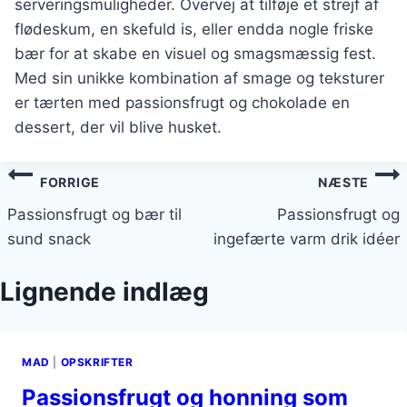
serveringsmuligheder. Overvej at tilføje et strejf af
flødeskum, en skefuld is, eller endda nogle friske
bær for at skabe en visuel og smagsmæssig fest.
Med sin unikke kombination af smage og teksturer
er tærten med passionsfrugt og chokolade en
dessert, der vil blive husket.
Indlægsnavigation
FORRIGE
NÆSTE
Passionsfrugt og bær til
Passionsfrugt og
sund snack
ingefærte varm drik idéer
Lignende indlæg
MAD
|
OPSKRIFTER
Passionsfrugt og honning som