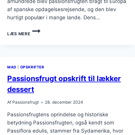
århundrede blev passionsfrugten bragt til Europa
af spanske opdagelsesrejsende, og den blev
hurtigt populær i mange lande. Dens…
PASSIONSFRUGT
LÆS MERE
OG
MANGO
SMOOTHIE
BOWL
MAD
|
OPSKRIFTER
Passionsfrugt opskrift til lækker
dessert
Af
Passionsfrugt
28. december 2024
Passionsfrugtens oprindelse og historiske
betydning Passionsfrugten, også kendt som
Passiflora edulis, stammer fra Sydamerika, hvor