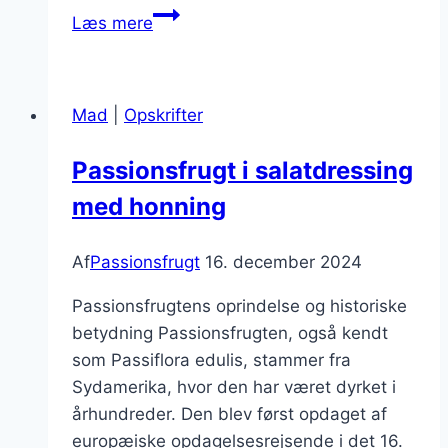
Passionsfrugt
Læs mere
og
ingefærte
til
Mad
|
Opskrifter
afslapning
Passionsfrugt i salatdressing
med honning
Af
Passionsfrugt
16. december 2024
Passionsfrugtens oprindelse og historiske
betydning Passionsfrugten, også kendt
som Passiflora edulis, stammer fra
Sydamerika, hvor den har været dyrket i
århundreder. Den blev først opdaget af
europæiske opdagelsesrejsende i det 16.