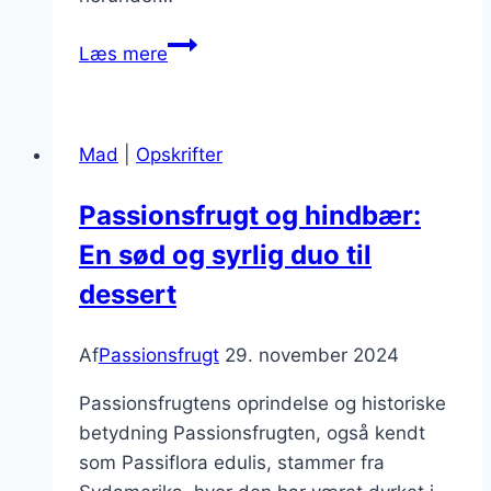
Passionsfrugt
Læs mere
i
salat
for
Mad
|
Opskrifter
en
eksotisk
Passionsfrugt og hindbær:
smag
En sød og syrlig duo til
dessert
Af
Passionsfrugt
29. november 2024
Passionsfrugtens oprindelse og historiske
betydning Passionsfrugten, også kendt
som Passiflora edulis, stammer fra