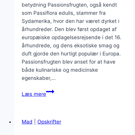
betydning Passionsfrugten, også kendt
som Passiflora edulis, stammer fra
Sydamerika, hvor den har været dyrket i
århundreder. Den blev først opdaget af
europæiske opdagelsesrejsende i det 16.
århundrede, og dens eksotiske smag og
duft gjorde den hurtigt populær i Europa.
Passionsfrugten blev anset for at have
både kulinariske og medicinske
egenskaber,…
Passionsfrugt
Læs mere
og
chokolade
perfekt
Mad
|
Opskrifter
kombination