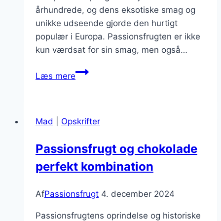
århundrede, og dens eksotiske smag og
unikke udseende gjorde den hurtigt
populær i Europa. Passionsfrugten er ikke
kun værdsat for sin smag, men også…
Passionsfrugt
Læs mere
i
salatdressing
med
Mad
|
Opskrifter
honning
Passionsfrugt og chokolade
perfekt kombination
Af
Passionsfrugt
4. december 2024
Passionsfrugtens oprindelse og historiske