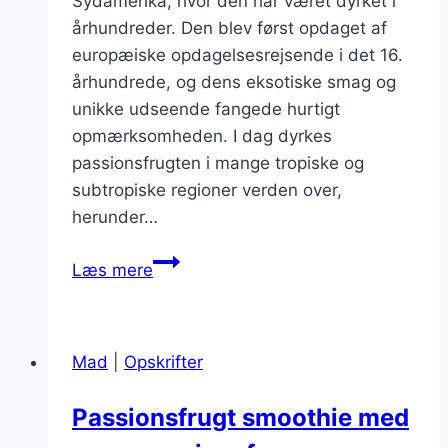
Sydamerika, hvor den har været dyrket i
århundreder. Den blev først opdaget af
europæiske opdagelsesrejsende i det 16.
århundrede, og dens eksotiske smag og
unikke udseende fangede hurtigt
opmærksomheden. I dag dyrkes
passionsfrugten i mange tropiske og
subtropiske regioner verden over,
herunder…
Passionsfrugt
Læs mere
og
hindbær:
En
Mad
|
Opskrifter
sød
og
Passionsfrugt smoothie med
syrlig