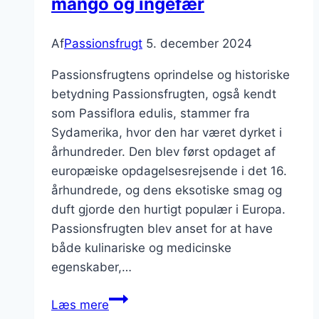
mango og ingefær
duo
til
dessert
Af
Passionsfrugt
5. december 2024
Passionsfrugtens oprindelse og historiske
betydning Passionsfrugten, også kendt
som Passiflora edulis, stammer fra
Sydamerika, hvor den har været dyrket i
århundreder. Den blev først opdaget af
europæiske opdagelsesrejsende i det 16.
århundrede, og dens eksotiske smag og
duft gjorde den hurtigt populær i Europa.
Passionsfrugten blev anset for at have
både kulinariske og medicinske
egenskaber,…
Passionsfrugt
Læs mere
smoothie