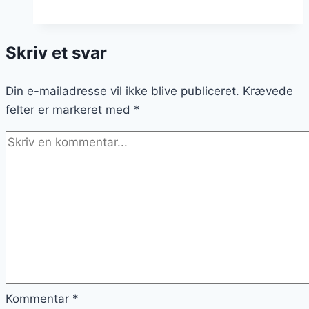
med
mango
Skriv et svar
og
ingefær
Din e-mailadresse vil ikke blive publiceret.
Krævede
felter er markeret med
*
Kommentar
*