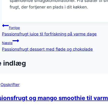
spændende smagskombinationer. Fra salater til smo
frugt, der fortjener en plads i dit køkken.
Indlægsnavigation
Forrige
Passionsfrugt juice til forfriskning på varme dage
Næste
Passionsfrugt dessert med fløde og chokolade
e indlæg
|
Opskrifter
sionsfrugt og mango smoothie til var