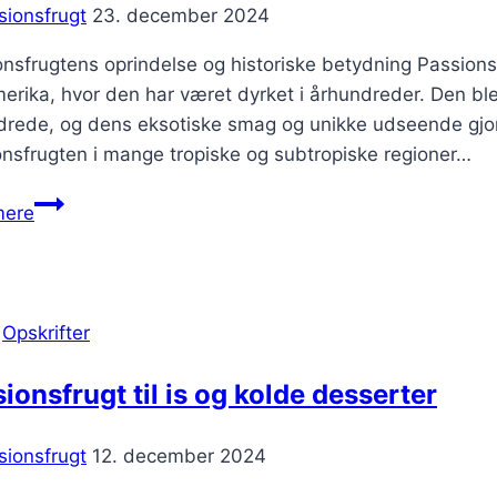
sionsfrugt
23. december 2024
nsfrugtens oprindelse og historiske betydning Passions
rika, hvor den har været dyrket i århundreder. Den bl
drede, og dens eksotiske smag og unikke udseende gjord
nsfrugten i mange tropiske og subtropiske regioner…
Passionsfrugt
mere
og
mango
smoothie
til
|
Opskrifter
varme
dage
ionsfrugt til is og kolde desserter
sionsfrugt
12. december 2024