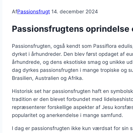
Af
Passionsfrugt
14. december 2024
Passionsfrugtens oprindelse 
Passionsfrugten, også kendt som Passiflora eduli
dyrket i århundreder. Den blev først opdaget af e
århundrede, og dens eksotiske smag og unikke uds
dag dyrkes passionsfrugten i mange tropiske og su
Brasilien, Australien og Afrika.
Historisk set har passionsfrugten haft en symbolsk b
tradition er den blevet forbundet med lidelseshisto
repræsenterer forskellige aspekter af Jesu korsfæs
popularitet og anerkendelse i mange samfund.
I dag er passionsfrugten ikke kun værdsat for si