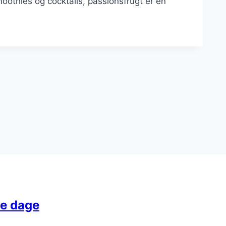
othies og cocktails, passionsfrugt er en
me dage