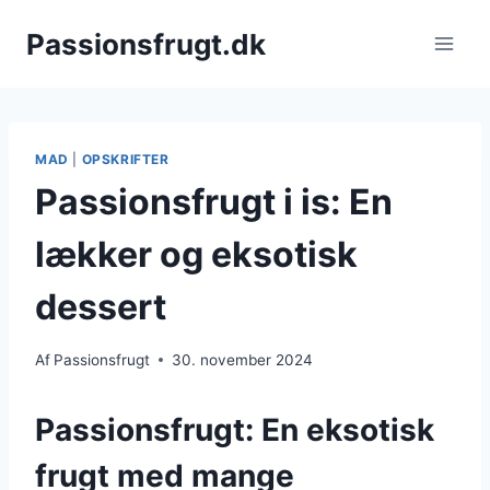
Fortsæt
Passionsfrugt.dk
til
indhold
MAD
|
OPSKRIFTER
Passionsfrugt i is: En
lækker og eksotisk
dessert
Af
Passionsfrugt
30. november 2024
Passionsfrugt: En eksotisk
frugt med mange