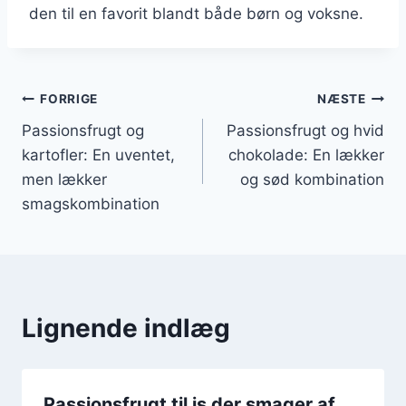
den til en favorit blandt både børn og voksne.
Indlægsnavigation
FORRIGE
NÆSTE
Passionsfrugt og
Passionsfrugt og hvid
kartofler: En uventet,
chokolade: En lækker
men lækker
og sød kombination
smagskombination
Lignende indlæg
Passionsfrugt til is der smager af