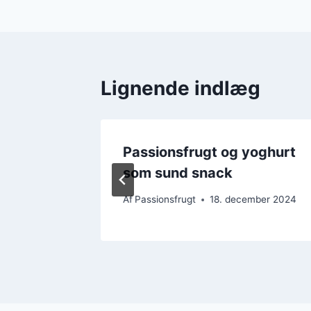
Lignende indlæg
Passionsfrugt og yoghurt
som sund snack
ber 2024
Af
Passionsfrugt
18. december 2024