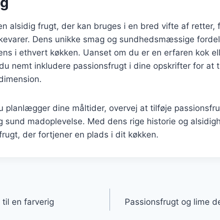
ng
n alsidig frugt, der kan bruges i en bred vifte af retter, fr
kkevarer. Dens unikke smag og sundhedsmæssige fordele
ens i ethvert køkken. Uanset om du er en erfaren kok el
u nemt inkludere passionsfrugt i dine opskrifter for at ti
dimension.
planlægger dine måltider, overvej at tilføje passionsfru
sund madoplevelse. Med dens rige historie og alsidig
rugt, der fortjener en plads i dit køkken.
gation
il en farverig
Passionsfrugt og lime der