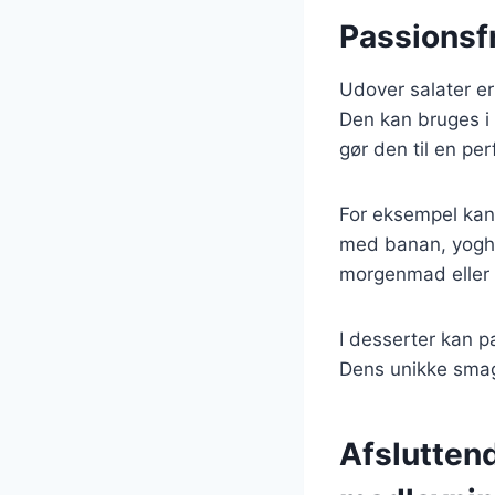
Passionsfr
Udover salater er
Den kan bruges i 
gør den til en perf
For eksempel kan
med banan, yoghur
morgenmad eller
I desserter kan p
Dens unikke smag 
Afslutten