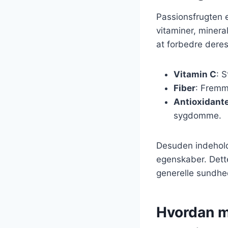
Passionsfrugten e
vitaminer, mineral
at forbedre deres
Vitamin C
: 
Fiber
: Fremm
Antioxidant
sygdomme.
Desuden indehold
egenskaber. Dette
generelle sundhe
Hvordan ma