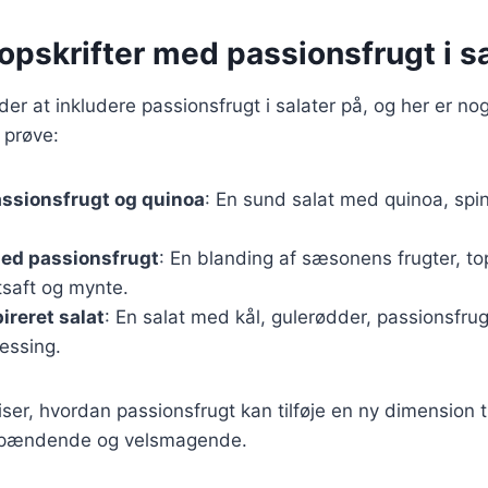
pskrifter med passionsfrugt i sa
r at inkludere passionsfrugt i salater på, og her er no
 prøve:
assionsfrugt og quinoa
: En sund salat med quinoa, spin
med passionsfrugt
: En blanding af sæsonens frugter, t
tsaft og mynte.
ireret salat
: En salat med kål, gulerødder, passionsfru
essing.
iser, hvordan passionsfrugt kan tilføje en ny dimension t
spændende og velsmagende.