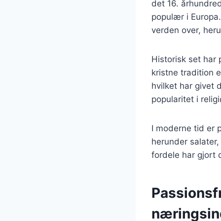
det 16. århundre
populær i Europa.
verden over, herun
Historisk set har 
kristne tradition
hvilket har givet
popularitet i re
I moderne tid er 
herunder salater
fordele har gjort
Passionsf
næringsin