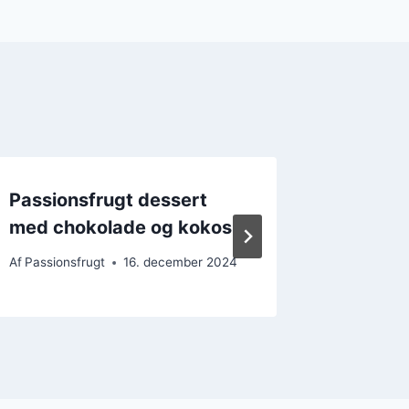
Passionsfrugt dessert
Passion
med chokolade og kokos
lækker
Af
Passionsfrugt
16. december 2024
Af
Passions