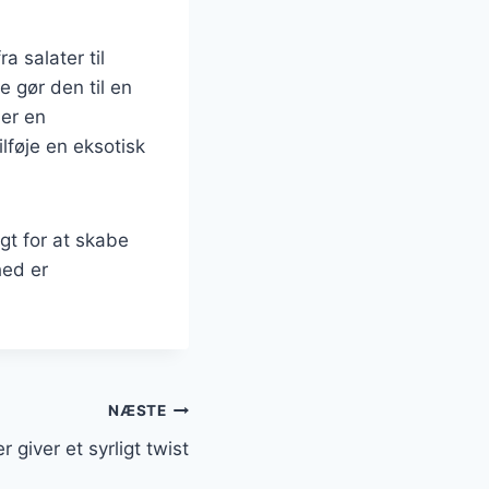
a salater til
 gør den til en
ler en
lføje en eksotisk
gt for at skabe
hed er
NÆSTE
 giver et syrligt twist