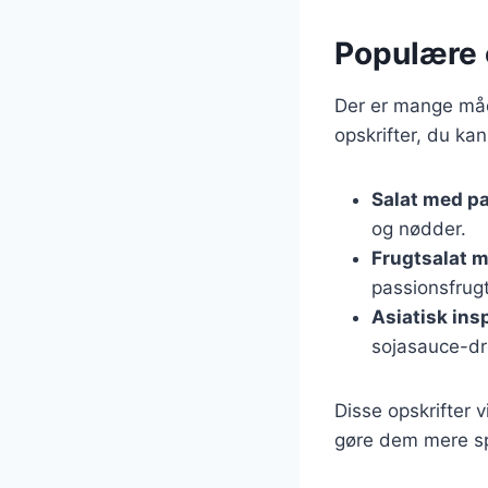
Populære o
Der er mange måde
opskrifter, du kan
Salat med p
og nødder.
Frugtsalat 
passionsfrug
Asiatisk insp
sojasauce-dr
Disse opskrifter v
gøre dem mere 