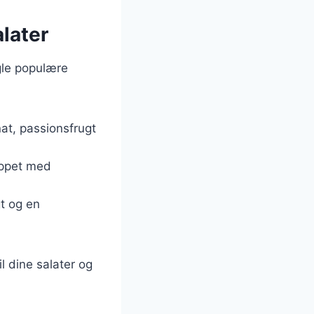
later
gle populære
at, passionsfrugt
oppet med
gt og en
il dine salater og