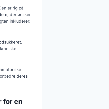
en er rig på
r dem, der ønsker
gten inkluderer:
odsukkeret.
 kroniske
ammatoriske
 forbedre deres
 for en