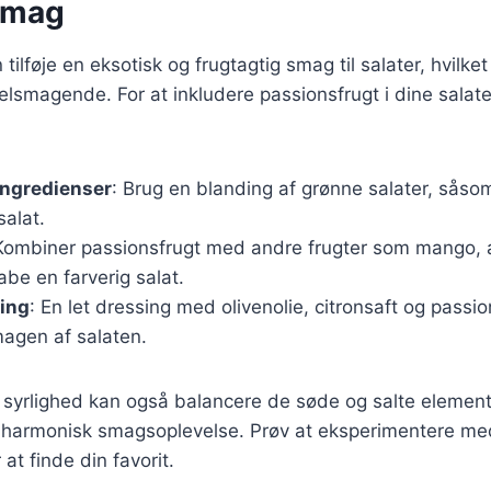
smag
tilføje en eksotisk og frugtagtig smag til salater, hvilk
elsmagende. For at inkludere passionsfrugt i dine salate
ingredienser
: Brug en blanding af grønne salater, såsom
salat.
Kombiner passionsfrugt med andre frugter som mango, 
abe en farverig salat.
sing
: En let dressing med olivenolie, citronsaft og passi
agen af salaten.
syrlighed kan også balancere de søde og salte elemente
n harmonisk smagsoplevelse. Prøv at eksperimentere med
at finde din favorit.