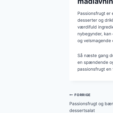
madlavni
Passionsfrugt er e
desserter og dri
værdifuld ingredi
nybegynder, kan d
og velsmagende 
Så næste gang du 
en spændende og 
passionsfrugt en f
Indlægsnavi
FORRIGE
Passionsfrugt og bær t
dessertsalat