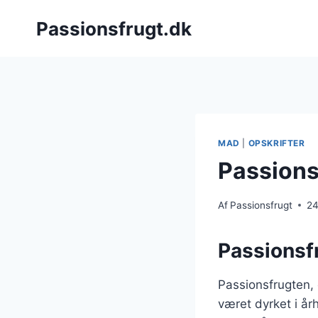
Fortsæt
Passionsfrugt.dk
til
indhold
MAD
|
OPSKRIFTER
Passionsf
Af
Passionsfrugt
24
Passionsf
Passionsfrugten,
været dyrket i å