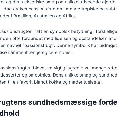
de, og dens eksotiske smag og unikke udseende gjorde 
 I dag dyrkes passionsfrugten i mange tropiske og subt
der i Brasilien, Australien og Afrika.
passionsfrugten haft en symbolsk betydning i forskellige 
 er den ofte forbundet med lidelsen og opstandelsen af J
 den navnet “passionsfrugt”. Denne symbolik har bidraget
ligiøse sammenhænge og ceremonier.
passionsfrugten blevet en vigtig ingrediens i mange rette
, desserter og smoothies. Dens unikke smag og sundh
 den til en favorit blandt kokke og madentusiaster.
rugtens sundhedsmæssige forde
dhold