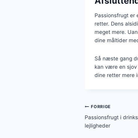
Afslutten
Passionsfrugt er 
retter. Dens alsid
meget mere. Uanse
dine måltider me
Så næste gang du 
kan være en sjo
dine retter mere 
Indlægsnavi
FORRIGE
Passionsfrugt i drinks
lejligheder