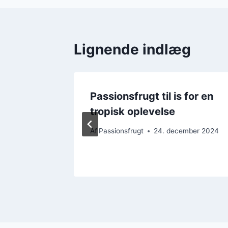
Lignende indlæg
agefyld
Passionsfrugt til is for en
tropisk oplevelse
mber 2024
Af
Passionsfrugt
24. december 2024