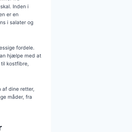
skal. Inden i
en er en
ns i salater og
ssige fordele.
 kan hjælpe med at
il kostfibre,
af dine retter,
ge måder, fra
r