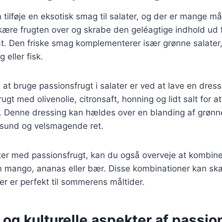
 tilføje en eksotisk smag til salater, og der er mange må
ære frugten over og skrabe den geléagtige indhold ud fo
alat. Den friske smag komplementerer især grønne salater,
 eller fisk.
t bruge passionsfrugt i salater er ved at lave en dress
ugt med olivenolie, citronsaft, honning og lidt salt for 
. Denne dressing kan hældes over en blanding af grøn
 sund og velsmagende ret.
ater med passionsfrugt, kan du også overveje at kombi
m mango, ananas eller bær. Disse kombinationer kan ska
er er perfekt til sommerens måltider.
 og kulturelle aspekter af passio