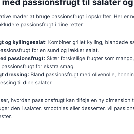
 med passionsfrugt til salater o
tive måder at bruge passionsfrugt i opskrifter. Her er nog
kludere passionsfrugt i dine retter:
t og kyllingesalat
: Kombiner grillet kylling, blandede s
assionsfrugt for en sund og lækker salat.
med passionsfrugt
: Skær forskellige frugter som mango,
t passionsfrugt for ekstra smag.
gt dressing
: Bland passionsfrugt med olivenolie, honnin
ressing til dine salater.
iser, hvordan passionsfrugt kan tilføje en ny dimension ti
er den i salater, smoothies eller desserter, vil passions
ster.