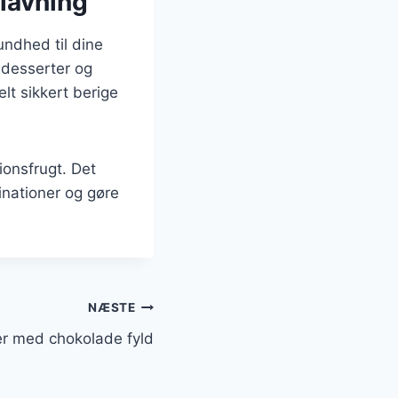
lavning
undhed til dine
, desserter og
lt sikkert berige
ionsfrugt. Det
nationer og gøre
NÆSTE
er med chokolade fyld