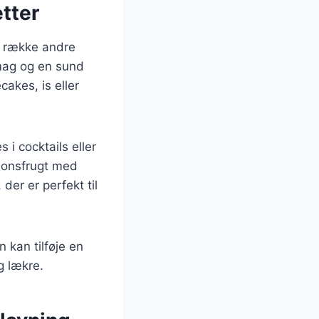
etter
n række andre
smag og en sund
akes, is eller
i cocktails eller
sionsfrugt med
der er perfekt til
 kan tilføje en
g lækre.