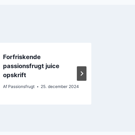
Forfriskende
Passion
passionsfrugt juice
som su
opskrift
Af
Passions
Af
Passionsfrugt
25. december 2024