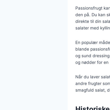
Passionsfrugt kan
den på. Du kan sk
direkte til din s
salater med kylling
En populær måde a
blande passionsfr
og sund dressing
og nødder for en
Når du laver sal
andre frugter so
smagfuld salat, d
Historiske