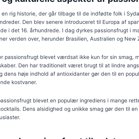
en rig historie, der går tilbage til de indfødte folk i Sy
undreder. Den blev senere introduceret til Europa af spa
e i det 16. århundrede. I dag dyrkes passionsfrugt i m
ner verden over, herunder Brasilien, Australien og New
er passionsfrugt blevet værdsat ikke kun for sin smag, 
aber. Den har traditionelt været brugt til at lindre angs
 dens høje indhold af antioxidanter gør den til en popul
de kostvaner.
passionsfrugt blevet en populær ingrediens i mange rette
 cocktails. Dens alsidighed og unikke smag gør den til en 
siaster.