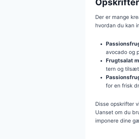
Opskrifter
Der er mange krea
hvordan du kan in
Passionsfrug
avocado og p
Frugtsalat 
tern og tilsæ
Passionsfru
for en frisk d
Disse opskrifter v
Uanset om du brug
imponere dine gæ