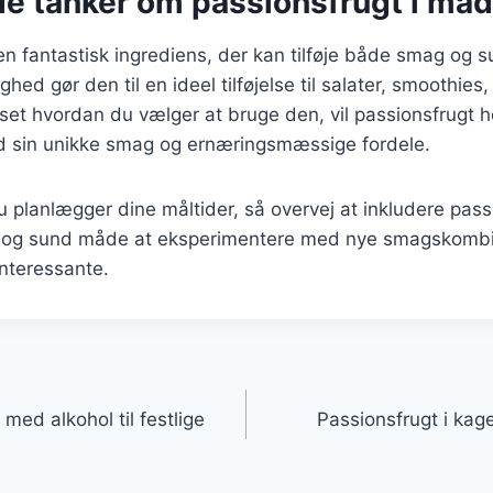
de tanker om passionsfrugt i mad
en fantastisk ingrediens, der kan tilføje både smag og s
ighed gør den til en ideel tilføjelse til salater, smoothies
t hvordan du vælger at bruge den, vil passionsfrugt he
d sin unikke smag og ernæringsmæssige fordele.
planlægger dine måltider, så overvej at inkludere pass
v og sund måde at eksperimentere med nye smagskombi
interessante.
gation
 med alkohol til festlige
Passionsfrugt i kag