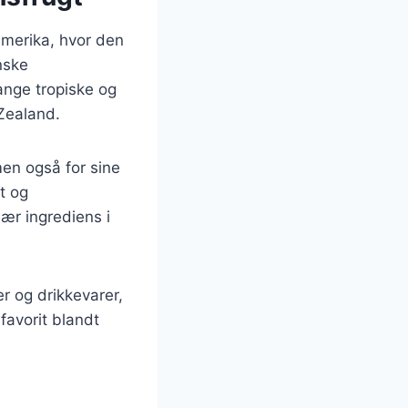
damerika, hvor den
nske
ange tropiske og
 Zealand.
men også for sine
t og
ær ingrediens i
r og drikkevarer,
favorit blandt