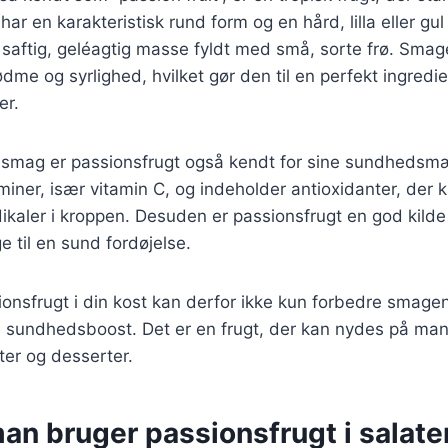
r en karakteristisk rund form og en hård, lilla eller gul 
 saftig, geléagtig masse fyldt med små, sorte frø. Smag
dme og syrlighed, hvilket gør den til en perfekt ingredie
er.
 smag er passionsfrugt også kendt for sine sundhedsmæ
aminer, især vitamin C, og indeholder antioxidanter, der
kaler i kroppen. Desuden er passionsfrugt en god kilde t
e til en sund fordøjelse.
ionsfrugt i din kost kan derfor ikke kun forbedre smagen 
 sundhedsboost. Det er en frugt, der kan nydes på man
ter og desserter.
an bruger passionsfrugt i salate