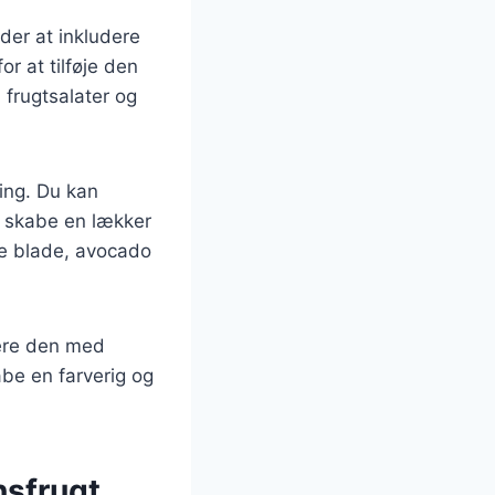
der at inkludere
r at tilføje den
 frugtsalater og
ing. Du kan
at skabe en lækker
ne blade, avocado
nere den med
be en farverig og
nsfrugt