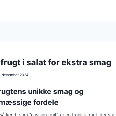
rugt i salat for ekstra smag
. december 2024
rugtens unikke smag og
mæssige fordele
så kendt som “passion fruit”, er en tropisk frugt, der st