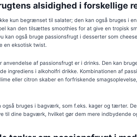
ugtens alsidighed i forskellige r
ikke kun begrænset til salater; den kan også bruges i e
pel kan den tilsættes smoothies for at give en tropisk 
Du kan også bruge passionsfrugt i desserter som cheesec
je en eksotisk twist.
anvendelse af passionsfrugt er i drinks. Den kan bruges 
de ingrediens i alkoholfri drikke. Kombinationen af pas
lime eller citron skaber en forfriskende smagsoplevelse, 
 også bruges i bagværk, som f.eks. kager og tærter. Den
ve til dine bagværk, hvilket gør dem mere indbydende o