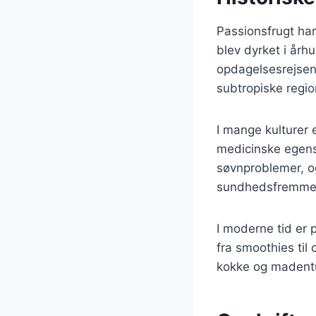
Passionsfrugt har 
blev dyrket i årh
opdagelsesrejsend
subtropiske regio
I mange kulturer 
medicinske egensk
søvnproblemer, og
sundhedsfremmen
I moderne tid er 
fra smoothies til
kokke og madentu