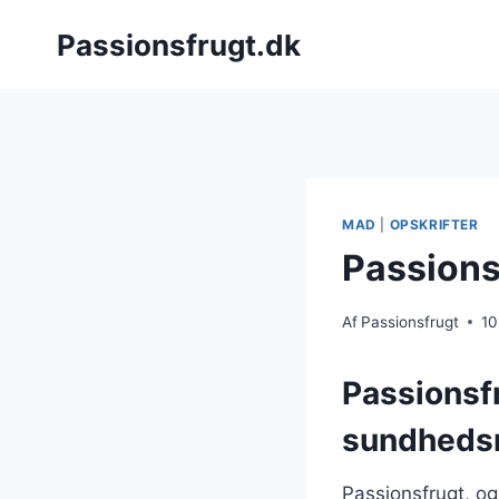
Fortsæt
Passionsfrugt.dk
til
indhold
MAD
|
OPSKRIFTER
Passionsf
Af
Passionsfrugt
10
Passionsf
sundheds
Passionsfrugt, og