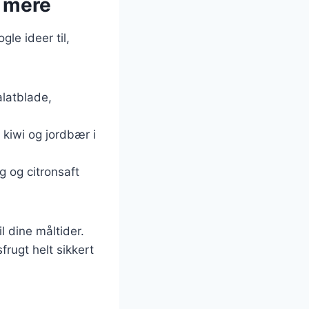
g mere
le ideer til,
alatblade,
 kiwi og jordbær i
g og citronsaft
l dine måltider.
frugt helt sikkert