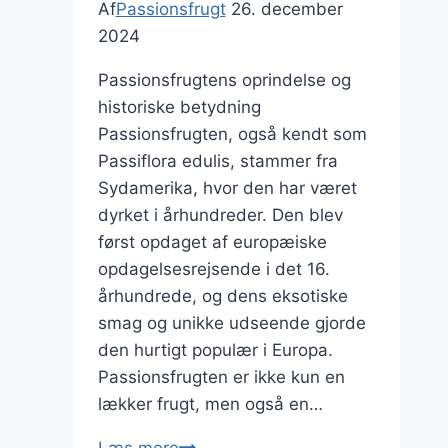
Af
Passionsfrugt
26. december
2024
Passionsfrugtens oprindelse og
historiske betydning
Passionsfrugten, også kendt som
Passiflora edulis, stammer fra
Sydamerika, hvor den har været
dyrket i århundreder. Den blev
først opdaget af europæiske
opdagelsesrejsende i det 16.
århundrede, og dens eksotiske
smag og unikke udseende gjorde
den hurtigt populær i Europa.
Passionsfrugten er ikke kun en
lækker frugt, men også en…
Passionsfrugt
Læs mere