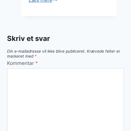
og
bær
parfait
til
Skriv et svar
brunch
Din e-mailadresse vil ikke blive publiceret.
Krævede felter er
markeret med
*
Kommentar
*