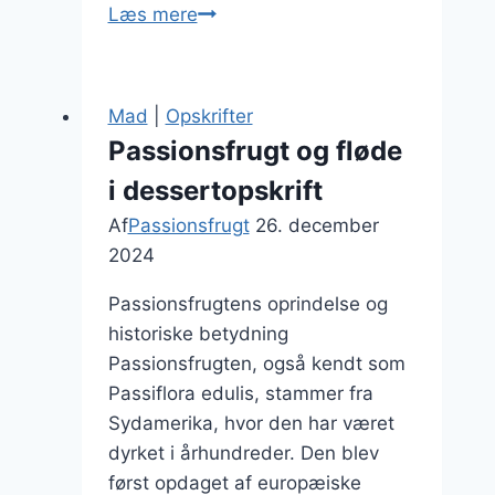
Passionsfrugt
Læs mere
smoothie
med
mango
Mad
|
Opskrifter
Passionsfrugt og fløde
i dessertopskrift
Af
Passionsfrugt
26. december
2024
Passionsfrugtens oprindelse og
historiske betydning
Passionsfrugten, også kendt som
Passiflora edulis, stammer fra
Sydamerika, hvor den har været
dyrket i århundreder. Den blev
først opdaget af europæiske