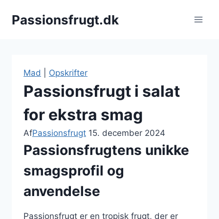
Fortsæt
Passionsfrugt.dk
til
indhold
Mad
|
Opskrifter
Passionsfrugt i salat
for ekstra smag
Af
Passionsfrugt
15. december 2024
Passionsfrugtens unikke
smagsprofil og
anvendelse
Passionsfrugt er en tropisk frugt, der er