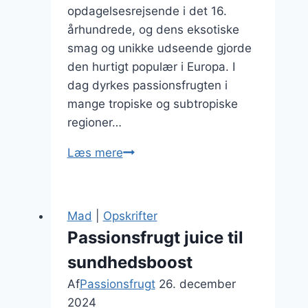
opdagelsesrejsende i det 16.
århundrede, og dens eksotiske
smag og unikke udseende gjorde
den hurtigt populær i Europa. I
dag dyrkes passionsfrugten i
mange tropiske og subtropiske
regioner…
Passionsfrugt
Læs mere
og
fløde
i
Mad
|
Opskrifter
dessertopskrift
Passionsfrugt juice til
sundhedsboost
Af
Passionsfrugt
26. december
2024