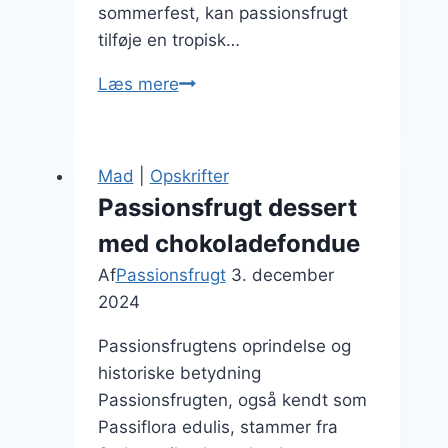
sommerfest, kan passionsfrugt
tilføje en tropisk…
Passionsfrugt
Læs mere
i
drink
til
Mad
|
Opskrifter
festlige
Passionsfrugt dessert
lejligheder
med chokoladefondue
Af
Passionsfrugt
3. december
2024
Passionsfrugtens oprindelse og
historiske betydning
Passionsfrugten, også kendt som
Passiflora edulis, stammer fra