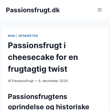
Fortsæt
Passionsfrugt.dk
til
indhold
MAD
|
OPSKRIFTER
Passionsfrugt i
cheesecake for en
frugtagtig twist
Af
Passionsfrugt
6. december 2024
Passionsfrugtens
oprindelse og historiske