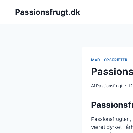
Fortsæt
Passionsfrugt.dk
til
indhold
MAD
|
OPSKRIFTER
Passionsf
Af
Passionsfrugt
12
Passionsf
Passionsfrugten,
været dyrket i å