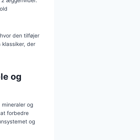
, 2 æggehvider.
fold
vor den tilføjer
klassiker, der
le og
, mineraler og
 at forbedre
munsystemet og