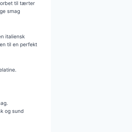
orbet til tærter
lige smag
n italiensk
en til en perfekt
elatine.
mag.
sk og sund