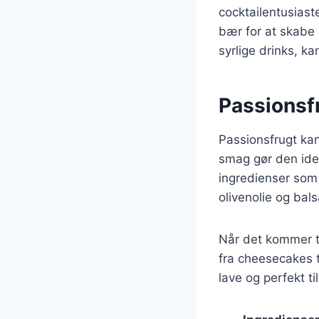
cocktailentusias
bær for at skabe
syrlige drinks, k
Passionsfr
Passionsfrugt kan 
smag gør den idee
ingredienser som 
olivenolie og bal
Når det kommer ti
fra cheesecakes t
lave og perfekt ti