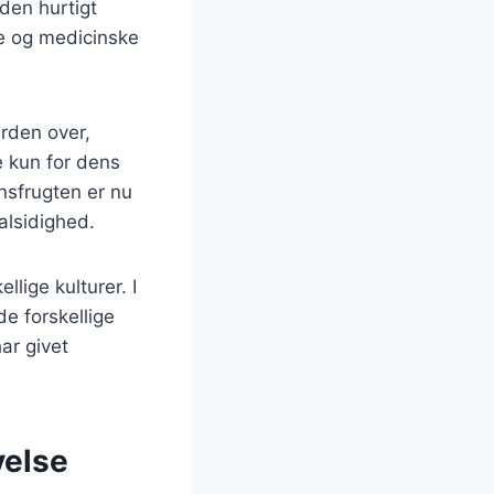
den hurtigt
ke og medicinske
erden over,
e kun for dens
nsfrugten er nu
alsidighed.
lige kulturer. I
de forskellige
ar givet
velse