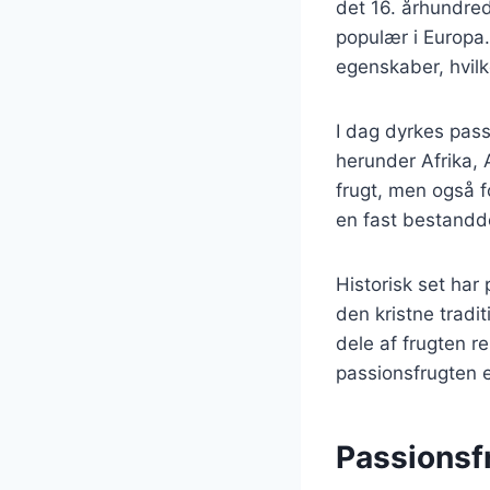
det 16. århundre
populær i Europa.
egenskaber, hvilk
I dag dyrkes pass
herunder Afrika, 
frugt, men også 
en fast bestandde
Historisk set har
den kristne tradi
dele af frugten r
passionsfrugten e
Passionsfr