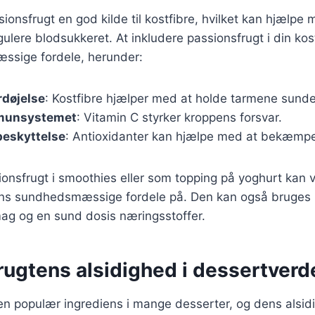
ionsfrugt en god kilde til kostfibre, hvilket kan hjælpe
gulere blodsukkeret. At inkludere passionsfrugt i din ko
ssige fordele, herunder:
rdøjelse
: Kostfibre hjælper med at holde tarmene sunde
immunsystemet
: Vitamin C styrker kroppens forsvar.
beskyttelse
: Antioxidanter kan hjælpe med at bekæmpe f
ionsfrugt i smoothies eller som topping på yoghurt kan
s sundhedsmæssige fordele på. Den kan også bruges i 
 smag og en sund dosis næringsstoffer.
rugtens alsidighed i dessertver
en populær ingrediens i mange desserter, og dens alsidi