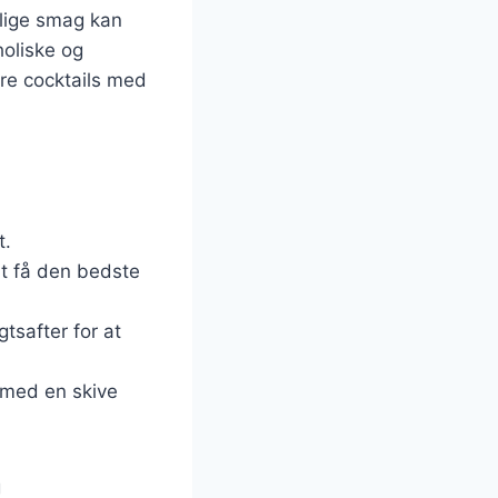
rlige smag kan
holiske og
lære cocktails med
:
t.
 at få den bedste
gtsafter for at
t med en skive
g