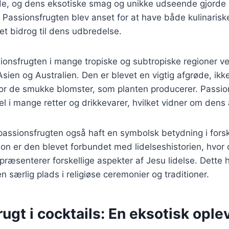
de, og dens eksotiske smag og unikke udseende gjorde 
 Passionsfrugten blev anset for at have både kulinaris
et bidrog til dens udbredelse.
ionsfrugten i mange tropiske og subtropiske regioner v
Asien og Australien. Den er blevet en vigtig afgrøde, ikk
for de smukke blomster, som planten producerer. Passio
l i mange retter og drikkevarer, hvilket vidner om dens 
 passionsfrugten også haft en symbolsk betydning i forskel
tion er den blevet forbundet med lidelseshistorien, hvor 
epræsenterer forskellige aspekter af Jesu lidelse. Dette h
n særlig plads i religiøse ceremonier og traditioner.
ugt i cocktails: En eksotisk ople