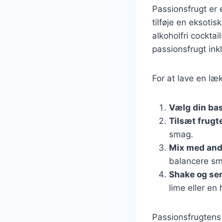
Passionsfrugt er 
tilføje en eksoti
alkoholfri cocktai
passionsfrugt inkl
For at lave en læk
Vælg din ba
Tilsæt frugt
smag.
Mix med and
balancere s
Shake og se
lime eller en
Passionsfrugtens 