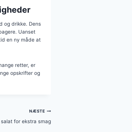
ligheder
ad og drikke. Dens
ebagere. Uanset
ltid en ny måde at
ange retter, er
ange opskrifter og
NÆSTE
 salat for ekstra smag