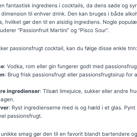
en fantastisk ingrediens i cocktails, da dens søde og sy
sk dimension til enhver drink. Den kan bruges i både alko
ls, hvilket gør den til en alsidig ingrediens. Nogle popu
uderer “Passionfruit Martini” og “Pisco Sour”.
ker passionsfrugt cocktail, kan du følge disse enkle trin
se
: Vodka, rom eller gin fungerer godt med passionsfrug
en
: Brug frisk passionsfrugt eller passionsfrugtsirup for
re ingredienser
: Tilsæt limejuice, sukker eller andre fru
magen.
rver
: Ryst ingredienserne med is og hæld i et glas. Pyn
 hel passionsfrugt.
unikke smag gør den til en favorit blandt bartendere o