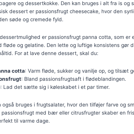
 bagere og dessertkokke. Den kan bruges i alt fra is og s
sisk dessert er passionsfrugt cheesecake, hvor den syr
den søde og cremede fyld.
dessertmulighed er passionsfrugt panna cotta, som er e
 fløde og gelatine. Den lette og luftige konsistens gør d
åltid. For at lave denne dessert, skal du:
anna cotta
: Varm fløde, sukker og vanilje op, og tilsæt g
onsfrugt
: Bland passionsfrugtsaft i flødeblandingen.
e
: Lad det sætte sig i køleskabet i et par timer.
 også bruges i frugtsalater, hvor den tilføjer farve og s
passionsfrugt med bær eller citrusfrugter skaber en fri
erfekt til varme dage.