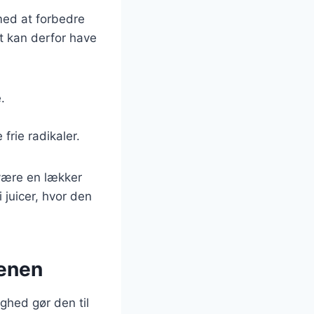
 med at forbedre
st kan derfor have
.
rie radikaler.
 være en lækker
juicer, hvor den
denen
ghed gør den til