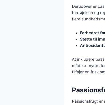
Derudover er pass
fordøjelsen og re
flere sundhedsmæ
Forbedret fo
Støtte til 
Antioxidant
At inkludere pass
måde at nyde den
tilføjer en frisk
Passionsf
Passionsfrugt er 