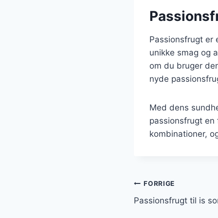
Passionsf
Passionsfrugt er e
unikke smag og a
om du bruger den 
nyde passionsfru
Med dens sundhed
passionsfrugt en 
kombinationer, og
Indlægsnavi
FORRIGE
Passionsfrugt til is s