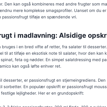
ter. Den kan også kombineres med andre frugter som ma
 endnu mere komplekse smagsprofiler. Uanset om du er t
an passionsfrugt tilføje en spændende vri.
ugt i madlavning: Alsidige opskr
bruges i en bred vifte af retter, fra salater til desserter
l til at tilføje en eksotisk note til salater, hvor den ka
spinat, feta og nødder. En simpel salatdressing med pa
samico kan også løfte enhver ret.
l desserter, er passionsfrugt en stjerneingrediens. Den 
il sorbetter. En populær opskrift er passionsfrugt mouss
l festlige lejligheder. Her er en grundopskrift: