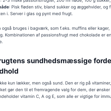
r
: 2-3 friske passionsfrugter, 200 ml fløde, 100 g sukker
måde
: Pisk fløden stiv, bland sukker og æggehvider, og 
en i. Server i glas og pynt med frugt.
 også bruges i bagværk, som f.eks. muffins eller kager, h
g. Kombinationen af passionsfrugt med chokolade er en 
e.
rugtens sundhedsmæssige forde
dhold
ikke kun lækker, men også sund. Den er rig på vitaminer
ilket gør den til et fremragende valg for dem, der ønsker
ndeholder vitamin C, A og E, som alle er vigtige for im