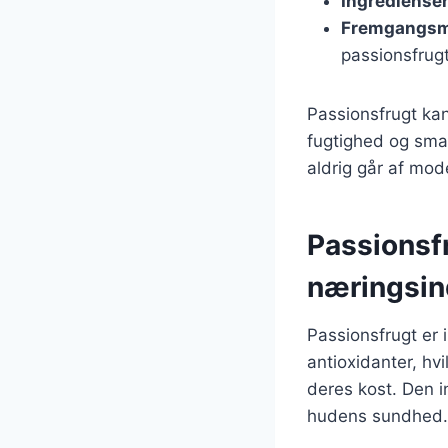
Ingrediense
Fremgangs
passionsfrugt
Passionsfrugt kan
fugtighed og sma
aldrig går af mod
Passionsf
næringsin
Passionsfrugt er 
antioxidanter, hv
deres kost. Den i
hudens sundhed.