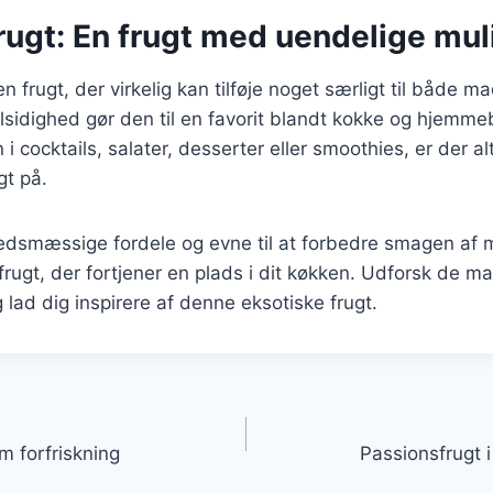
rugt: En frugt med uendelige mu
n frugt, der virkelig kan tilføje noget særligt til både m
lsidighed gør den til en favorit blandt kokke og hjemm
i cocktails, salater, desserter eller smoothies, er der a
gt på.
smæssige fordele og evne til at forbedre smagen af m
frugt, der fortjener en plads i dit køkken. Udforsk de m
 lad dig inspirere af denne eksotiske frugt.
gation
om forfriskning
Passionsfrugt i