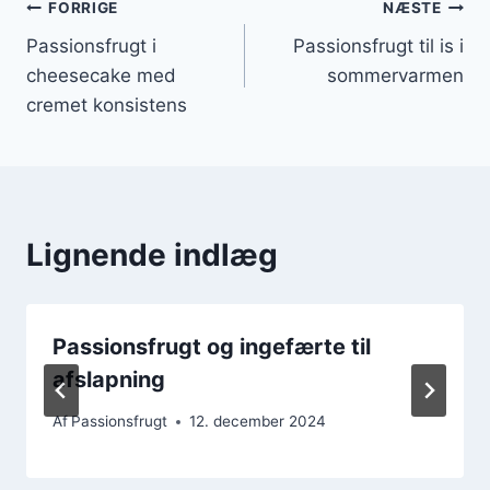
Indlægsnavigation
FORRIGE
NÆSTE
Passionsfrugt i
Passionsfrugt til is i
cheesecake med
sommervarmen
cremet konsistens
Lignende indlæg
Passionsfrugt og ingefærte til
afslapning
Af
Passionsfrugt
12. december 2024