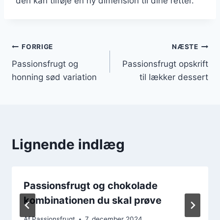
den kan tilføje en ny dimension til dine retter.
Indlægsnavigation
FORRIGE
NÆSTE
Passionsfrugt og
Passionsfrugt opskrift
honning sød variation
til lækker dessert
Lignende indlæg
Passionsfrugt og chokolade
kombinationen du skal prøve
Af
Passionsfrugt
7. december 2024