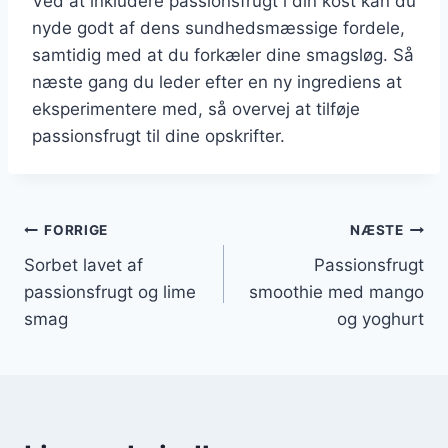
Ved at inkludere passionsfrugt i din kost kan du
nyde godt af dens sundhedsmæssige fordele,
samtidig med at du forkæler dine smagsløg. Så
næste gang du leder efter en ny ingrediens at
eksperimentere med, så overvej at tilføje
passionsfrugt til dine opskrifter.
Indlægsnavigation
FORRIGE
NÆSTE
Sorbet lavet af
Passionsfrugt
passionsfrugt og lime
smoothie med mango
smag
og yoghurt